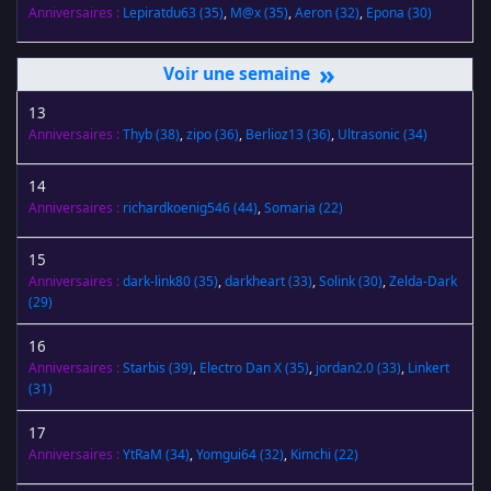
Anniversaires :
Lepiratdu63
(35)
,
M@x
(35)
,
Aeron
(32)
,
Epona
(30)
»
13
Anniversaires :
Thyb
(38)
,
zipo
(36)
,
Berlioz13
(36)
,
Ultrasonic
(34)
14
Anniversaires :
richardkoenig546
(44)
,
Somaria
(22)
15
Anniversaires :
dark-link80
(35)
,
darkheart
(33)
,
Solink
(30)
,
Zelda-Dark
(29)
16
Anniversaires :
Starbis
(39)
,
Electro Dan X
(35)
,
jordan2.0
(33)
,
Linkert
(31)
17
Anniversaires :
YtRaM
(34)
,
Yomgui64
(32)
,
Kimchi
(22)