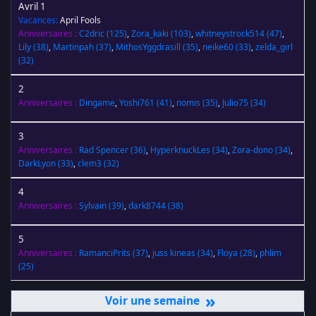
Avril 1
Vacances:
April Fools
Anniversaires :
C2dric
(125)
,
Zora_kaki
(103)
,
whitneystrock514
(47)
,
Lily
(38)
,
Martinpah
(37)
,
MithosYggdrasill
(35)
,
neike60
(33)
,
zelda_girl
(32)
2
Anniversaires :
Dingame
,
Yoshi761
(41)
,
nomis
(35)
,
Julio75
(34)
3
Anniversaires :
Rad Spencer
(36)
,
HyperknuckLes
(34)
,
Zora-dono
(34)
,
DarkLyon
(33)
,
clem3
(32)
4
Anniversaires :
Sylvain
(39)
,
dark8744
(38)
5
Anniversaires :
RamanciPrits
(37)
,
juss kineas
(34)
,
Floya
(28)
,
phlim
(25)
»