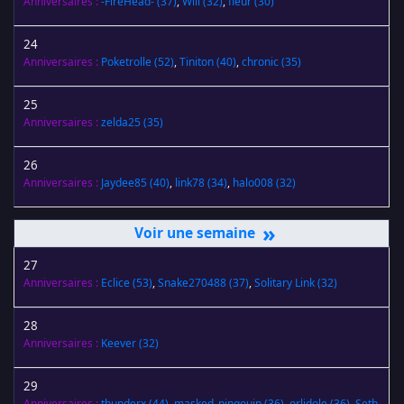
Anniversaires :
-FireHead-
(37)
,
Will
(32)
,
fleur
(30)
24
Anniversaires :
Poketrolle
(52)
,
Tiniton
(40)
,
chronic
(35)
25
Anniversaires :
zelda25
(35)
26
Anniversaires :
Jaydee85
(40)
,
link78
(34)
,
halo008
(32)
»
27
Anniversaires :
Eclice
(53)
,
Snake270488
(37)
,
Solitary Link
(32)
28
Anniversaires :
Keever
(32)
29
Anniversaires :
thunderx
(44)
,
masked_pingouin
(36)
,
orlidole
(36)
,
Seth