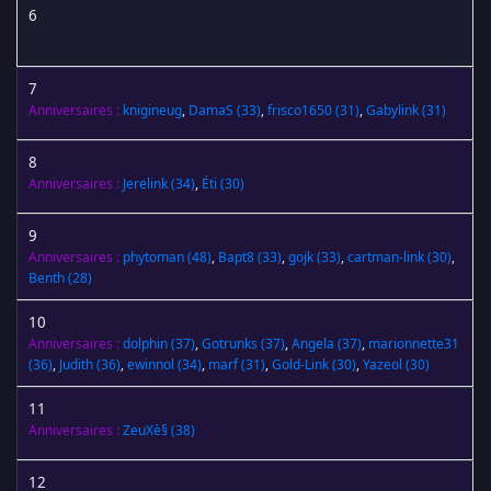
6
7
Anniversaires :
knigineug
,
DamaS
(33)
,
frisco1650
(31)
,
Gabylink
(31)
8
Anniversaires :
Jerelink
(34)
,
Éti
(30)
9
Anniversaires :
phytoman
(48)
,
Bapt8
(33)
,
gojk
(33)
,
cartman-link
(30)
,
Benth
(28)
10
Anniversaires :
dolphin
(37)
,
Gotrunks
(37)
,
Angela
(37)
,
marionnette31
(36)
,
Judith
(36)
,
ewinnol
(34)
,
marf
(31)
,
Gold-Link
(30)
,
Yazeol
(30)
11
Anniversaires :
ZeuXè§
(38)
12