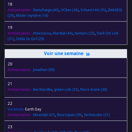
18
Anniversaires :
Rastafuego
(40)
,
HCkev
(36)
,
Schumi144
(35)
,
[link363]
(29)
,
Mister mystère
(18)
19
Anniversaires :
moicoucou
,
Marduk
(44)
,
bamaru
(33)
,
Dark Oni Link
(31)
,
Zelda Ze Girl
(29)
»
20
Anniversaires :
Jonathan
(50)
21
Anniversaires :
bernhardbx
,
green Link
(33)
,
Perce krane
(30)
22
Vacances:
Earth Day
Anniversaires :
Mirandal
(47)
,
Bourriquet
(39)
,
Technicolor
(31)
23