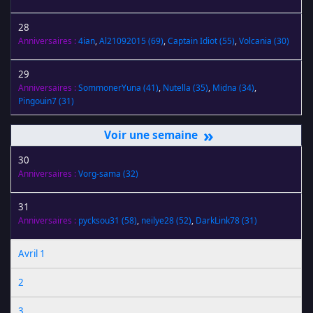
28
Anniversaires :
4ian
,
Al21092015
(69)
,
Captain Idiot
(55)
,
Volcania
(30)
29
Anniversaires :
SommonerYuna
(41)
,
Nutella
(35)
,
Midna
(34)
,
Pingouin7
(31)
»
30
Anniversaires :
Vorg-sama
(32)
31
Anniversaires :
pycksou31
(58)
,
neilye28
(52)
,
DarkLink78
(31)
Avril 1
2
3