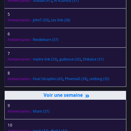
Anniversaires :
Shadax
(41)
,
Al Azureus
(37)
5
Anniversaires :
JohnT
(33)
,
Les link
(28)
6
Anniversaires :
lheidelearn
(37)
7
Anniversaires :
maitre link
(33)
,
guibosse
(32)
,
ShikaIce
(31)
8
Anniversaires :
Final Séraphin
(43)
,
PhoenixII
(39)
,
zeldong
(35)
»
9
Anniversaires :
Kham
(37)
10
Anniversaires :
Iorek
(37)
,
dbz54
(32)