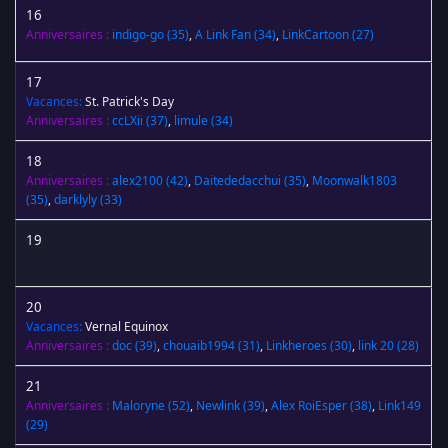
16
Anniversaires :
indigo-go
(35)
,
A Link Fan
(34)
,
LinkCartoon
(27)
17
Vacances:
St. Patrick's Day
Anniversaires :
ccLXii
(37)
,
limule
(34)
18
Anniversaires :
alex2100
(42)
,
Daitededacchui
(35)
,
Moonwalk1803
(35)
,
darklyly
(33)
19
20
Vacances:
Vernal Equinox
Anniversaires :
doc
(39)
,
chouaib1994
(31)
,
Linkheroes
(30)
,
link 20
(28)
21
Anniversaires :
Maloryne
(52)
,
Newlink
(39)
,
Alex RoiEsper
(38)
,
Link149
(29)