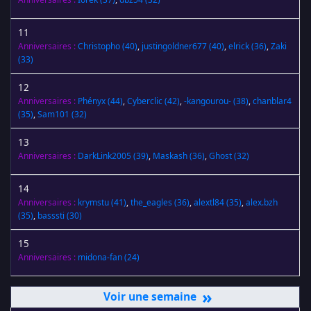
11
Anniversaires :
Christopho
(40)
,
justingoldner677
(40)
,
elrick
(36)
,
Zaki
(33)
12
Anniversaires :
Phényx
(44)
,
Cyberclic
(42)
,
-kangourou-
(38)
,
chanblar4
(35)
,
Sam101
(32)
13
Anniversaires :
DarkLink2005
(39)
,
Maskash
(36)
,
Ghost
(32)
14
Anniversaires :
krymstu
(41)
,
the_eagles
(36)
,
alextl84
(35)
,
alex.bzh
(35)
,
basssti
(30)
15
Anniversaires :
midona-fan
(24)
»