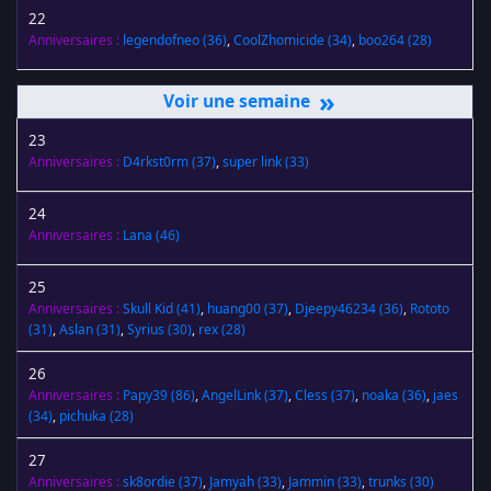
22
Anniversaires :
legendofneo
(36)
,
CoolZhomicide
(34)
,
boo264
(28)
»
23
Anniversaires :
D4rkst0rm
(37)
,
super link
(33)
24
Anniversaires :
Lana
(46)
25
Anniversaires :
Skull Kid
(41)
,
huang00
(37)
,
Djeepy46234
(36)
,
Rototo
(31)
,
Aslan
(31)
,
Syrius
(30)
,
rex
(28)
26
Anniversaires :
Papy39
(86)
,
AngelLink
(37)
,
Cless
(37)
,
noaka
(36)
,
jaes
(34)
,
pichuka
(28)
27
Anniversaires :
sk8ordie
(37)
,
Jamyah
(33)
,
Jammin
(33)
,
trunks
(30)