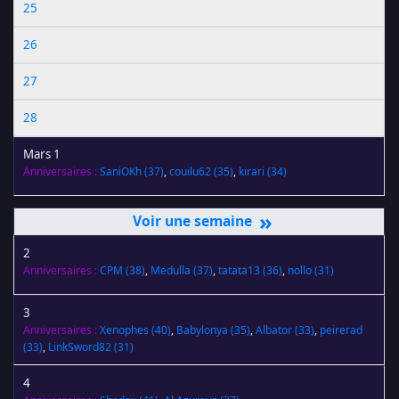
25
26
27
28
Mars 1
Anniversaires :
SaniOKh
(37)
,
couilu62
(35)
,
kirari
(34)
»
2
Anniversaires :
CPM
(38)
,
Medulla
(37)
,
tatata13
(36)
,
nollo
(31)
3
Anniversaires :
Xenophes
(40)
,
Babylonya
(35)
,
Albator
(33)
,
peirerad
(33)
,
LinkSword82
(31)
4