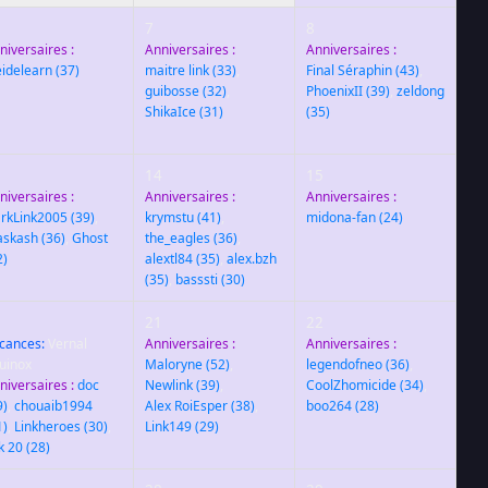
7
8
niversaires :
Anniversaires :
Anniversaires :
eidelearn
(37)
maitre link
(33)
,
Final Séraphin
(43)
,
guibosse
(32)
,
PhoenixII
(39)
,
zeldong
ShikaIce
(31)
(35)
3
14
15
niversaires :
Anniversaires :
Anniversaires :
rkLink2005
(39)
,
krymstu
(41)
,
midona-fan
(24)
skash
(36)
,
Ghost
the_eagles
(36)
,
2)
alextl84
(35)
,
alex.bzh
(35)
,
basssti
(30)
0
21
22
cances:
Vernal
Anniversaires :
Anniversaires :
uinox
Maloryne
(52)
,
legendofneo
(36)
,
niversaires :
doc
Newlink
(39)
,
CoolZhomicide
(34)
,
9)
,
chouaib1994
Alex RoiEsper
(38)
,
boo264
(28)
1)
,
Linkheroes
(30)
,
Link149
(29)
nk 20
(28)