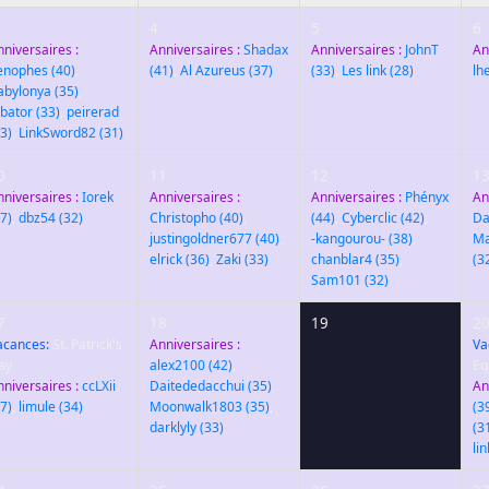
4
5
6
nniversaires :
Anniversaires :
Shadax
Anniversaires :
JohnT
An
enophes
(40)
,
(41)
,
Al Azureus
(37)
(33)
,
Les link
(28)
lh
abylonya
(35)
,
lbator
(33)
,
peirerad
3)
,
LinkSword82
(31)
0
11
12
1
nniversaires :
Iorek
Anniversaires :
Anniversaires :
Phényx
An
7)
,
dbz54
(32)
Christopho
(40)
,
(44)
,
Cyberclic
(42)
,
Da
justingoldner677
(40)
,
-kangourou-
(38)
,
Ma
elrick
(36)
,
Zaki
(33)
chanblar4
(35)
,
(3
Sam101
(32)
7
18
19
2
acances:
St. Patrick's
Anniversaires :
Va
ay
alex2100
(42)
,
Eq
nniversaires :
ccLXii
Daitededacchui
(35)
,
An
7)
,
limule
(34)
Moonwalk1803
(35)
,
(3
darklyly
(33)
(3
li