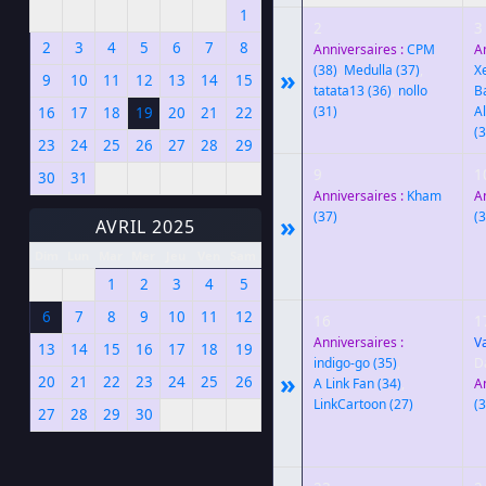
1
2
3
2
3
4
5
6
7
8
Anniversaires :
CPM
A
(38)
,
Medulla
(37)
,
X
»
9
10
11
12
13
14
15
tatata13
(36)
,
nollo
B
(31)
A
16
17
18
19
20
21
22
(3
23
24
25
26
27
28
29
9
1
30
31
Anniversaires :
Kham
A
(37)
(3
»
AVRIL 2025
Dim
Lun
Mar
Mer
Jeu
Ven
Sam
1
2
3
4
5
6
7
8
9
10
11
12
16
1
Anniversaires :
V
13
14
15
16
17
18
19
indigo-go
(35)
,
D
»
20
21
22
23
24
25
26
A Link Fan
(34)
,
A
LinkCartoon
(27)
(3
27
28
29
30