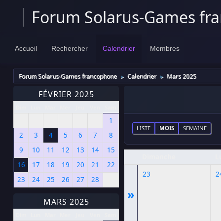
Forum Solarus-Games fr
Accueil
Rechercher
Calendrier
Membres
Forum Solarus-Games francophone
Calendrier
Mars 2025
►
►
FÉVRIER 2025
Dim
Lun
Mar
Mer
Jeu
Ven
Sam
1
LISTE
MOIS
SEMAINE
2
3
4
5
6
7
8
9
10
11
12
13
14
15
Dimanche
L
16
17
18
19
20
21
22
23
2
23
24
25
26
27
28
»
MARS 2025
Dim
Lun
Mar
Mer
Jeu
Ven
Sam