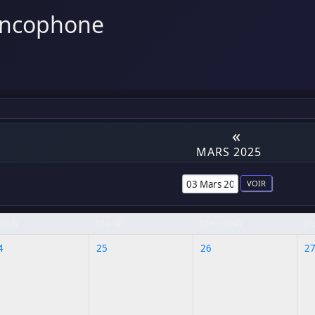
ancophone
«
MARS 2025
undi
Mardi
Mercredi
Je
4
25
26
2