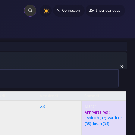
Connexion
Inscrivez-vous
»
udi
Vendredi
Samedi
7
28
Mars 1
Anniversaires :
SaniOKh
(37)
,
couilu62
(35)
,
kirari
(34)