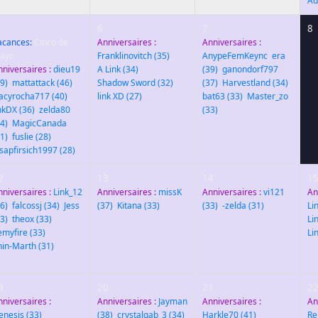
Ad
6
7
8
acances:
Cinco de
Anniversaires :
Anniversaires :
ayo
Franklinovitch
(35)
,
AnypeFemKeync
,
era
nniversaires :
dieu19
A Link
(34)
,
(39)
,
ganondorf797
9)
,
mattattack
(46)
,
Shadow Sword
(32)
,
(37)
,
Harvestland
(34)
,
racyrocha717
(40)
,
link XD
(27)
bat63
(33)
,
Master_zo
inkDX
(36)
,
zelda80
(33)
4)
,
MagicCanada
1)
,
fuslie
(28)
,
lsapfirsich1997
(28)
2
13
14
1
nniversaires :
Link_12
Anniversaires :
missK
Anniversaires :
vi121
An
6)
,
falcossj
(34)
,
Jess
(37)
,
Kitana
(33)
(33)
,
-zelda
(31)
Li
3)
,
theox
(33)
,
Li
emyfire
(33)
,
Li
hin-Marth
(31)
9
20
21
2
nniversaires :
Anniversaires :
Jayman
Anniversaires :
An
enesis
(33)
(38)
,
crystalgab_3
(34)
,
Harkle70
(41)
,
R