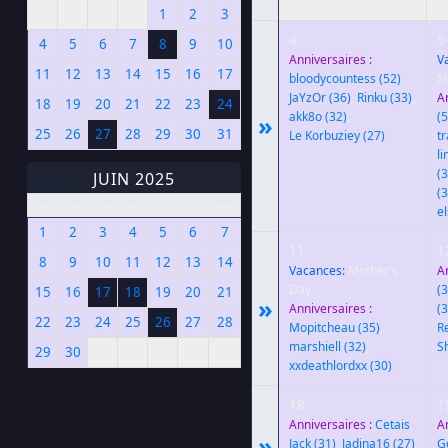
1
2
3
4
5
4
5
6
7
8
9
10
Anniversaires :
V
11
12
13
14
15
16
17
bloodycountess
(52)
,
M
JaYzOr
(36)
,
Rinku
(33)
,
A
18
19
20
21
22
23
24
akk8o
(32)
,
(5
»
25
26
27
28
29
30
31
Le Korbuziey
(27)
t
l
(3
JUIN 2025
(3
Dim
Lun
Mar
Mer
Jeu
Ven
Sam
e
1
2
3
4
5
6
7
11
1
8
9
10
11
12
13
14
Vacances:
Mother's
A
Day
(3
15
16
17
18
19
20
21
»
Anniversaires :
(3
22
23
24
25
26
27
28
Mopitcheau
(35)
,
R
marshiell
(32)
,
S
29
30
xxdeathlordxx
(30)
18
1
Anniversaires :
Cetais
,
A
»
Jack
(31)
,
Jadina16
(27)
G