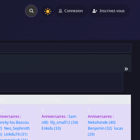
Connexion
Inscrivez-vous
»
udi
Vendredi
Samedi
i 1
2
3
niversaires :
Anniversaires :
Sam
Anniversaires :
ancky lou Bascou
(48)
,
lily_small12
(34)
,
Nekohonde
(40)
,
2)
,
Neo_Sephiroth
Enkidu
(33)
Benjamin
(32)
,
lucas
6)
,
Linkdu74
(31)
,
(29)