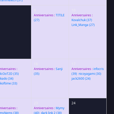
rammelech
(31)
9
10
Anniversaires :
TITILE
Anniversaires :
(27)
Kovalchuk
(37)
,
Link_Manga
(27)
5
16
17
niversaires :
Anniversaires :
Sanji
Anniversaires :
infocris
nk:OoT2D
(35)
,
(35)
(39)
,
nicoyagami
(30)
,
nkado
(34)
,
jack2600
(24)
nkoftime
(33)
2
23
24
niversaires :
Anniversaires :
Mymy
emsNems
(38)
(40)
,
dark link 2
(38)
,