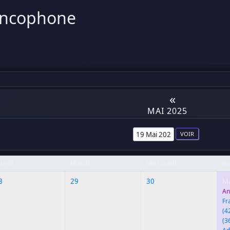
ancophone
«
MAI 2025
undi
Mardi
Mercredi
Je
8
29
30
Ma
An
Fr
(4
(3