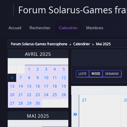
Forum Solarus-Games fr
Accueil
Rechercher
Calendrier
Membres
Forum Solarus-Games francophone
Calendrier
Mai 2025
►
►
AVRIL 2025
Dim
Lun
Mar
Mer
Jeu
Ven
Sam
1
2
3
4
5
LISTE
MOIS
SEMAINE
6
7
8
9
10
11
12
13
14
15
16
17
18
19
Dimanche
L
20
21
22
23
24
25
26
27
2
27
28
29
30
»
MAI 2025
Dim
Lun
Mar
Mer
Jeu
Ven
Sam