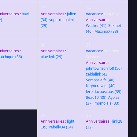
2
13
14
niversaires :
navi
Anniversaires :
julien
Vacances:
Flag Day
2)
(34)
,
supermegalink
Anniversaires :
(29)
Wesker
(41)
,
Sekmet
(40)
,
MaximaX
(38)
9
20
21
niversaires :
Anniversaires :
Vacances:
Summer
utchique
(36)
blue link
(29)
Solstice
Anniversaires :
johntownson458
(50)
,
zeldalink
(43)
,
Sombre elfe
(40)
,
Nightcrawler
(40)
,
leroiducouscous
(39)
,
flea610
(38)
,
Ayolas
(37)
,
momolala
(33)
6
27
28
Anniversaires :
light
Anniversaires :
link28
(35)
,
rebelly34
(34)
(32)