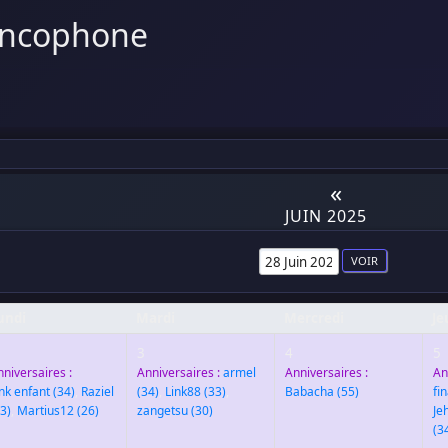
ancophone
«
JUIN 2025
undi
Mardi
Mercredi
Je
3
4
5
nniversaires :
Anniversaires :
armel
Anniversaires :
An
ink enfant
(34)
,
Raziel
(34)
,
Link88
(33)
,
Babacha
(55)
fi
3)
,
Martius12
(26)
zangetsu
(30)
Je
(3