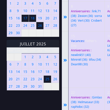
1
2
3
4
5
6
7
8
9
8
9
10
11
12
13
14
Anniversaires :
link.71
A
»
(38)
,
Zexion
(36)
,
sorra
M
15
16
17
18
19
20
21
(34)
,
Vert
(30)
,
Crobert
(27)
22
23
24
25
26
27
28
29
30
15
1
Vacances:
Father's
A
JUILLET 2025
Day
L
Anniversaires :
K
Dim
Lun
Mar
Mer
Jeu
Ven
Sam
newlink51
(40)
,
L
1
2
3
4
5
»
Miniriël
(36)
,
tifou
(34)
,
Dean98
(30)
6
7
8
9
10
11
12
13
14
15
16
17
18
19
20
21
22
23
24
25
26
27
28
29
30
31
22
2
Anniversaires :
Gimlao
A
(38)
,
Helmasaur
(33)
,
(3
»
raphidoc
(32)
,