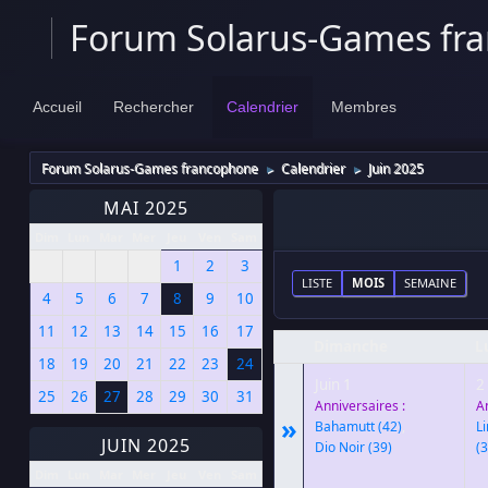
Forum Solarus-Games fr
Accueil
Rechercher
Calendrier
Membres
Forum Solarus-Games francophone
Calendrier
Juin 2025
►
►
MAI 2025
Dim
Lun
Mar
Mer
Jeu
Ven
Sam
1
2
3
LISTE
MOIS
SEMAINE
4
5
6
7
8
9
10
11
12
13
14
15
16
17
Dimanche
L
18
19
20
21
22
23
24
Juin 1
2
25
26
27
28
29
30
31
Anniversaires :
A
»
Bahamutt
(42)
,
L
JUIN 2025
Dio Noir
(39)
(3
Dim
Lun
Mar
Mer
Jeu
Ven
Sam