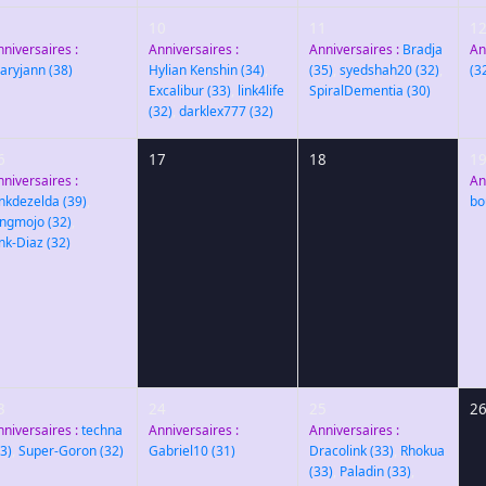
10
11
1
nniversaires :
Anniversaires :
Anniversaires :
Bradja
An
aryjann
(38)
Hylian Kenshin
(34)
,
(35)
,
syedshah20
(32)
,
(3
Excalibur
(33)
,
link4life
SpiralDementia
(30)
(32)
,
darklex777
(32)
6
17
18
1
nniversaires :
An
inkdezelda
(39)
,
bo
ingmojo
(32)
,
ink-Diaz
(32)
3
24
25
2
nniversaires :
techna
Anniversaires :
Anniversaires :
3)
,
Super-Goron
(32)
Gabriel10
(31)
Dracolink
(33)
,
Rhokua
(33)
,
Paladin
(33)
,