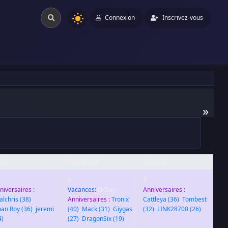
Connexion
Inscrivez-vous
»
udi
Vendredi
Samedi
6
7
niversaires :
Vacances:
D-Day
Anniversaires :
nalchris
(38)
,
Anniversaires :
Tronix
Cattleya
(36)
,
Tombest
han Roy
(36)
,
jeremi
(40)
,
Mack
(31)
,
Giygas
(32)
,
LINK28700
(26)
4)
(27)
,
DragonSix
(19)