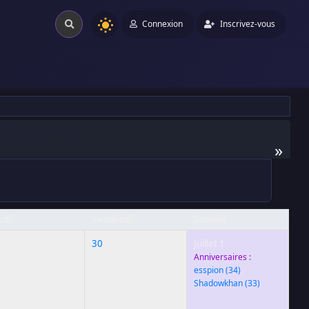
Connexion
Inscrivez-vous
»
udi
Vendredi
Samedi
9
30
Juillet 1
Anniversaires :
esspion
(34)
,
Shadowkhan
(33)