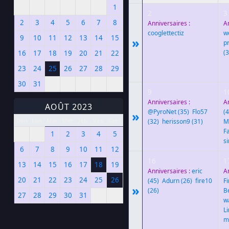
1
2
3
2
3
4
5
6
7
8
Anniversaires :
A
cooglettectiz
w
9
10
11
12
13
14
15
»
p
(3
16
17
18
19
20
21
22
23
24
25
26
27
28
29
30
31
9
1
Anniversaires :
A
AOÛT 2023
@PyroNet
(35)
,
Flo57
(4
»
Dim
Lun
Mar
Mer
Jeu
Ven
Sam
(32)
,
herisson9
(31)
M
F
1
2
3
4
5
s
6
7
8
9
10
11
12
16
1
13
14
15
16
17
18
19
Anniversaires :
eric
A
20
21
22
23
24
25
26
(45)
,
Adurn
(26)
,
fire10
F
»
(26)
B
27
28
29
30
31
w
L
m