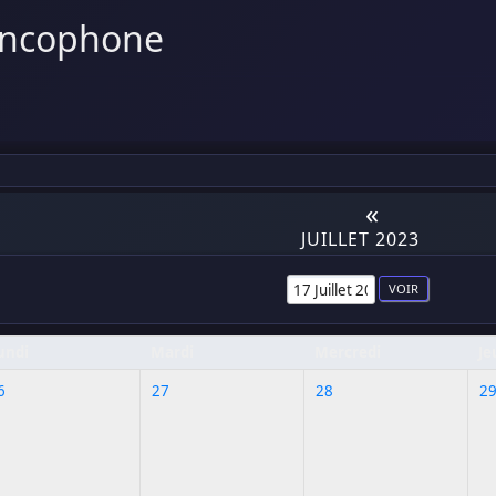
ancophone
«
JUILLET 2023
undi
Mardi
Mercredi
Je
6
27
28
2