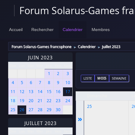
Forum Solarus-Games fr
Accueil
Rechercher
Calendrier
Membres
Forum Solarus-Games francophone
Calendrier
Juillet 2023
►
►
JUIN 2023
Dim
Lun
Mar
Mer
Jeu
Ven
Sam
1
2
3
LISTE
MOIS
SEMAINE
4
5
6
7
8
9
10
11
12
13
14
15
16
17
Dimanche
L
18
19
20
21
22
23
24
25
2
25
26
27
28
29
30
»
JUILLET 2023
Dim
Lun
Mar
Mer
Jeu
Ven
Sam