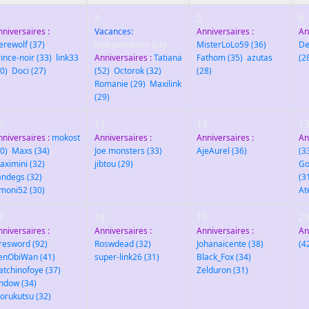
4
5
6
nniversaires :
Vacances:
Anniversaires :
An
erewolf
(37)
,
Independence Day
MisterLoLo59
(36)
,
De
rince-noir
(33)
,
link33
Anniversaires :
Tatiana
Fathom
(35)
,
azutas
(2
0)
,
Doci
(27)
(52)
,
Octorok
(32)
,
(28)
Romanie
(29)
,
Maxilink
(29)
0
11
12
1
nniversaires :
mokost
Anniversaires :
Anniversaires :
An
0)
,
Maxs
(34)
,
Joe monsters
(33)
,
AjeAurel
(36)
(3
aximini
(32)
,
jibtou
(29)
Go
andegs
(32)
,
(3
imoni52
(30)
At
7
18
19
2
nniversaires :
Anniversaires :
Anniversaires :
An
iresword
(92)
,
Roswdead
(32)
,
Johanaicente
(38)
,
(4
enObiWan
(41)
,
super-link26
(31)
Black_Fox
(34)
,
atchinofoye
(37)
,
Zelduron
(31)
indow
(34)
,
orukutsu
(32)