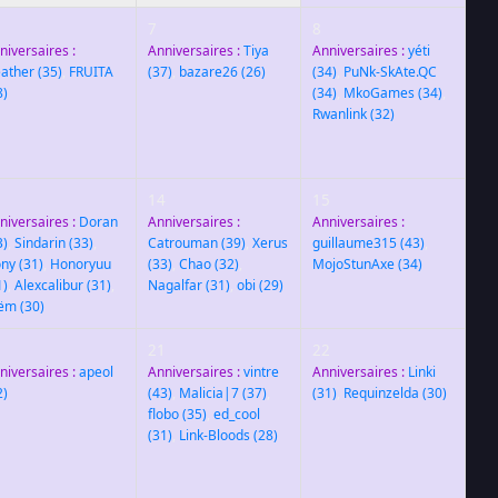
7
8
niversaires :
Anniversaires :
Tiya
Anniversaires :
yéti
ather
(35)
,
FRUITA
(37)
,
bazare26
(26)
(34)
,
PuNk-SkAte.QC
8)
(34)
,
MkoGames
(34)
,
Rwanlink
(32)
3
14
15
niversaires :
Doran
Anniversaires :
Anniversaires :
3)
,
Sindarin
(33)
,
Catrouman
(39)
,
Xerus
guillaume315
(43)
,
ny
(31)
,
Honoryuu
(33)
,
Chao
(32)
,
MojoStunAxe
(34)
1)
,
Alexcalibur
(31)
,
Nagalfar
(31)
,
obi
(29)
ëm
(30)
0
21
22
niversaires :
apeol
Anniversaires :
vintre
Anniversaires :
Linki
2)
(43)
,
Malicia|7
(37)
,
(31)
,
Requinzelda
(30)
flobo
(35)
,
ed_cool
(31)
,
Link-Bloods
(28)