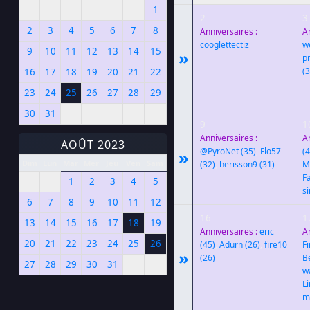
1
2
3
2
3
4
5
6
7
8
Anniversaires :
A
cooglettectiz
w
9
10
11
12
13
14
15
»
p
(3
16
17
18
19
20
21
22
23
24
25
26
27
28
29
30
31
9
1
Anniversaires :
A
AOÛT 2023
@PyroNet
(35)
,
Flo57
(4
»
Dim
Lun
Mar
Mer
Jeu
Ven
Sam
(32)
,
herisson9
(31)
M
F
1
2
3
4
5
s
6
7
8
9
10
11
12
16
1
13
14
15
16
17
18
19
Anniversaires :
eric
A
20
21
22
23
24
25
26
(45)
,
Adurn
(26)
,
fire10
F
»
(26)
B
27
28
29
30
31
w
L
m