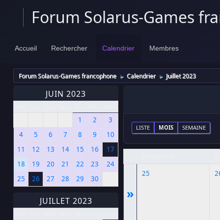
Forum Solarus-Games fr
Accueil
Rechercher
Calendrier
Membres
Forum Solarus-Games francophone
Calendrier
Juillet 2023
►
►
JUIN 2023
Dim
Lun
Mar
Mer
Jeu
Ven
Sam
1
2
3
LISTE
MOIS
SEMAINE
4
5
6
7
8
9
10
11
12
13
14
15
16
17
Dimanche
L
18
19
20
21
22
23
24
25
2
25
26
27
28
29
30
»
JUILLET 2023
Dim
Lun
Mar
Mer
Jeu
Ven
Sam