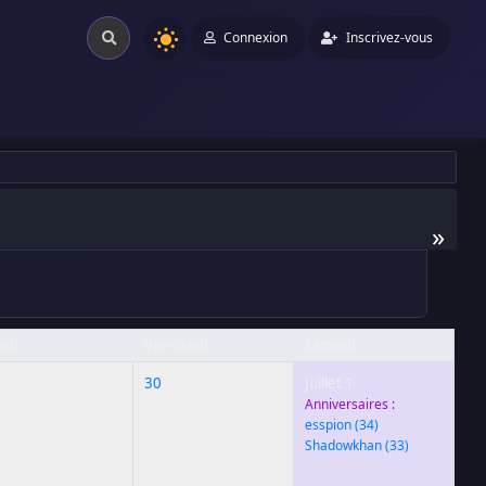
Connexion
Inscrivez-vous
»
udi
Vendredi
Samedi
9
30
Juillet 1
Anniversaires :
esspion
(34)
,
Shadowkhan
(33)