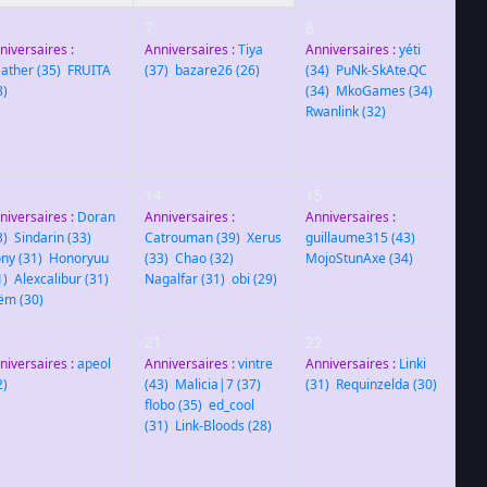
7
8
niversaires :
Anniversaires :
Tiya
Anniversaires :
yéti
ather
(35)
,
FRUITA
(37)
,
bazare26
(26)
(34)
,
PuNk-SkAte.QC
8)
(34)
,
MkoGames
(34)
,
Rwanlink
(32)
3
14
15
niversaires :
Doran
Anniversaires :
Anniversaires :
3)
,
Sindarin
(33)
,
Catrouman
(39)
,
Xerus
guillaume315
(43)
,
ny
(31)
,
Honoryuu
(33)
,
Chao
(32)
,
MojoStunAxe
(34)
1)
,
Alexcalibur
(31)
,
Nagalfar
(31)
,
obi
(29)
ëm
(30)
0
21
22
niversaires :
apeol
Anniversaires :
vintre
Anniversaires :
Linki
2)
(43)
,
Malicia|7
(37)
,
(31)
,
Requinzelda
(30)
flobo
(35)
,
ed_cool
(31)
,
Link-Bloods
(28)