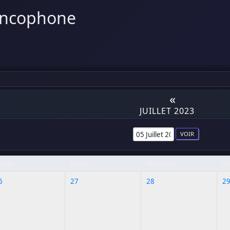
ancophone
«
JUILLET 2023
undi
Mardi
Mercredi
Je
6
27
28
2