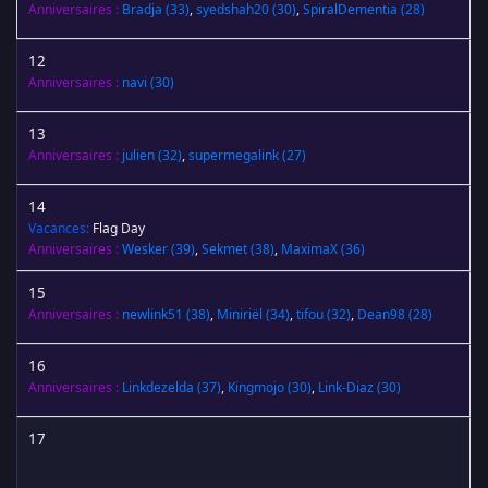
Anniversaires :
Bradja
(33)
,
syedshah20
(30)
,
SpiralDementia
(28)
12
Anniversaires :
navi
(30)
13
Anniversaires :
julien
(32)
,
supermegalink
(27)
14
Vacances:
Flag Day
Anniversaires :
Wesker
(39)
,
Sekmet
(38)
,
MaximaX
(36)
15
Anniversaires :
newlink51
(38)
,
Miniriël
(34)
,
tifou
(32)
,
Dean98
(28)
16
Anniversaires :
Linkdezelda
(37)
,
Kingmojo
(30)
,
Link-Diaz
(30)
17