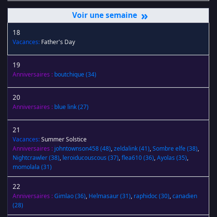
»
18
Vacances:
Father's Day
19
Anniversaires :
boutchique
(34)
20
Anniversaires :
blue link
(27)
21
Vacances:
Summer Solstice
Anniversaires :
johntownson458
(48)
,
zeldalink
(41)
,
Sombre elfe
(38)
,
Nightcrawler
(38)
,
leroiducouscous
(37)
,
flea610
(36)
,
Ayolas
(35)
,
momolala
(31)
22
Anniversaires :
Gimlao
(36)
,
Helmasaur
(31)
,
raphidoc
(30)
,
canadien
(28)