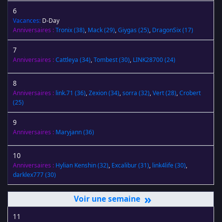
6
Vacances:
D-Day
Anniversaires :
Tronix
(38)
,
Mack
(29)
,
Giygas
(25)
,
DragonSix
(17)
7
Anniversaires :
Cattleya
(34)
,
Tombest
(30)
,
LINK28700
(24)
8
Anniversaires :
link.71
(36)
,
Zexion
(34)
,
sorra
(32)
,
Vert
(28)
,
Crobert
(25)
9
Anniversaires :
Maryjann
(36)
10
Anniversaires :
Hylian Kenshin
(32)
,
Excalibur
(31)
,
link4life
(30)
,
darklex777
(30)
»
11