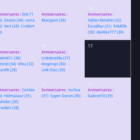
9
10
niversaires :
link.71
Anniversaires :
Anniversaires :
6)
,
Zexion
(34)
,
sorra
Maryjann
(36)
Hylian Kenshin
(32)
,
2)
,
Vert
(28)
,
Crobert
Excalibur
(31)
,
link4life
5)
(30)
,
darklex777
(30)
5
16
17
niversaires :
Anniversaires :
wlink51
(38)
,
Linkdezelda
(37)
,
niriël
(34)
,
tifou
(32)
,
Kingmojo
(30)
,
an98
(28)
Link-Diaz
(30)
2
23
24
niversaires :
Gimlao
Anniversaires :
techna
Anniversaires :
6)
,
Helmasaur
(31)
,
(31)
,
Super-Goron
(30)
Gabriel10
(29)
phidoc
(30)
,
nadien
(28)