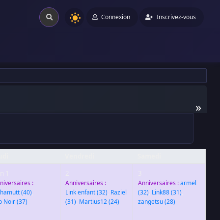
Connexion
Inscrivez-vous
»
udi
Vendredi
Samedi
in 1
2
3
niversaires :
Anniversaires :
Anniversaires :
armel
hamutt
(40)
,
Link enfant
(32)
,
Raziel
(32)
,
Link88
(31)
,
o Noir
(37)
(31)
,
Martius12
(24)
zangetsu
(28)