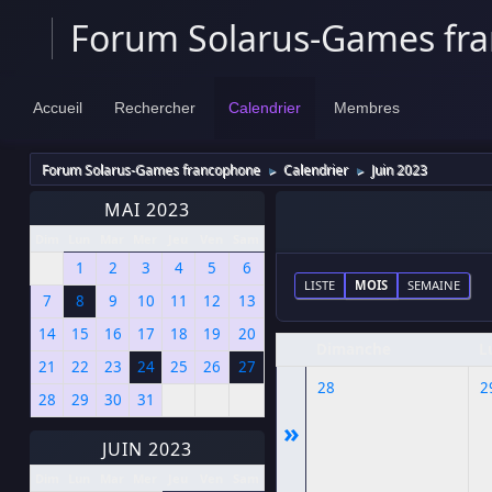
Forum Solarus-Games fr
Accueil
Rechercher
Calendrier
Membres
Forum Solarus-Games francophone
Calendrier
Juin 2023
►
►
MAI 2023
Dim
Lun
Mar
Mer
Jeu
Ven
Sam
1
2
3
4
5
6
LISTE
MOIS
SEMAINE
7
8
9
10
11
12
13
14
15
16
17
18
19
20
Dimanche
L
21
22
23
24
25
26
27
28
2
28
29
30
31
»
JUIN 2023
Dim
Lun
Mar
Mer
Jeu
Ven
Sam