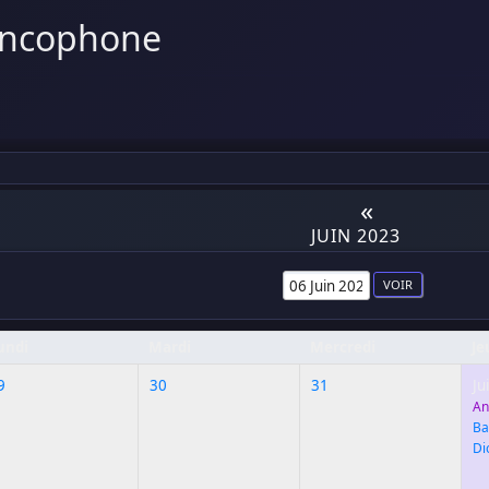
ancophone
«
JUIN 2023
undi
Mardi
Mercredi
Je
9
30
31
Ju
An
Ba
Di