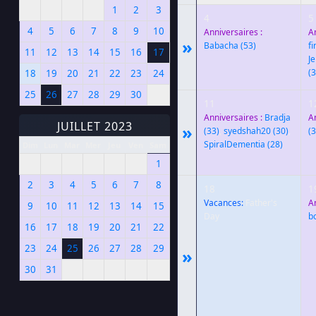
1
2
3
4
5
4
5
6
7
8
9
10
Anniversaires :
A
»
Babacha
(53)
fi
11
12
13
14
15
16
17
J
(3
18
19
20
21
22
23
24
25
26
27
28
29
30
11
1
Anniversaires :
Bradja
A
JUILLET 2023
»
(33)
,
syedshah20
(30)
,
(3
SpiralDementia
(28)
Dim
Lun
Mar
Mer
Jeu
Ven
Sam
1
2
3
4
5
6
7
8
18
1
Vacances:
Father's
A
9
10
11
12
13
14
15
Day
b
16
17
18
19
20
21
22
23
24
25
26
27
28
29
»
30
31