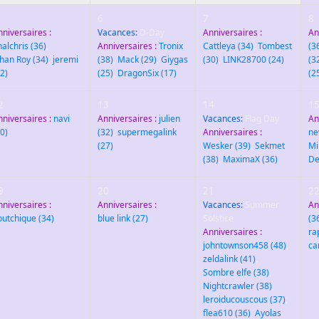
6
7
8
nniversaires :
Vacances:
D-Day
Anniversaires :
An
nalchris
(36)
,
Anniversaires :
Tronix
Cattleya
(34)
,
Tombest
(3
ehan Roy
(34)
,
jeremi
(38)
,
Mack
(29)
,
Giygas
(30)
,
LINK28700
(24)
(3
2)
(25)
,
DragonSix
(17)
(2
2
13
14
1
nniversaires :
navi
Anniversaires :
julien
Vacances:
Flag Day
An
0)
(32)
,
supermegalink
Anniversaires :
ne
(27)
Wesker
(39)
,
Sekmet
Mi
(38)
,
MaximaX
(36)
De
9
20
21
2
nniversaires :
Anniversaires :
Vacances:
Summer
An
outchique
(34)
blue link
(27)
Solstice
(3
Anniversaires :
ra
johntownson458
(48)
,
ca
zeldalink
(41)
,
Sombre elfe
(38)
,
Nightcrawler
(38)
,
leroiducouscous
(37)
,
flea610
(36)
,
Ayolas