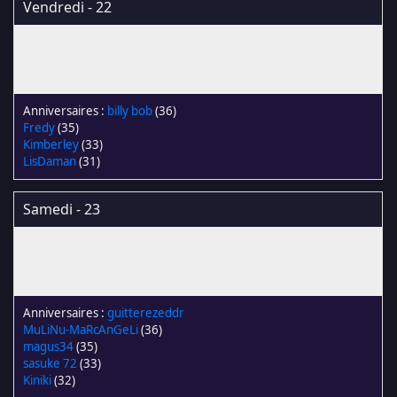
Vendredi - 22
billy bob
(36)
Fredy
(35)
Kimberley
(33)
LisDaman
(31)
Samedi - 23
guitterezeddr
MuLiNu-MaRcAnGeLi
(36)
magus34
(35)
sasuke 72
(33)
Kiniki
(32)