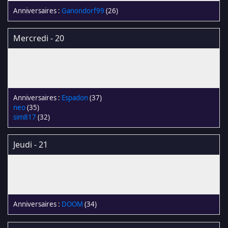
Ganondorf99
(26)
Mercredi - 20
Espadon
(37)
neo
(35)
sim817
(32)
Jeudi - 21
DOOM
(34)