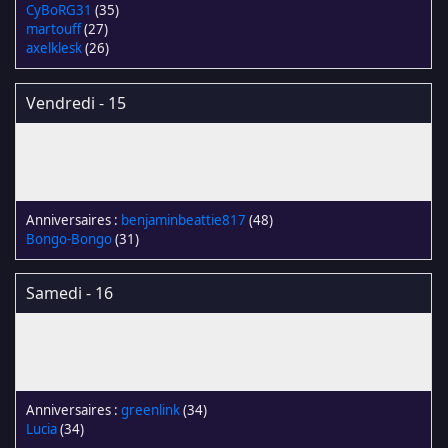
CyBoRG31
(35)
martouff
(27)
axelklesk
(26)
Vendredi - 15
benjaminbeattie817
(48)
Bongo-Bongo
(31)
Samedi - 16
greenlink
(34)
Lucia
(34)