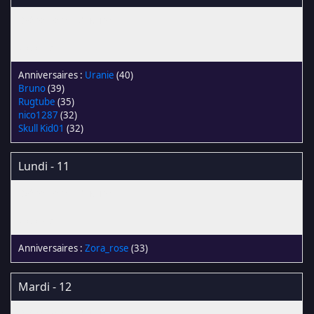
Uranie
(40)
Bruno
(39)
Rugtube
(35)
nico1287
(32)
Skull Kid01
(32)
Lundi - 11
Zora_rose
(33)
Mardi - 12