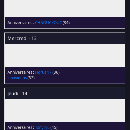
CHNOUCKOUC
(34)
Mercredi - 13
Horus 17
(36)
jeuxvideos
(32)
Jeudi - 14
Tonyryu
(45)