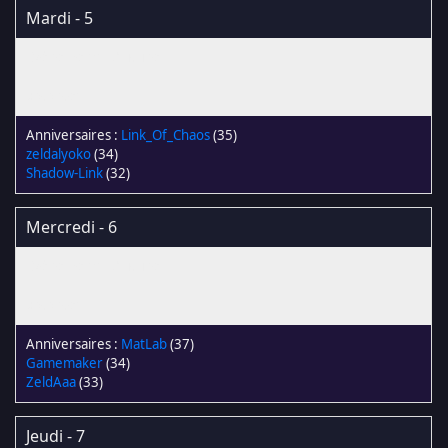
Mardi - 5
Link_Of_Chaos
(35)
zeldalyoko
(34)
Shadow-Link
(32)
Mercredi - 6
MatLab
(37)
Gamemaker
(34)
ZeldAaa
(33)
Jeudi - 7