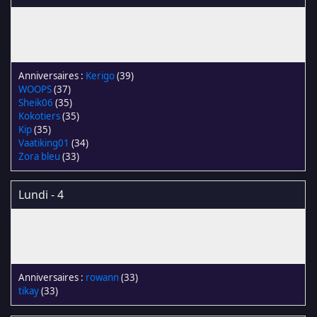
Kerigo
(39)
WOOPS
(37)
Sheik06
(35)
Kokotiers
(35)
Kip
(35)
Vaatiking01
(34)
Zora bleu
(33)
Lundi - 4
rowann
(33)
tikay
(33)