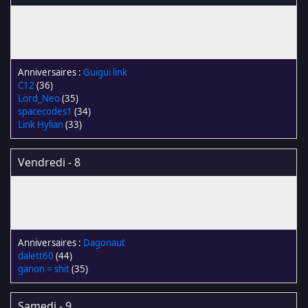
Guigui link
C12
(36)
Lord_Neo
(35)
spacecodes1
(34)
Link Hylian
(33)
Vendredi - 8
Dagonaut
dalett60
(44)
ganon = shit
(35)
Samedi - 9