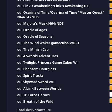
oui Link's Awakening/Link's Awakening DX
oui Ocarina of Time/Ocarina of Time "Master Quest"
N64/GC/NDS
oui Majora's Mask N64/NDS
oui Oracle of Ages
oui Oracle of Seasons
oui The Wind Waker gamecube/WII-U
oui The Minish Cap
oui 4 Swords Adventures
oui Twilight Princess Game Cube/ Wii
oui Phantom Hourglass
oui Spirit Tracks
oui Skyward Sword WII
oui A Link Between Worlds
oui Tri Force Heroes
oui Breath of the Wild
Total des votants:
70