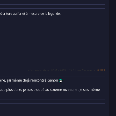
écriture au fur et à mesure de la légende.
#203
Dernière édition
: 22 Mai 2009 à 12:15 par Morwenn
 faire, j'ai même déjà rencontré Ganon
p plus dure, je suis bloqué au sixième niveau, et je sais même