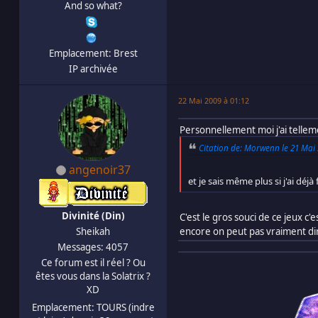
And so what?
Emplacement: Brest
IP archivée
22 Mai 2009 à 01:12
Personnellement moi j'ai tellem
Citation de: Morwenn le 21 Mai 
angenoir37
et je sais même plus si j'ai déjà
Divinité (Din)
C'est le gros souci de ce jeux c
Sheikah
encore on peut pas vraiment dir
Messages: 4057
Ce forum est il réel ? Ou
êtes vous dans la Solatrix ?
XD
Emplacement: TOURS (indre