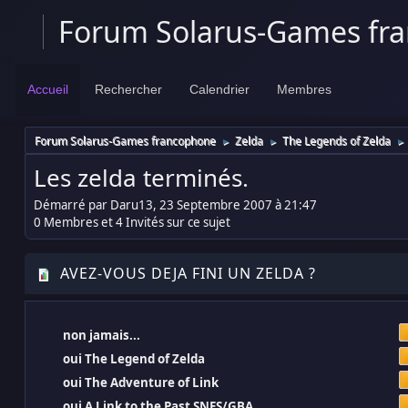
Forum Solarus-Games fr
Accueil
Rechercher
Calendrier
Membres
Forum Solarus-Games francophone
Zelda
The Legends of Zelda
►
►
►
Les zelda terminés.
Démarré par Daru13, 23 Septembre 2007 à 21:47
0 Membres et 4 Invités sur ce sujet
AVEZ-VOUS DEJA FINI UN ZELDA ?
non jamais...
oui The Legend of Zelda
oui The Adventure of Link
oui A Link to the Past SNES/GBA