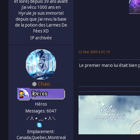
et loire) depuis 39 ans avant
j'ai vécu 1000 ans en
Hyrule.Je suis immortel
depuis que j'ai revu la base
de la potion des Larmes De
Fées XD
IP archivée
22 Mai 2009 à 01:19
Le premier mario lui était bien pr
Chao
Héros
Messages: 6047
／人 ◕ ‿‿ ◕ 人＼
Emplacement:
Canada,Quebec,Montreal