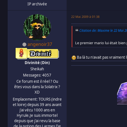
IP archivée
22 Mai 2009 à 01:38
Citation de: Maxime le 22 Mai 2
Le premier mario lui était bien pr
angenoir37
Ba là tu n'avait pas vraiment l
Divinité (Din)
Sheikah
Messages: 4057
Ce forum est il réel ? Ou
êtes vous dans la Solatrix ?
XD
Emplacement: TOURS (indre
et loire) depuis 39 ans avant
j'ai vécu 1000 ans en
Hyrule.Je suis immortel
depuis que j'ai revu la base
de la potion des Larmes De