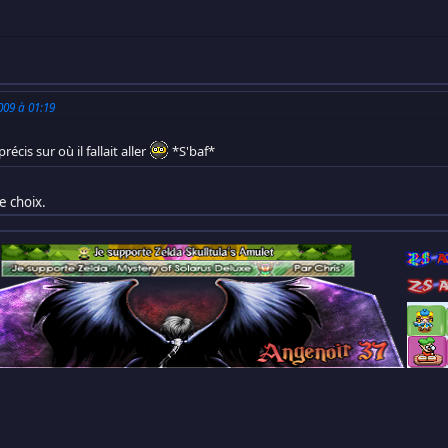
009 à 01:19
écis sur où il fallait aller
*S'baf*
e choix.