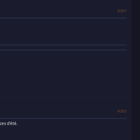
#201
#202
ces d'été.