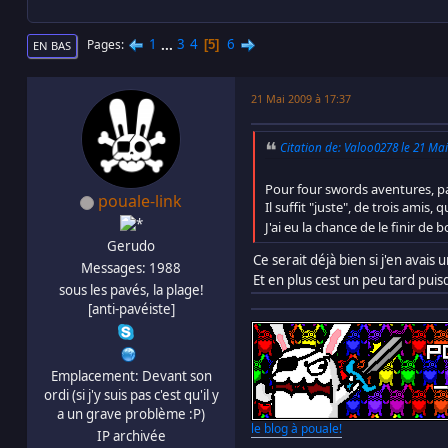
1
...
3
4
6
Pages
5
EN BAS
21 Mai 2009 à 17:37
Citation de: Valoo0278 le 21 Mai
Pour four swords aventures, pa
pouale-link
Il suffit "juste", de trois amis,
J'ai eu la chance de le finir d
Gerudo
Ce serait déjà bien si j'en avais 
Messages: 1988
Et en plus cest un peu tard pui
sous les pavés, la plage!
[anti-pavéiste]
Emplacement: Devant son
ordi (si j'y suis pas c'est qu'il y
a un grave problème :P)
le blog à pouale!
IP archivée