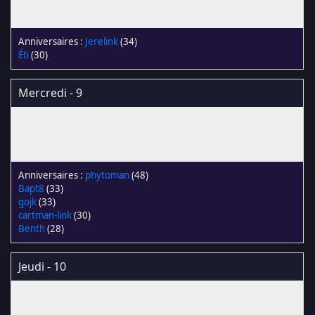
Jerelink
(34)
Éti
(30)
Mercredi - 9
phytoman
(48)
Bapt8
(33)
gojk
(33)
cartman-link
(30)
Benth
(28)
Jeudi - 10