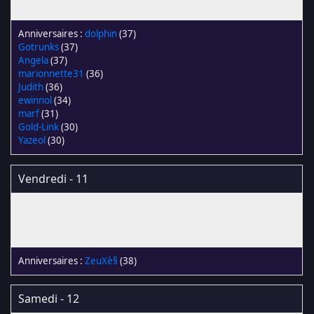
dolphin
(37)
Gotrunks
(37)
Angela
(37)
marionnette31
(36)
Judith
(36)
ewinnol
(34)
marf
(31)
Gold-Link
(30)
Yazeol
(30)
Vendredi - 11
ZeuXè§
(38)
Samedi - 12