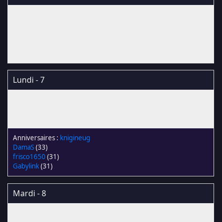
Lundi - 7
knigineug
DamaS
(33)
frisco1650
(31)
Gabylink
(31)
Mardi - 8