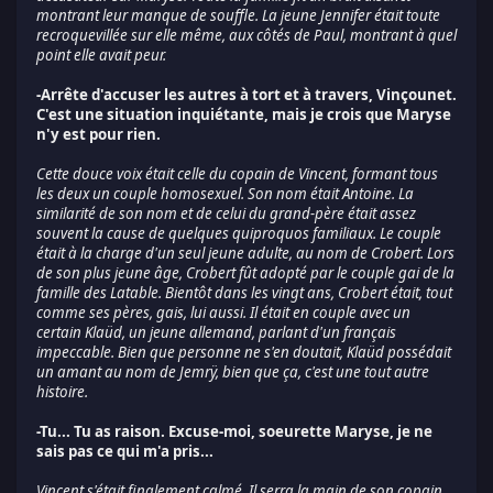
montrant leur manque de souffle. La jeune Jennifer était toute
recroquevillée sur elle même, aux côtés de Paul, montrant à quel
point elle avait peur.
-Arrête d'accuser les autres à tort et à travers, Vinçounet.
C'est une situation inquiétante, mais je crois que Maryse
n'y est pour rien.
Cette douce voix était celle du copain de Vincent, formant tous
les deux un couple homosexuel. Son nom était Antoine. La
similarité de son nom et de celui du grand-père était assez
souvent la cause de quelques quiproquos familiaux. Le couple
était à la charge d'un seul jeune adulte, au nom de Crobert. Lors
de son plus jeune âge, Crobert fût adopté par le couple gai de la
famille des Latable. Bientôt dans les vingt ans, Crobert était, tout
comme ses pères, gais, lui aussi. Il était en couple avec un
certain Klaüd, un jeune allemand, parlant d'un français
impeccable. Bien que personne ne s'en doutait, Klaüd possédait
un amant au nom de Jemrÿ, bien que ça, c'est une tout autre
histoire.
-Tu... Tu as raison. Excuse-moi, soeurette Maryse, je ne
sais pas ce qui m'a pris...
Vincent s'était finalement calmé. Il serra la main de son copain,