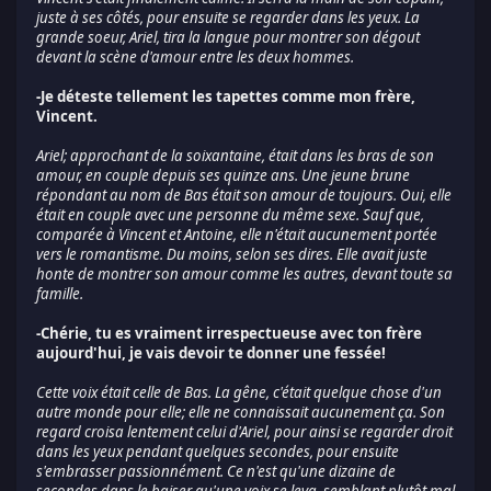
juste à ses côtés, pour ensuite se regarder dans les yeux. La
grande soeur, Ariel, tira la langue pour montrer son dégout
devant la scène d'amour entre les deux hommes.
-Je déteste tellement les tapettes comme mon frère,
Vincent.
Ariel; approchant de la soixantaine, était dans les bras de son
amour, en couple depuis ses quinze ans. Une jeune brune
répondant au nom de Bas était son amour de toujours. Oui, elle
était en couple avec une personne du même sexe. Sauf que,
comparée à Vincent et Antoine, elle n'était aucunement portée
vers le romantisme. Du moins, selon ses dires. Elle avait juste
honte de montrer son amour comme les autres, devant toute sa
famille.
-Chérie, tu es vraiment irrespectueuse avec ton frère
aujourd'hui, je vais devoir te donner une fessée!
Cette voix était celle de Bas. La gêne, c'était quelque chose d'un
autre monde pour elle; elle ne connaissait aucunement ça. Son
regard croisa lentement celui d'Ariel, pour ainsi se regarder droit
dans les yeux pendant quelques secondes, pour ensuite
s'embrasser passionnément. Ce n'est qu'une dizaine de
secondes dans le baiser qu'une voix se leva, semblant plutôt mal