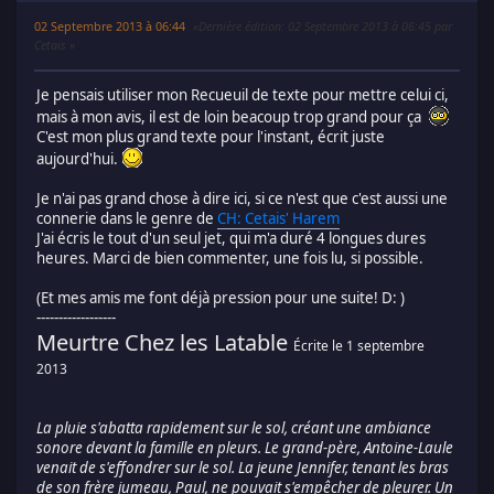
02 Septembre 2013 à 06:44
Dernière édition
: 02 Septembre 2013 à 06:45 par
Cetais
Je pensais utiliser mon Recueuil de texte pour mettre celui ci,
mais à mon avis, il est de loin beacoup trop grand pour ça
C'est mon plus grand texte pour l'instant, écrit juste
aujourd'hui.
Je n'ai pas grand chose à dire ici, si ce n'est que c'est aussi une
connerie dans le genre de
CH: Cetais' Harem
J'ai écris le tout d'un seul jet, qui m'a duré 4 longues dures
heures. Marci de bien commenter, une fois lu, si possible.
(Et mes amis me font déjà pression pour une suite! D: )
------------------
Meurtre Chez les Latable
Écrite le 1 septembre
2013
La pluie s'abatta rapidement sur le sol, créant une ambiance
sonore devant la famille en pleurs. Le grand-père, Antoine-Laule
venait de s'effondrer sur le sol. La jeune Jennifer, tenant les bras
de son frère jumeau, Paul, ne pouvait s'empêcher de pleurer. Un