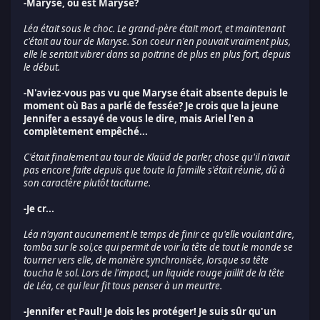
-Maryse, où est Maryse?
Léa était sous le choc. Le grand-père était mort, et maintenant
c'était au tour de Maryse. Son coeur n'en pouvait vraiment plus,
elle le sentait vibrer dans sa poitrine de plus en plus fort, depuis
le début.
-N'aviez-vous pas vu que Maryse était absente depuis le
moment où Bas a parlé de fessée? Je crois que la jeune
Jennifer a essayé de vous le dire, mais Ariel l'en a
complètement empêché...
C'était finalement au tour de Klaüd de parler, chose qu'il n'avait
pas encore faite depuis que toute la famille s'était réunie, dû à
son caractère plutôt taciturne.
-Je cr...
Léa n'ayant aucunement le temps de finir ce qu'elle voulant dire,
tomba sur le sol,ce qui permit de voir la tête de tout le monde se
tourner vers elle, de manière synchronisée, lorsque sa tête
toucha le sol. Lors de l'impact, un liquide rouge jaillit de la tête
de Léa, ce qui leur fit tous penser à un meurtre.
-Jennifer et Paul! Je dois les protéger! Je suis sûr qu'un