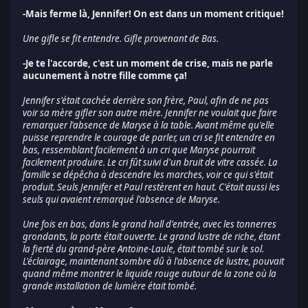
-Mais ferme là, Jennifer! On est dans un moment critique!
Une gifle se fit entendre. Gifle provenant de Bas.
-Je te l'accorde, c'est un moment de crise, mais ne parle
aucunement à notre fille comme ça!
Jennifer s'était cachée derrière son frère, Paul, afin de ne pas
voir sa mère gifler son autre mère. Jennifer ne voulait que faire
remarquer l'absence de Maryse à la table. Avant même qu'elle
puisse reprendre le courage de parler, un cri se fit entendre en
bas, ressemblant facilement à un cri que Maryse pourrait
facilement produire. Le cri fût suivi d'un bruit de vitre cassée. La
famille se dépêcha à descendre les marches, voir ce qui s'était
produit. Seuls Jennifer et Paul restèrent en haut. C'était aussi les
seuls qui avaient remarqué l'absence de Maryse.
Une fois en bas, dans le grand hall d'entrée, avec les tonnerres
grondants, la porte était ouverte. Le grand lustre de riche, étant
la fierté du grand-père Antoine-Laule, était tombé sur le sol.
L'éclairage, maintenant sombre dû à l'absence de lustre, pouvait
quand même montrer le liquide rouge autour de la zone où la
grande installation de lumière était tombé.