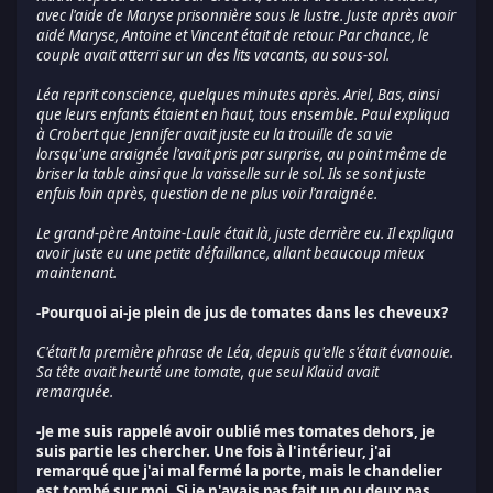
avec l'aide de Maryse prisonnière sous le lustre. Juste après avoir
aidé Maryse, Antoine et Vincent était de retour. Par chance, le
couple avait atterri sur un des lits vacants, au sous-sol.
Léa reprit conscience, quelques minutes après. Ariel, Bas, ainsi
que leurs enfants étaient en haut, tous ensemble. Paul expliqua
à Crobert que Jennifer avait juste eu la trouille de sa vie
lorsqu'une araignée l'avait pris par surprise, au point même de
briser la table ainsi que la vaisselle sur le sol. Ils se sont juste
enfuis loin après, question de ne plus voir l'araignée.
Le grand-père Antoine-Laule était là, juste derrière eu. Il expliqua
avoir juste eu une petite défaillance, allant beaucoup mieux
maintenant.
-Pourquoi ai-je plein de jus de tomates dans les cheveux?
C'était la première phrase de Léa, depuis qu'elle s'était évanouie.
Sa tête avait heurté une tomate, que seul Klaüd avait
remarquée.
-Je me suis rappelé avoir oublié mes tomates dehors, je
suis partie les chercher. Une fois à l'intérieur, j'ai
remarqué que j'ai mal fermé la porte, mais le chandelier
est tombé sur moi. Si je n'avais pas fait un ou deux pas