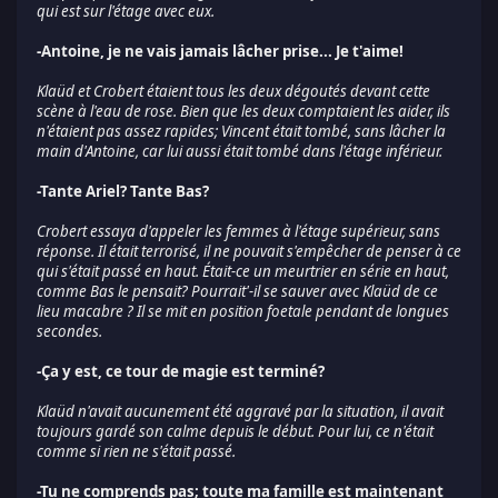
qui est sur l'étage avec eux.
-Antoine, je ne vais jamais lâcher prise... Je t'aime!
Klaüd et Crobert étaient tous les deux dégoutés devant cette
scène à l'eau de rose. Bien que les deux comptaient les aider, ils
n'étaient pas assez rapides; Vincent était tombé, sans lâcher la
main d'Antoine, car lui aussi était tombé dans l'étage inférieur.
-Tante Ariel? Tante Bas?
Crobert essaya d'appeler les femmes à l'étage supérieur, sans
réponse. Il était terrorisé, il ne pouvait s'empêcher de penser à ce
qui s'était passé en haut. Était-ce un meurtrier en série en haut,
comme Bas le pensait? Pourrait'-il se sauver avec Klaüd de ce
lieu macabre ? Il se mit en position foetale pendant de longues
secondes.
-Ça y est, ce tour de magie est terminé?
Klaüd n'avait aucunement été aggravé par la situation, il avait
toujours gardé son calme depuis le début. Pour lui, ce n'était
comme si rien ne s'était passé.
-Tu ne comprends pas; toute ma famille est maintenant