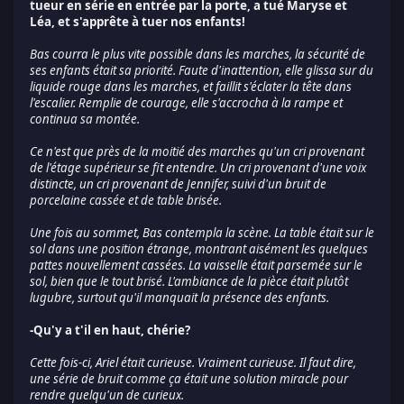
tueur en série en entrée par la porte, a tué Maryse et
Léa, et s'apprête à tuer nos enfants!
Bas courra le plus vite possible dans les marches, la sécurité de
ses enfants était sa priorité. Faute d'inattention, elle glissa sur du
liquide rouge dans les marches, et faillit s'éclater la tête dans
l'escalier. Remplie de courage, elle s'accrocha à la rampe et
continua sa montée.
Ce n'est que près de la moitié des marches qu'un cri provenant
de l'étage supérieur se fit entendre. Un cri provenant d'une voix
distincte, un cri provenant de Jennifer, suivi d'un bruit de
porcelaine cassée et de table brisée.
Une fois au sommet, Bas contempla la scène. La table était sur le
sol dans une position étrange, montrant aisément les quelques
pattes nouvellement cassées. La vaisselle était parsemée sur le
sol, bien que le tout brisé. L'ambiance de la pièce était plutôt
lugubre, surtout qu'il manquait la présence des enfants.
-Qu'y a t'il en haut, chérie?
Cette fois-ci, Ariel était curieuse. Vraiment curieuse. Il faut dire,
une série de bruit comme ça était une solution miracle pour
rendre quelqu'un de curieux.