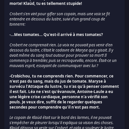
morte! Klaüd, tu es tellement stupide!
Crobert s'en vint pour gifler son copain, mais une voix se fit
entendre en dessous du lustre, suivi d'un grand coup de
tonnerre:
-...Mes tomates... Qu'est-il arrivé à mes tomates?
Crobert ne comprenait rien. La voix ne pouvait pas venir d'en
dessous du lustre, c'était le cadavre de Maryse qui y gisait. Il y
avait même du sang tout autour pour prouver sa mort! Il
commença à trembler, puis se recroquevilla, encore. Était-ce un
mauvais esprit, essayant de communiquer avec lui ?
-Crobichou, tu ne comprends rien. Pour commencer, ce
n'est pas du sang, mais du jus de tomate. Maryse à
survécu l'Attaque du lustre, tu n'as qu'à penser comment
il est fait. Léa ne s'est qu'évanouie, Antoine-Laule a eu
une légère crise cardiaque, personne n'a vérifié son
pouls. Je veux dire, suffit de le regarder quelques
secondes pour comprendre qu'il n'est pas mort.
Le copain de Klaüd était sur le bord des larmes, il ne pouvait
s'empêcher de pleurer lorsqu'il expliqua sa vision des choses.
Klaüd déposa sa veste sur Crobert, et aida a soulever le lustre,