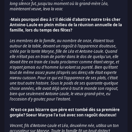
long silence fut, jusqu'au moment où la grand-mère Léa,
maintenant veuve, leva la voix:
-Mais pourquoi dieu à t'il décidé d'abattre notre très cher
Antoine-Laule en plein milieu de la réunion annuelle de la
famille, lors du temps des fêtes?
Les membres de la famille, au nombre de onze, étaient tous
autour de la table, devant un ragoût à l'apparence douteuse,
créée par la tante Maryse, fille de Léa et Antoine-Laule. Quand
elle n'était pas en train de parler dans le dos de quelqu'un, elle
devait être en train de s'auto proclamer comme étant vierge, et
n'ayant jamais eu d'homme lui volant sa pureté. Bien qu'étant
tout de même assez jeune (d'après ses dires) elle était experte
niveau cuisson. Pour ce qui est l'apparence de ses plats, c'était
une tout autre histoire. Sous le poids de ses quarante-quelque
chose années, elle avait déjà servi à tout le monde son ragout,
bien que seulement Antoine-Laule, le vieux grand-père, eu
l'occasion d'y gouter, pour l'instant.
-N'est-ce pas bizarre que père est tombé dès sa première
gorgée? Soeur Maryse l'a tué avec son ragoût douteux!
Vincent, fils d'Antoine-Laule et Léa, deuxième née, utilisa un ton
accusateur sur Maryse. Toute la famille fit un bruit distinct