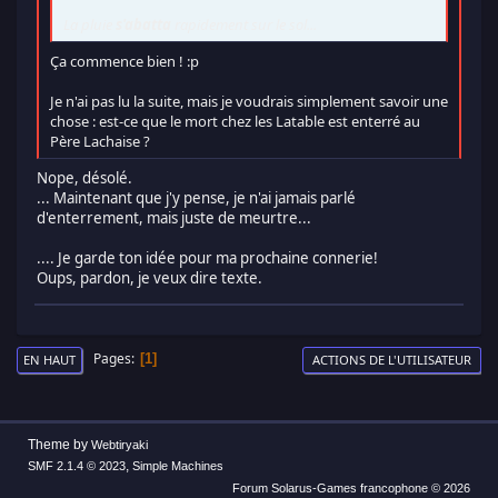
La pluie
s'abatta
rapidement sur le sol...
Ça commence bien ! :p
Je n'ai pas lu la suite, mais je voudrais simplement savoir une
chose : est-ce que le mort chez les Latable est enterré au
Père Lachaise ?
Nope, désolé.
... Maintenant que j'y pense, je n'ai jamais parlé
d'enterrement, mais juste de meurtre...
.... Je garde ton idée pour ma prochaine connerie!
Oups, pardon, je veux dire texte.
Pages
1
EN HAUT
ACTIONS DE L'UTILISATEUR
Theme by
Webtiryaki
,
SMF 2.1.4 © 2023
Simple Machines
Forum Solarus-Games francophone © 2026