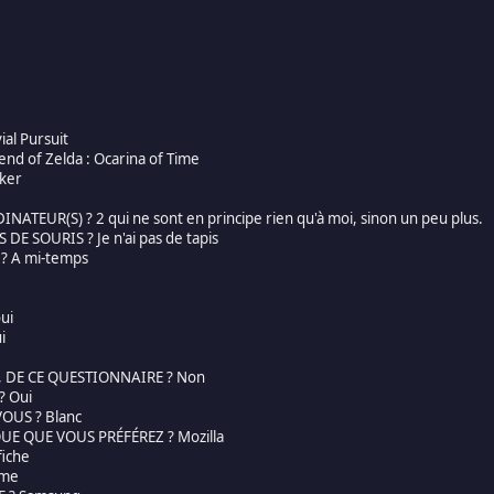
ial Pursuit
nd of Zelda : Ocarina of Time
oker
TEUR(S) ? 2 qui ne sont en principe rien qu'à moi, sinon un peu plus.
 DE SOURIS ? Je n'ai pas de tapis
? A mi-temps
ui
i
, DE CE QUESTIONNAIRE ? Non
? Oui
VOUS ? Blanc
E QUE VOUS PRÉFÉREZ ? Mozilla
fiche
ême