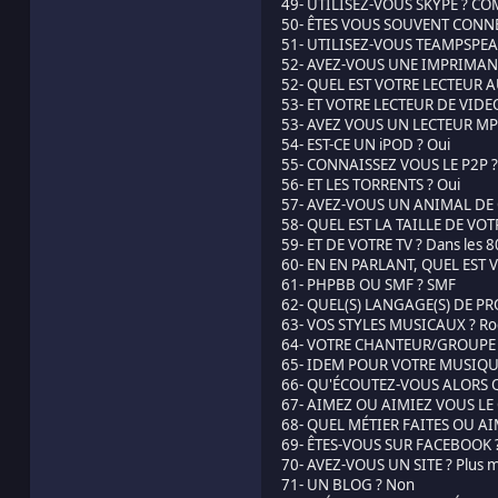
49- UTILISEZ-VOUS SKYPE ? COM
50- ÊTES VOUS SOUVENT CONNEC
51- UTILISEZ-VOUS TEAMPSPE
52- AVEZ-VOUS UNE IMPRIMANTE 
52- QUEL EST VOTRE LECTEUR A
53- ET VOTRE LECTEUR DE VIDEO
53- AVEZ VOUS UN LECTEUR MP3
54- EST-CE UN iPOD ? Oui
55- CONNAISSEZ VOUS LE P2P ?
56- ET LES TORRENTS ? Oui
57- AVEZ-VOUS UN ANIMAL DE
58- QUEL EST LA TAILLE DE VOT
59- ET DE VOTRE TV ? Dans les 8
60- EN EN PARLANT, QUEL EST 
61- PHPBB OU SMF ? SMF
62- QUEL(S) LANGAGE(S) DE 
63- VOS STYLES MUSICAUX ? Rock
64- VOTRE CHANTEUR/GROUPE PR
65- IDEM POUR VOTRE MUSIQUE 
66- QU'ÉCOUTEZ-VOUS ALORS QUE
67- AIMEZ OU AIMIEZ VOUS LE C
68- QUEL MÉTIER FAITES OU AI
69- ÊTES-VOUS SUR FACEBOOK ?
70- AVEZ-VOUS UN SITE ? Plus 
71- UN BLOG ? Non