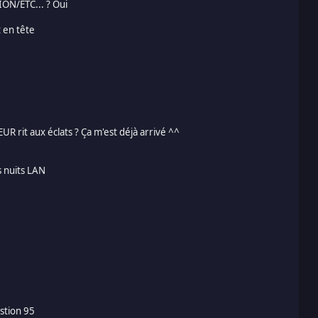
N/ETC... ? Oui
 en tête
t aux éclats ? Ça m'est déjà arrivé ^^
 nuits LAN
stion 95