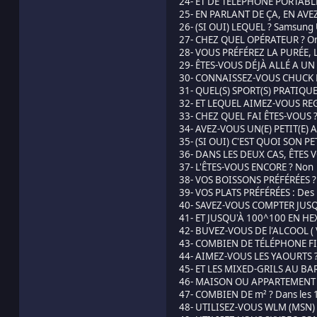
24- ET DE TÉLÉPHONE PORTABL
25- EN PARLANT DE ÇA, EN AVE
26- (SI OUI) LEQUEL ? Samsung
27- CHEZ QUEL OPÉRATEUR ? O
28- VOUS PRÉFÉREZ LA PURÉE, L
29- ÊTES-VOUS DÉJÀ ALLÉ A UN
30- CONNAISSEZ-VOUS CHUCK N
31- QUEL(S) SPORT(S) PRATIQU
32- ET LEQUEL AIMEZ-VOUS REG
33- CHEZ QUEL FAI ÊTES-VOUS ?
34- AVEZ-VOUS UN(E) PETIT(E) A
35- (SI OUI) C'EST QUOI SON PE
36- DANS LES DEUX CAS, ÊTES
37- L'ÊTES-VOUS ENCORE ? Non
38- VOS BOISSONS PRÉFÉRÉES ? I
39- VOS PLATS PRÉFÉRÉES : Des 
40- SAVEZ-VOUS COMPTER JUSQU
41- ET JUSQU'À 100^100 EN H
42- BUVEZ-VOUS DE l'ALCOOL ( 
43- COMBIEN DE TÉLÉPHONE FI
44- AIMEZ-VOUS LES YAOURTS ?
45- ET LES MIXED-GRILS AU BA
46- MAISON OU APPARTEMENT 
47- COMBIEN DE m² ? Dans les
48- UTILISEZ-VOUS WLM (MSN) 