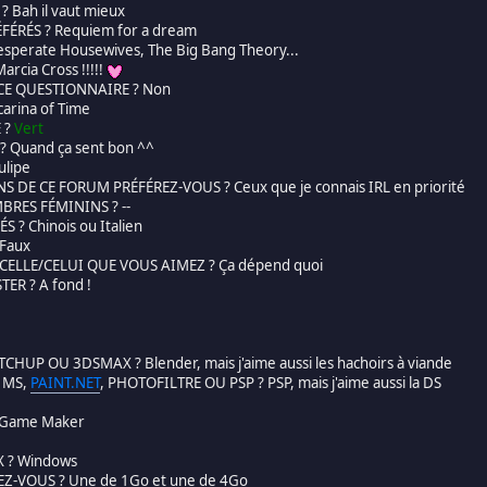
 Bah il vaut mieux
FÉRÉS ? Requiem for a dream
esperate Housewives, The Big Bang Theory...
rcia Cross !!!!!
CE QUESTIONNAIRE ? Non
arina of Time
 ?
Vert
? Quand ça sent bon ^^
ulipe
DE CE FORUM PRÉFÉREZ-VOUS ? Ceux que je connais IRL en priorité
BRES FÉMININS ? --
 ? Chinois ou Italien
 Faux
ELLE/CELUI QUE VOUS AIMEZ ? Ça dépend quoi
ER ? A fond !
HUP OU 3DSMAX ? Blender, mais j'aime aussi les hachoirs à viande
 MS,
PAINT.NET
, PHOTOFILTRE OU PSP ? PSP, mais j'aime aussi la DS
 Game Maker
 ? Windows
Z-VOUS ? Une de 1Go et une de 4Go