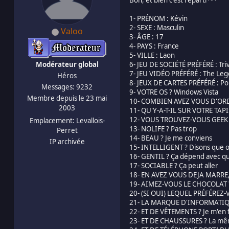
1- PRÉNOM : Kévin
2- SEXE : Masculin
Valoo
3- ÂGE : 17
4- PAYS : France
5- VILLE : Laon
Modérateur global
6- JEU DE SOCIÉTÉ PRÉFÉRÉ : Triv
7- JEU VIDÉO PRÉFÉRÉ : The Lege
Héros
8- JEUX DE CARTES PRÉFÉRÉ : P
Messages: 9232
9- VOTRE OS ? Windows Vista
Membre depuis le 23 mai
10- COMBIEN AVEZ VOUS D'ORDINA
2003
11- QU'Y-A-T-IL SUR VOTRE TAPIS
12- VOUS TROUVEZ-VOUS GEEK 
Emplacement: Levallois-
13- NOLIFE ? Pas trop
Perret
14- BEAU ? Je me conviens
IP archivée
15- INTELLIGENT ? Disons que o
16- GENTIL ? Ça dépend avec qu
17- SOCIABLE ? Ça peut aller
18- EN AVEZ VOUS DEJA MARRE
19- AIMEZ-VOUS LE CHOCOLAT 
20- (SI OUI) LEQUEL PRÉFÉREZ-
21- LA MARQUE D'INFORMATIQU
22- ET DE VÊTEMENTS ? Je m'en 
23- ET DE CHAUSSURES ? La m