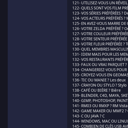
121- UTILISEZ-VOUS UN RÉVEIL ?
122- QUELS SONT VOS FILM PRÉ
123- VOS SÉRIES PRÉFÉRÉES ? D
124- VOS ACTEURS PRÉFÉRÉS ? Ma
125- EN AVEZ-VOUS MARRE DE 
126- VOTRE ZELDA PRÉFÉRÉ ? Oc
127- VOTRE COULEUR PRÉFÉRÉE
128- VOTRE SENTEUR PRÉFÉRÉE 
129- VOTRE FLEUR PRÉFÉRÉE ? T
130- QUEL MEMBRES MASCULINS 
131- IDEM MAIS POUR LES MEM
132- VOS RESTAURANTS PRÉFÉRÉS
133- FAUX OU VRAI PARQUET ?
134- CHANGERIEZ-VOUS POUR C
135- CROYEZ-VOUS EN GEOMAST
136- TIC OU MANIE ? Les deux
137- CRAYON OU STYLO ? Stylo
138- CAFÉ OU BIÈRE ? Bière
139- BLENDER, C4D, MAYA, SKETC
140- GIMP, PHOTOSHOP, PAINT
141- RM03 OU RMXP ? RM Vista
142- GAME MAKER OU MMF2 ?
143- C OU JAVA ? C
144- WINDOWS, MAC OU LINUX
145- COMBIEN DE CLÉS USB AVE