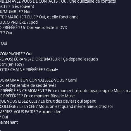
BIEN AVEZ VOUS DE CONTACTS ? Oui, une quinzaine de contacts
TE ? Très souvent
AK/MUMBLE ? Non
? MARCHE-T-ELLE ? Oui, et elle fonctionne
UDIO PRÉFÉRÉ ? Ipod
 PRÉFÉRÉ ? Un bon vieux lecteur DVD
 ? Oui
 Oui
 COMPAGNIE ? Oui
RE(VOS) ÉCRAN(S) D'ORDINATEUR ? Ça dépend lesquels
0cm (en 16:9)
VOTRE CHAINE PRÉFÉRÉE ? Canal+
PROGRAMMATION CONNAISSEZ-VOUS ? Caml
, et l'ensemble de ses dérivés
ÉFÉRÉ EN CE MOMENT ? En ce moment j'écoute beaucoup de Muse, mais
PRÉFÉRÉE ? En ce moment Bliss de Muse
 VOUS LISEZ CECI ? Le bruit des claviers qui tapent
OLLÈGE / LE LYCÉE ? Moui, on est quand même mieux chez soi
MERIEZ-VOUS FAIRE ? Aucune idée
 Oui
maintenant