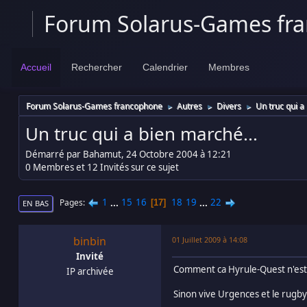
Forum Solarus-Games fr
Accueil
Rechercher
Calendrier
Membres
Forum Solarus-Games francophone
Autres
Divers
Un truc qui a
►
►
►
Un truc qui a bien marché...
Démarré par Bahamut, 24 Octobre 2004 à 12:21
0 Membres et 12 Invités sur ce sujet
1
...
15
16
18
19
...
22
Pages
17
EN BAS
binbin
01 Juillet 2009 à 14:08
Invité
Comment ca Hyrule-Quest n'est 
IP archivée
Sinon vive Urgences et le rugb