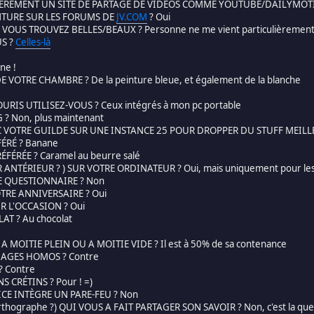
ÈREMENT UN SITE DE PARTAGE DE VIDÉOS COMME YOUTUBE/DAILYMOTIO
NTURE SUR LES FORUMS DE
JV.COM
? Oui
 VOUS TROUVEZ BELLES/BEAUX ? Personne ne me vient particulièrement
US ?
Celles-là
ne !
E VOTRE CHAMBRE ? De la peinture bleue, et également de la blanche
URIS UTILISEZ-VOUS ? Ceux intégrés à mon pc portable
? Non, plus maintenant
 VOTRE GUILDE SUR UNE INSTANCE 25 POUR DROPPER DU STUFF MEILLEUR ri
FÉRÉ ? Banane
FÉRÉE ? Caramel au beurre salé
R ANTÉRIEUR ? ) SUR VOTRE ORDINATEUR ? Oui, mais uniquement pour les
E QUESTIONNAIRE ? Non
TRE ANNIVERSAIRE ? Oui
R L'OCCASION ? Oui
AT ? Au chocolat
A MOITIE PLEIN OU A MOITIE VIDE ? Il est à 50% de sa contenance
IAGES HOMOS ? Contre
 Contre
 CRÉTINS ? Pour ! =)
CE INTÈGRE UN PARE-FEU ? Non
rthographe ?) QUI VOUS A FAIT PARTAGER SON SAVOIR ? Non, c'est la que