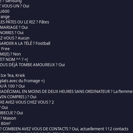
E ? Samsung
Z VOUS-UN ? Oui
 U600
range
ES PÂTES OU LE RIZ ? Pâtes
 MARIAGE ? Oui
ORRIS ? Oui
EZ-VOUS ? Aucun
ARDER A LA TÉLÉ ? Football
 Free
MI(E) ? Non
TIT NOM ^^ ? =(
 VOUS DÉJÀ TOMBE AMOUREUX ? Oui
ce Tea, Kriek
plats avec du fromage =)
'À 100 ? Oui
EXADÉCIMAL EN MOINS DE DEUX HEURES SANS ORDINATEUR ? La flemme d
VIN COMPRIS ) ? Oui
XE AVEZ-VOUS CHEZ VOUS ? 2
 Oui
RBECUE ? Oui
? Maison
 180m²
? COMBIEN AVEZ VOUS DE CONTACTS ? Oui, actuellement 112 contacts