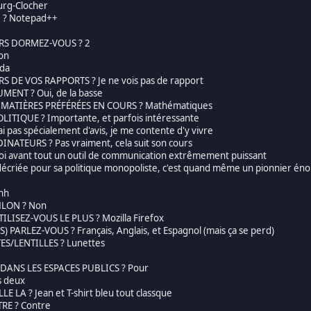
urg-Clocher
 ? Notepad++
RS DORMEZ-VOUS ? 2
on
da
 DE VOS RAPPORTS ? Je ne vois pas de rapport
ENT ? Oui, de la basse
 MATIÈRES PRÉFÉRÉES EN COURS ? Mathématiques
ITIQUE ? Importante, et parfois intéressante
i pas spécialement d'avis, je me contente d'y vivre
NATEURS ? Pas vraiment, cela suit son cours
oi avant tout un outil de communication extrêmement puissant
criée pour sa politique monopoliste, c'est quand même un pionnier énorm
hh
HLON ? Non
LISEZ-VOUS LE PLUS ? Mozilla Firefox
PARLEZ-VOUS ? Français, Anglais, et Espagnol (mais ça se perd)
S/LENTILLES ? Lunettes
DANS LES ESPACES PUBLICS ? Pour
 deux
LA ? Jean et T-shirt bleu tout classque
RE ? Contre