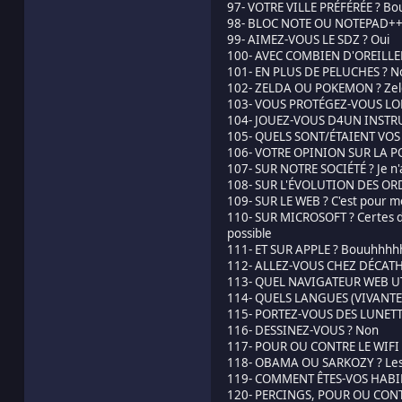
97- VOTRE VILLE PRÉFÉRÉE ? Bo
98- BLOC NOTE OU NOTEPAD++
99- AIMEZ-VOUS LE SDZ ? Oui
100- AVEC COMBIEN D'OREILLE
101- EN PLUS DE PELUCHES ? N
102- ZELDA OU POKEMON ? Zel
103- VOUS PROTÉGEZ-VOUS LORS
104- JOUEZ-VOUS D4UN INSTRUM
105- QUELS SONT/ÉTAIENT VOS
106- VOTRE OPINION SUR LA POL
107- SUR NOTRE SOCIÉTÉ ? Je n'a
108- SUR L'ÉVOLUTION DES ORDI
109- SUR LE WEB ? C'est pour m
110- SUR MICROSOFT ? Certes dé
possible
111- ET SUR APPLE ? Bouuhhhh
112- ALLEZ-VOUS CHEZ DÉCAT
113- QUEL NAVIGATEUR WEB UTI
114- QUELS LANGUES (VIVANTES) 
115- PORTEZ-VOUS DES LUNETTE
116- DESSINEZ-VOUS ? Non
117- POUR OU CONTRE LE WIFI 
118- OBAMA OU SARKOZY ? Les
119- COMMENT ÊTES-VOS HABILLE 
120- PERCINGS, POUR OU CONT