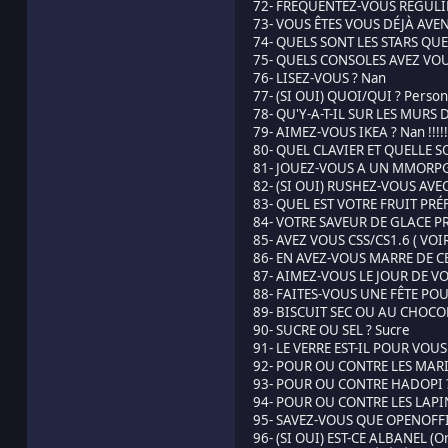
72- FRÉQUENTEZ-VOUS RÉGULI
73- VOUS ÊTES VOUS DÉJÀ AVE
74- QUELS SONT LES STARS QUE
75- QUELS CONSOLES AVEZ VO
76- LISEZ-VOUS ? Nan
77- (SI OUI) QUOI/QUI ? Person
78- QU'Y-A-T-IL SUR LES MURS D
79- AIMEZ-VOUS IKEA ? Nan !!!!!
80- QUEL CLAVIER ET QUELLE SO
81- JOUEZ-VOUS A UN MMORPG 
82- (SI OUI) RUSHEZ-VOUS AVEC
83- QUEL EST VOTRE FRUIT PRÉ
84- VOTRE SAVEUR DE GLACE PRÉ
85- AVEZ VOUS CSS/CS1.6 ( VOI
86- EN AVEZ-VOUS MARRE DE C
87- AIMEZ-VOUS LE JOUR DE VO
88- FAITES-VOUS UNE FÊTE POU
89- BISCUIT SEC OU AU CHOCOL
90- SUCRE OU SEL ? Sucre
91- LE VERRE EST-IL POUR VOUS 
92- POUR OU CONTRE LES MAR
93- POUR OU CONTRE HADOPI ?
94- POUR OU CONTRE LES LAPINS
95- SAVEZ-VOUS QUE OPENOFFI
96- (SI OUI) EST-CE ALBANEL (O