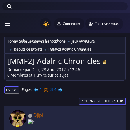
Connexion
Inscrivez-vous
Forum Solarus-Games francophone
Jeux amateurs
►
Débuts de projets
[MMF2] Adalric Chronicles
►
►
[MMF2] Adalric Chronicles
Démarré par Djipi, 28 Août 2012 à 12:46
0 Membres et 1 Invité sur ce sujet
1
3
4
Pages
2
EN BAS
ACTIONS DE L'UTILISATEUR
Djipi