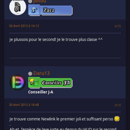
jibtou
30 Avril 2013 à 14:13
#75
Je plussois pour le second! Je le trouve plus classe ^^
Daru13
Conseiller J-A
30 Avril 2013 à 18:48
#76
Je trouve comme Newlink le premier joli et suffisant perso
.
Ah et, l'espèce de lave juste au dessus du HUD sur le second