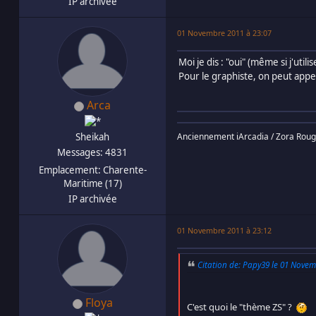
IP archivée
01 Novembre 2011 à 23:07
Moi je dis : "oui" (même si j'utili
Pour le graphiste, on peut app
Arca
Sheikah
Anciennement iArcadia / Zora Rou
Messages: 4831
Emplacement: Charente-
Maritime (17)
IP archivée
01 Novembre 2011 à 23:12
Citation de: Papy39 le 01 Novem
Floya
C'est quoi le "thème ZS" ?