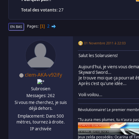
Total des votants:
27
2
Pages
1
EN BAS
01 Novembre 2011 à 22:03
Salut les Solarusiens!
Aujourd'hui, je viens vous dema
Skyward Sword...
clem-AKA-v92ify
Je trouve moi que ça pourrait ê
Après c'est qu'une idée...
Subrosien
Voili voilou...
Messages: 262
Si vous me cherchez, je suis
déjà dehors.
Révolutionnaire! Le premier membre 
Emplacement: Dans 500
"Tu aura mes plumes, tu n'aura pa
mètres, tournez à droite.
IP archivée
Jeux zelda possédés: Ocarina of Ti