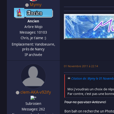
Mymy
Ancien
Arbre Mojo
Messages: 10103
Chris, je t'aime :)
Emplacement: Vandoeuvre,
près de Nancy
IP archivée
01 Novembre 2011 à 22:14
Citation de: Mymy le 01 Novemb
Moi j'voudrais un choix de ré
clem-AKA-v92ify
Par contre, c'est pas une bonne
Pour ne pas viser Antevre!
Subrosien
Messages: 262
Bon bah on recherche un Photosh