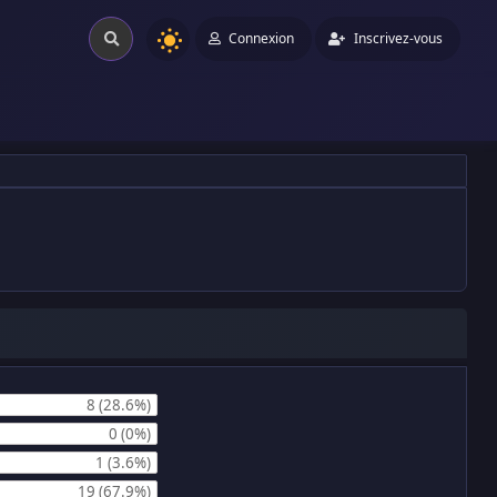
Connexion
Inscrivez-vous
8 (28.6%)
0 (0%)
1 (3.6%)
19 (67.9%)