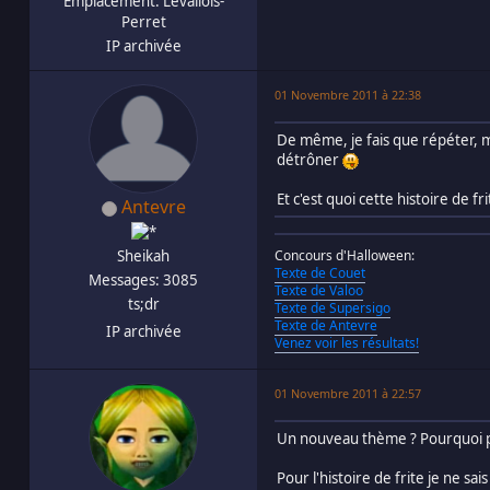
Emplacement: Levallois-
Perret
IP archivée
01 Novembre 2011 à 22:38
De même, je fais que répéter, ma
détrôner
Et c'est quoi cette histoire de fr
Antevre
Sheikah
Concours d'Halloween:
Texte de Couet
Messages: 3085
Texte de Valoo
ts;dr
Texte de Supersigo
Texte de Antevre
IP archivée
Venez voir les résultats!
01 Novembre 2011 à 22:57
Un nouveau thème ? Pourquoi pas
Pour l'histoire de frite je ne sa