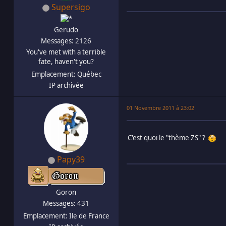
Supersigo
Gerudo
Messages: 2126
You've met with a terrible
fate, haven't you?
Emplacement: Québec
IP archivée
01 Novembre 2011 à 23:02
C'est quoi le "thème ZS" ?
Papy39
Goron
Messages: 431
Emplacement: Ile de France