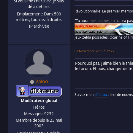
Si vous me cherchez, je suis
déjà dehors.
Révolutionnaire! Le premier membre 
Emplacement: Dans 500
mètres, tournez à droite.
"Tu aura mes plumes, tu n'aura pa
IP archivée
Jeux zelda possédés: Ocarina of Ti
01 Novembre 2011 à 22:27
Pourquoi pas. J'aime bien le thè
le forum. Et puis, changer de t
Valoo
Suivez mon
défi fou
: finir de nouv
Modérateur global
Héros
Messages: 9232
Membre depuis le 23 mai
2003