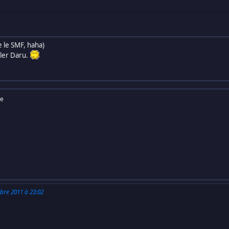
se le SMF, haha)
eler Daru.
ge
bre 2011 à 23:02