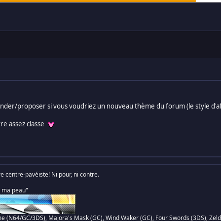
nder/proposer si vous voudriez un nouveau thème du forum (le style d'aff
tre assez classe
centre-pavéiste! Ni pour, ni contre.
s ma peau"
me (N64/GC/3DS), Majora's Mask (GC), Wind Waker (GC), Four Swords (3DS), Zelda