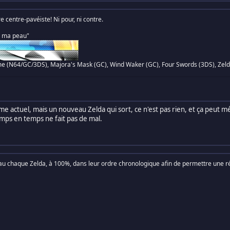
centre-pavéiste! Ni pour, ni contre.
s ma peau"
me (N64/GC/3DS), Majora's Mask (GC), Wind Waker (GC), Four Swords (3DS), Zelda
me actuel, mais un nouveau Zelda qui sort, ce n'est pas rien, et ça peut m
emps en temps ne fait pas de mal.
eau chaque Zelda, à 100%, dans leur ordre chronologique afin de permettre une ré