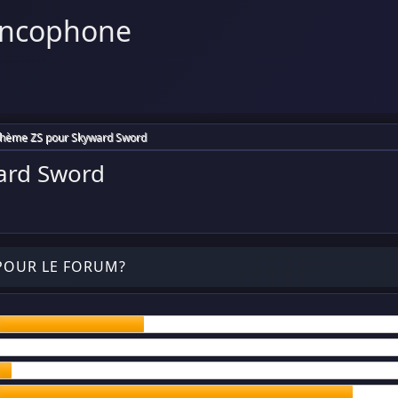
ancophone
thème ZS pour Skyward Sword
ard Sword
POUR LE FORUM?