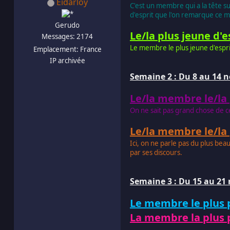
Eidarloy
C'est un membre qui a la tête sur
d'esprit que l'on remarque ce
Gerudo
Le/la plus jeune d'e
Messages: 2174
Le membre le plus jeune d'espri
Emplacement: France
IP archivée
Semaine 2 : Du 8 au 14
Le/la membre le/la
On ne sait pas grand chose de ce
Le/la membre le/la
Ici, on ne parle pas du plus bea
par ses discours.
Semaine 3 : Du 15 au 2
Le membre le plus
La membre la plus