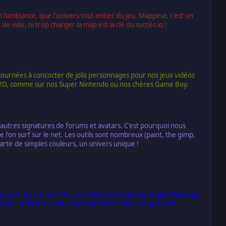
 l'ambiance, que l'univers tout entier du jeu. Mappeur, c'est un
e vide, ni trop charger la map est la clé du succès ici !
 journées à concocter de jolis personnages pour nos jeux vidéos
au 2D, comme sur nos Super Nintendo ou nos chères Game Boy.
t autres signatures de forums et avatars. C'est pourquoi nous
 l'on surf sur le net. Les outils sont nombreux (paint, the gimp,
artir de simples couleurs, un univers unique !
 se doit. De par ce vote, vous allez récompenser un personne qui
de par sa fluidité, bref, vous vous laissez envouter par son