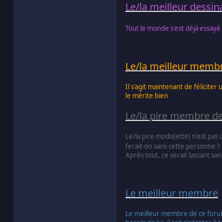
Le/la meilleur dessin
Tout le monde s'est déjà essayé 
Le/la meilleur membr
Il s'agit maintenant de félicite
le mérite bien
Le/la pire membre de
Le/la pire modo(ette) n'est pas
ferait-on sans cette personne ?
Après tout, ce serait lassant sans 
Le meilleur membre
Le meilleur membre de ce forum 