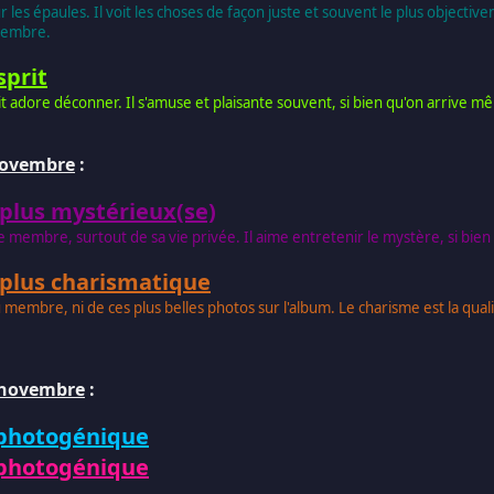
 les épaules. Il voit les choses de façon juste et souvent le plus objective
 membre.
sprit
t adore déconner. Il s'amuse et plaisante souvent, si bien qu'on arrive mê
 novembre
:
 plus mystérieux(se)
 membre, surtout de sa vie privée. Il aime entretenir le mystère, si bien q
 plus charismatique
u membre, ni de ces plus belles photos sur l'album. Le charisme est la qual
1 novembre
:
 photogénique
 photogénique