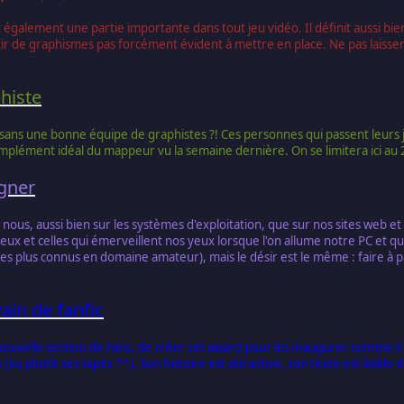
 également une partie importante dans tout jeu vidéo. Il définit aussi bien
tir de graphismes pas forcément évident à mettre en place. Ne pas laisser d
phiste
s sans une bonne équipe de graphistes ?! Ces personnes qui passent leurs
omplément idéal du mappeur vu la semaine dernière. On se limitera ici 
igner
nous, aussi bien sur les systèmes d'exploitation, que sur nos sites web e
eux et celles qui émerveillent nos yeux lorsque l'on allume notre PC et que
es plus connus en domaine amateur), mais le désir est le même : faire à p
vain de fanfic
nouvelle section de Fans, de créer cet award pour les inaugurer comme il
(ou plutôt ses tapés ^^). Son histoire est attractive, son texte est lisible 