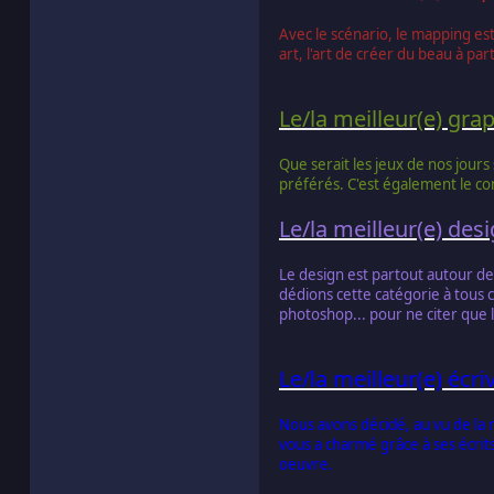
Avec le scénario, le mapping est
art, l'art de créer du beau à par
Le/la meilleur(e) gra
Que serait les jeux de nos jour
préférés. C'est également le c
Le/la meilleur(e) des
Le design est partout autour de 
dédions cette catégorie à tous c
photoshop... pour ne citer que l
Le/la meilleur(e) écri
Nous avons décidé, au vu de la 
vous a charmé grâce à ses écrits 
oeuvre.