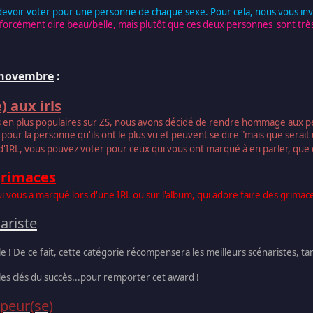
 devoir voter pour une personne de chaque sexe. Pour cela, nous vous inv
orcément dire beau/belle, mais plutôt que ces deux personnes sont très b
8 novembre
:
) aux irls
us en plus populaires sur ZS, nous avons décidé de rendre hommage aux pe
 pour la personne qu'ils ont le plus vu et peuvent se dire "mais que serait u
 d'IRL, vous pouvez voter pour ceux qui vous ont marqué à en parler, que 
 grimaces
vous a marqué lors d'une IRL ou sur l'album, qui adore faire des grimaces 
ariste
e ! De ce fait, cette catégorie récompensera les meilleurs scénaristes, tan
nt les clés du succès...pour remporter cet award !
ppeur(se)