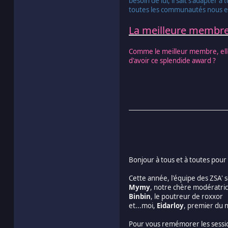
besoin de lui, il sait s'adapter
toutes les communautés nous e
La meilleure membr
Comme le meilleur membre, elle 
d'avoir ce splendide award ?
Bonjour à tous et à toutes pour
Cette année, l'équipe des ZSA' 
Mymy
, notre chère modératri
Binbin
, le poutreur de roxxor
et...moi,
Eidarloy
, premier du 
Pour vous remémorer les sessi