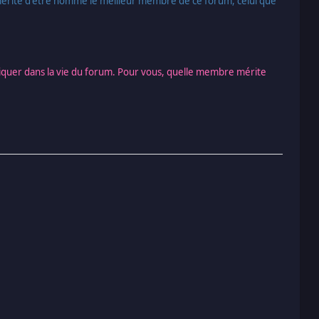
 qui mérite d'être nommé le meilleur membre de ce forum, celui que
pliquer dans la vie du forum. Pour vous, quelle membre mérite