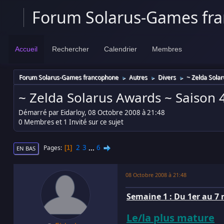
Forum Solarus-Games fr
Accueil
Rechercher
Calendrier
Membres
Forum Solarus-Games francophone
Autres
Divers
~ Zelda Solaru
►
►
►
~ Zelda Solarus Awards ~ Saison 4 !
Démarré par Eidarloy, 08 Octobre 2008 à 21:48
0 Membres et 1 Invité sur ce sujet
2
3
...
6
Pages
1
EN BAS
08 Octobre 2008 à 21:48
Semaine 1 : Du 1er au 7
Le/la plus mature