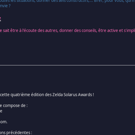
 à toutes les situations, donner des avis constructifs,... Bref, pour vous,
nvie ?
e
sait être à l'écoute des autres, donner des conseils, être active et s'im
 cette quatrième édition des Zelda Solarus Awards !
se compose de :
ce
nom.
ons précédentes :