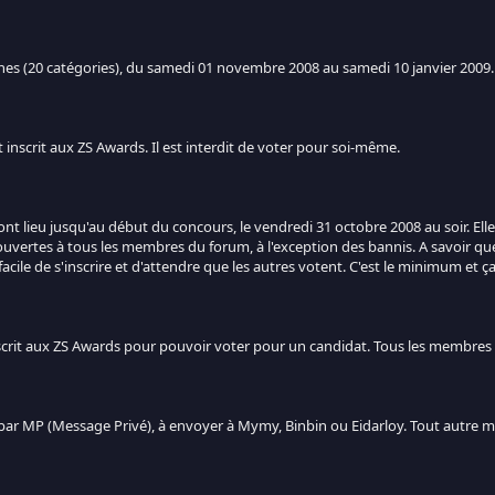
nes (20 catégories), du samedi 01 novembre 2008 au samedi 10 janvier 2009.
inscrit aux ZS Awards. Il est interdit de voter pour soi-même.
ont lieu jusqu'au début du concours, le vendredi 31 octobre 2008 au soir. El
t ouvertes à tous les membres du forum, à l'exception des bannis. A savoir q
p facile de s'inscrire et d'attendre que les autres votent. C'est le minimum et
 inscrit aux ZS Awards pour pouvoir voter pour un candidat. Tous les membres
ar MP (Message Privé), à envoyer à Mymy, Binbin ou Eidarloy. Tout autre m