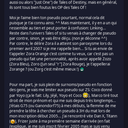
aussi ou alors "Just One") de Tales of Destiny, mais en général,
ils sont tous bien foutus les OP des Tales Of !
Moi je l'aime bien ton pseudo pourtant, normal cela dit
puisque je t'ai connu ainsi. ^^ Mais maintenant, il y en a un qui
ressemble au tien et peut porter à confusion: Linking...
Reste dans l'univers Tales of si tu venais à changer de pseudo
par contre, sinon, je vais être déçu. (non je déconne ^^)
Par contre, le délire Zora il a atteint son paroxysme lors du
premier avril 2007 si je me rappelle bien... Si tu as envie de
t'appeler Zora Orange c'est comme tu veux, car c'est pas un
pseudo qui fait une personnalité, après avoir appellé Zozo
(Zora Bleu), Zoro ([un seul "r"] Zora Rouge), je t'appellerai
Zorange ? (ou Zorg c'est même mieux !)
Pour ma part, je suis plein de surnoms/pseudo en fonction
des gens, je vais me limiter aux pseudo sur ZS: Coco donné
par Yoyo (ça le fait: Lily, Jéjé, Yoyo et Coco
), Marco tiré tout
droit de mon prénom et qui me suis depuis très longtemps...
J'étais G75 (ou Ganondorf75) à mes débuts, la flemme de me
prendre la tête à chercher un pseudo à 3H du mat lors de
mon inscription début 2005... J'ai rencontré vite Dan X, Titann
(
), Frizer juste à ma première semaine d'arrivée (en fait
j'explique, je me suis inscrit février 2005 mais je suis venu