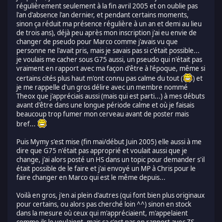
régulièrement seulement à la fin avril 2005 et on oublie pas
l'an d'absence l'an dernier, et pendant certains moments,
sinon ça réduit ma présence régulière à un an et demi au lieu
de trois ans), déjà peu après mon inscription j'ai eu envie de
changer de pseudo pour Marco comme j'avais vu que
personne ne l'avait pris, mais je savais pas si c'était possible...
je voulais me cacher sous G75 aussi, un pseudo qui n'était pas
vraiment en rapport avec ma façon d'être à l'époque, même si
certains cités plus haut m'ont connu pas calme du tout (
) et
je me rappelle d'un gros délire avec un membre nommé
Theox que j'appréciais aussi (mais qui est parti...) à mes débuts
avant d'être dans une longue période calme et où je faisais
beaucoup trop fumer mon cerveau avant de poster mais
bref...
Puis Mymy s'est mise (fin mai/début Juin 2005) elle aussi à me
dire que G75 n'était pas approprié et voulait aussi que je
change, j'ai alors posté un HS dans un topic pour demander s'il
était possible de le faire et j'ai envoyé un MP à Chris pour le
faire changer en Marco qui est le même depuis...
Voilà en gros, j'en ai plein d'autres (qui font bien plus originaux
pour certains, ou alors pas cherché loin ^^) sinon en stock
dans la mesure où ceux qui m'appréciaient, m'appelaient
comme ils le voulaient, mais ça c'est pas en rapport avec ZS...