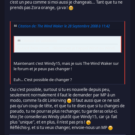
c'est un peu comme si moi aussi je changeais... Tant que tu ne
prends pas Zora orange, ça va !
Citation de: The Wind Waker le 28 Septembre 2008 à 11:42
Citation de: vahahatiii
Autant faire court....désormais je t'appel Wind ou Windi.
Maintenant c'est Windy15, mais je suis The Wind Waker sur
le forum et je peux pas changer !
Euh... C'est possible de changer ?
Oui c'est possible, surtout si tu es nouvelle depuis peu,
seulement normalement il faut le demander par MP à un
modo, comme l'a dit Linkirving
Il faut aussi que ce ne soit
pas qu'un coup de tête, et que tu te dises que si tu changes de
pseudo, tu ne pourras plus rechanger, tu garderas celui-ci.
Moi j'te conseillerais Windy plutôt que Windy15, car ça fait
plus "unique", et en plus, il n'est pas pris !
Réfléchis-y, et si tu veux changer, envoie-nous un MP