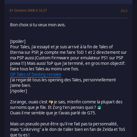
01 Octobre 2008 à 16:27
#63
Bon choix si tu veux mon avis.
[spoiler]
Pour Tales, j'ai essayé et je suis arrivé à la fin de Tales of
Eternia sur PSP, je compte me faire ToD 1 et 2 directement sur
ma PSP aussi (Custom Firmware pour emulateur PS1 sur PSP
powa !!!) Mais aussi ToP que j'ai terminé, en gros mon objectif:
faire tous les Tales au moins une fois.
OP Tales of Destiny remake
J'ai regardé tous les opening des Tales, personnellement
j'aime bien.
[/spoiler]
Zorange, ouais c'est
je sais, m'enfin comme la plupart des
surnoms que je file. Et Zorg t'en penses quoi ?
Ouais il me semble que je t'avais parlé de G75.
Mais un pseudo peut-être qu'il ne fait pas ta personnalité,
mais "Linkirving" a le don de t'aller bien en fan de Zelda et ToS
que tu es !