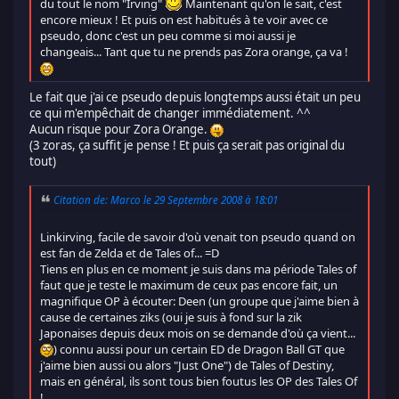
du tout le nom "Irving"
Maintenant qu'on le sait, c'est
encore mieux ! Et puis on est habitués à te voir avec ce
pseudo, donc c'est un peu comme si moi aussi je
changeais... Tant que tu ne prends pas Zora orange, ça va !
Le fait que j'ai ce pseudo depuis longtemps aussi était un peu
ce qui m'empêchait de changer immédiatement. ^^
Aucun risque pour Zora Orange.
(3 zoras, ça suffit je pense ! Et puis ça serait pas original du
tout)
Citation de: Marco le 29 Septembre 2008 à 18:01
Linkirving, facile de savoir d'où venait ton pseudo quand on
est fan de Zelda et de Tales of... =D
Tiens en plus en ce moment je suis dans ma période Tales of
faut que je teste le maximum de ceux pas encore fait, un
magnifique OP à écouter: Deen (un groupe que j'aime bien à
cause de certaines ziks (oui je suis à fond sur la zik
Japonaises depuis deux mois on se demande d'où ça vient...
) connu aussi pour un certain ED de Dragon Ball GT que
j'aime bien aussi ou alors "Just One") de Tales of Destiny,
mais en général, ils sont tous bien foutus les OP des Tales Of
!