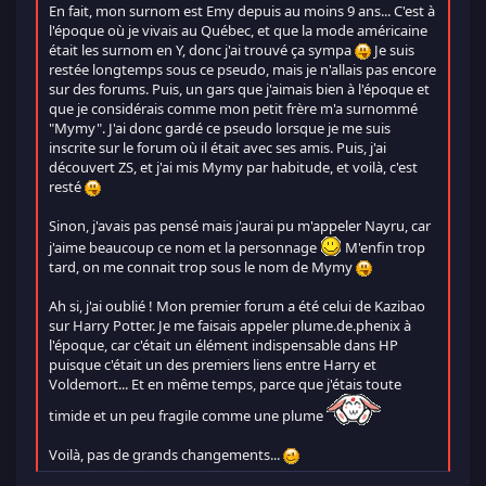
En fait, mon surnom est Emy depuis au moins 9 ans... C'est à
l'époque où je vivais au Québec, et que la mode américaine
était les surnom en Y, donc j'ai trouvé ça sympa
Je suis
restée longtemps sous ce pseudo, mais je n'allais pas encore
sur des forums. Puis, un gars que j'aimais bien à l'époque et
que je considérais comme mon petit frère m'a surnommé
"Mymy". J'ai donc gardé ce pseudo lorsque je me suis
inscrite sur le forum où il était avec ses amis. Puis, j'ai
découvert ZS, et j'ai mis Mymy par habitude, et voilà, c'est
resté
Sinon, j'avais pas pensé mais j'aurai pu m'appeler Nayru, car
j'aime beaucoup ce nom et la personnage
M'enfin trop
tard, on me connait trop sous le nom de Mymy
Ah si, j'ai oublié ! Mon premier forum a été celui de Kazibao
sur Harry Potter. Je me faisais appeler plume.de.phenix à
l'époque, car c'était un élément indispensable dans HP
puisque c'était un des premiers liens entre Harry et
Voldemort... Et en même temps, parce que j'étais toute
timide et un peu fragile comme une plume
Voilà, pas de grands changements...