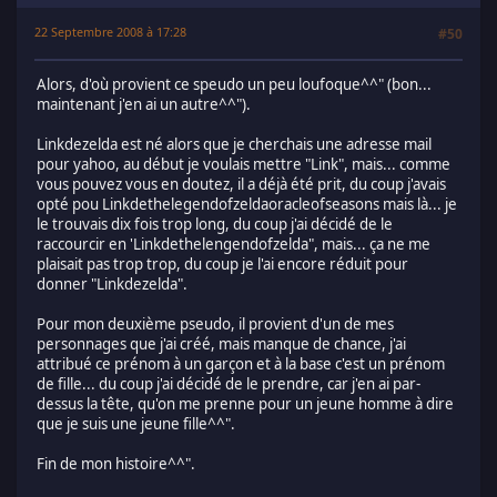
22 Septembre 2008 à 17:28
#50
Alors, d'où provient ce speudo un peu loufoque^^" (bon...
maintenant j'en ai un autre^^").
Linkdezelda est né alors que je cherchais une adresse mail
pour yahoo, au début je voulais mettre "Link", mais... comme
vous pouvez vous en doutez, il a déjà été prit, du coup j'avais
opté pou Linkdethelegendofzeldaoracleofseasons mais là... je
le trouvais dix fois trop long, du coup j'ai décidé de le
raccourcir en 'Linkdethelengendofzelda", mais... ça ne me
plaisait pas trop trop, du coup je l'ai encore réduit pour
donner "Linkdezelda".
Pour mon deuxième pseudo, il provient d'un de mes
personnages que j'ai créé, mais manque de chance, j'ai
attribué ce prénom à un garçon et à la base c'est un prénom
de fille... du coup j'ai décidé de le prendre, car j'en ai par-
dessus la tête, qu'on me prenne pour un jeune homme à dire
que je suis une jeune fille^^".
Fin de mon histoire^^".