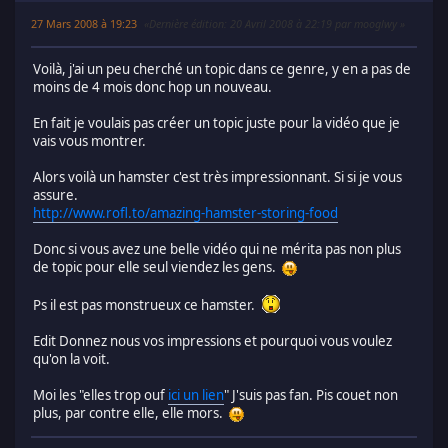
27 Mars 2008 à 19:23
Dernière édition
: 20 Avril 2008 à 22:19 par mooglwy
Voilà, j'ai un peu cherché un topic dans ce genre, y en a pas de
moins de 4 mois donc hop un nouveau.
En fait je voulais pas créer un topic juste pour la vidéo que je
vais vous montrer.
Alors voilà un hamster c'est très impressionnant. Si si je vous
assure.
http://www.rofl.to/amazing-hamster-storing-food
Donc si vous avez une belle vidéo qui ne mérita pas non plus
de topic pour elle seul viendez les gens.
Ps il est pas monstrueux ce hamster.
Edit Donnez nous vos impressions et pourquoi vous voulez
qu'on la voit.
Moi les "elles trop ouf
ici un lien
" J'suis pas fan. Pis couet non
plus, par contre elle, elle mors.