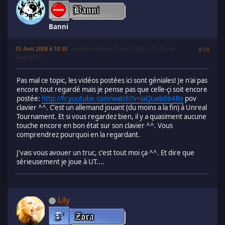
Banni
05 Avril 2008 à 10:30
Dernière édition
: 05 Avril 2008 à 10:35 par
#34
Tanguy701
Pas mal ce topic, les vidéos postées ici sont géniales! Je n'ai pas
encore tout regardé mais je pense pas que celle-çi soit encore
postée:
http://fr.youtube.com/watch?v=laQLwb6b4Ro
pov
clavier ^^. C'est un allemand jouant (du moins a la fin) à Unreal
Tournament. Et si vous regardez bien, il y a quasiment aucune
touche encore en bon état sur son clavier ^^. Vous
comprendrez pourquoi en la regardant.
J'vais vous avouer un truc, c'est tout moi ça ^^. Et dire que
sérieusement je joue à UT....
Lily