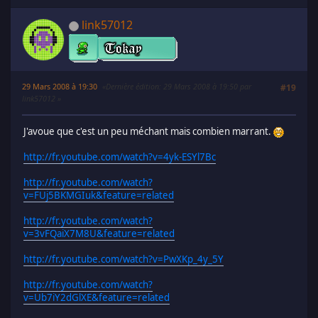
link57012
29 Mars 2008 à 19:30
Dernière édition
: 29 Mars 2008 à 19:50 par
#19
link57012
J'avoue que c'est un peu méchant mais combien marrant.
http://fr.youtube.com/watch?v=4yk-ESYl7Bc
http://fr.youtube.com/watch?
v=FUj5BKMGIuk&feature=related
http://fr.youtube.com/watch?
v=3vFQaiX7M8U&feature=related
http://fr.youtube.com/watch?v=PwXKp_4y_5Y
http://fr.youtube.com/watch?
v=Ub7iY2dGlXE&feature=related