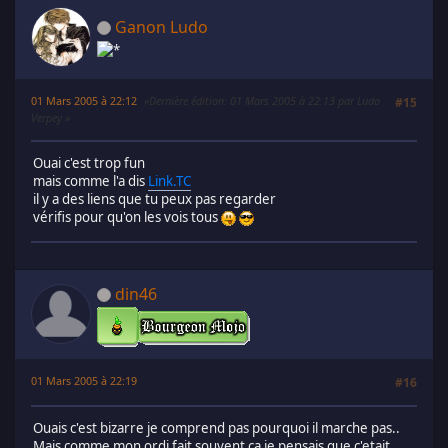
Ganon Ludo
01 Mars 2005 à 22:12
Dernière édition
: 01 Mars 2005 à 22:13 par Ludo
#15
Verpey
Ouai c'est trop fun
mais comme l'a dis
Link.TC
il y a des liens que tu peux pas regarder
vérifis pour qu'on les vois tous
din46
01 Mars 2005 à 22:19
#16
Ouais c'est bizarre je comprend pas pourquoi il marche pas..
Mais comme mon ordi fait souvent ça je pensais que c'etait