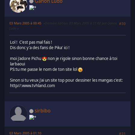
Ganon Ludo
03 Mars 2005 à 00:45
Dernière édition
: 03 Mars 2005 à 11:02 par Ganon
#30
Ludo
Lol ! C'est pas mal fais !
Dis donc y'a des fans de Pika' ici !
moi j'adore Pichu
non je rigole sinon bonne chance à toi
larbaoui
PS:tu me passe le nom de ton site lol
Sinon si tu veux j'ai un site top pour dessiner les mangas c'est:
http//:www.tvhland.com
sirbibo
03 Mars 2005 à 01:10
#31