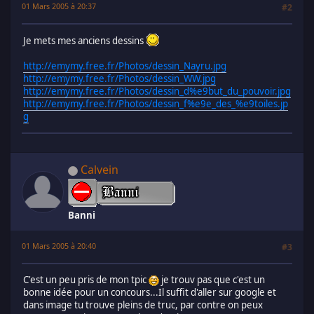
01 Mars 2005 à 20:37
#2
Je mets mes anciens dessins
http://emymy.free.fr/Photos/dessin_Nayru.jpg
http://emymy.free.fr/Photos/dessin_WW.jpg
http://emymy.free.fr/Photos/dessin_d%e9but_du_pouvoir.jpg
http://emymy.free.fr/Photos/dessin_f%e9e_des_%e9toiles.jp
g
Calvein
Banni
01 Mars 2005 à 20:40
#3
C'est un peu pris de mon tpic
je trouv pas que c'est un
bonne idée pour un concours...Il suffit d'aller sur google et
dans image tu trouve pleins de truc, par contre on peux