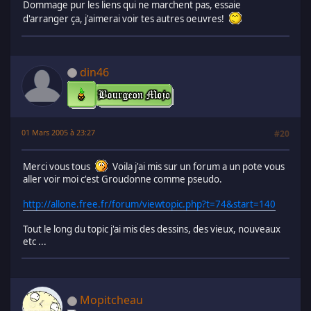
Dommage pur les liens qui ne marchent pas, essaie
d'arranger ça, j'aimerai voir tes autres oeuvres!
din46
01 Mars 2005 à 23:27
#20
Merci vous tous
Voila j'ai mis sur un forum a un pote vous
aller voir moi c'est Groudonne comme pseudo.
http://allone.free.fr/forum/viewtopic.php?t=74&start=140
Tout le long du topic j'ai mis des dessins, des vieux, nouveaux
etc ...
Mopitcheau