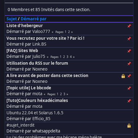
0 Membres et 85 Invités dans cette section.
Sujet
/
Démarré par
Liste d'hebergeur
Démarré par
Valoo777
1
2
Pages
Vous recrutez pour votre site ? Par ici !
Démarré par
Link.BS
[FAQ] Sites Web
Démarré par
Julio75
1
2
3
4
Pages
Utilisation du RSS sur le forum
Démarré par Noxneo
A lire avant de poster dans cette section
Démarré par Noxneo
[Topic utile] Le bbcode
Démarré par
mota
1
2
3
Pages
[Tuto]Couleurs héxadécimales
Démarré par
mota
Ubuntu 22.04 et Solarus 1.6.5
Démarré par
Efficio_85
#sujet_interdit
Démarré par whatsappdelta
Lu j'ai des problèmes avec ma bécane méga balèze.