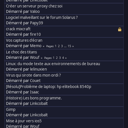
Démarré par
Linkcobalt
Créer un serveur proxy chez soi
Démarré par
Valoo
Logiciel malveillant sur le forum Solarus ?
Démarré par
Papy39
crack mixcraft
Démarré par
fire10
Vos captures d'écran
Démarré par
Memo
1
2
3
...
15
Pages
Le choc des titans
Démarré par
Wouf
1
2
3
4
Pages
Linux: du mode texte aux environnements de bureau
Démarré par
lelinuxien
Virus qui sirote dans mon ordi ?
Démarré par
Couet
[Résolu]Problème de laptop: hp elitebook 8540p
Démarré par
Isaac
(Histoire) Les bons programme.
Démarré par
Linkcobalt
Gimp
Démarré par
Linkcobalt
Mise à jour vers ios5
Démarré par
Wouf