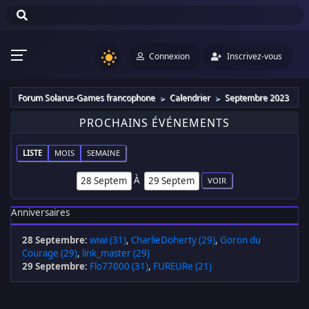
Connexion
Inscrivez-vous
Forum Solarus-Games francophone
Calendrier
Septembre 2023
►
►
PROCHAINS ÉVÉNEMENTS
LISTE
MOIS
SEMAINE
À
Anniversaires
28 Septembre
:
wiwi (31)
,
CharlieDoherty (29)
,
Goron du
Courage (29)
,
link_master (29)
29 Septembre
:
Flo77000 (31)
,
FUREURe (21)