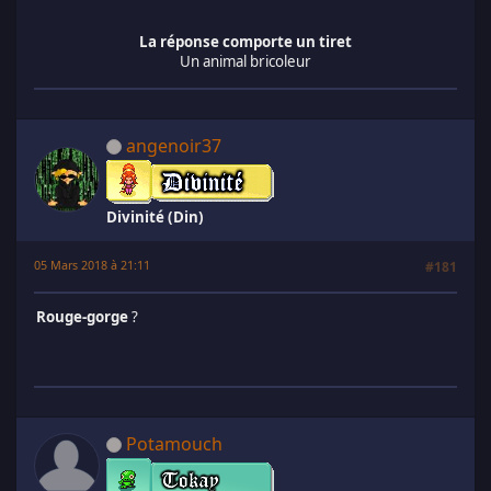
La réponse comporte un tiret
Un animal bricoleur
angenoir37
Divinité (Din)
05 Mars 2018 à 21:11
#181
Rouge-gorge
?
Potamouch