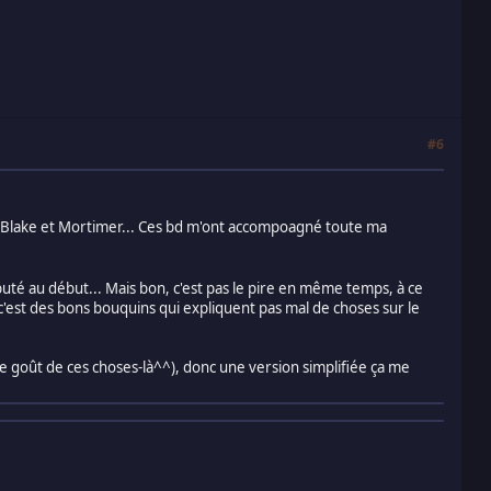
#6
de Blake et Mortimer... Ces bd m'ont accompoagné toute ma
rebuté au début... Mais bon, c'est pas le pire en même temps, à ce
s c'est des bons bouquins qui expliquent pas mal de choses sur le
 le goût de ces choses-là^^), donc une version simplifiée ça me