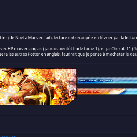
tter (de Noël à Mars en fait), lecture entrecoupée en février par la lecture
ec HP mais en anglais (j'aurais bientôt fini le tome 1), et j'ai Cherub 1
a sera les autres Potter en anglais, faudrait que je pense à m'acheter le de
2011 à 13:49