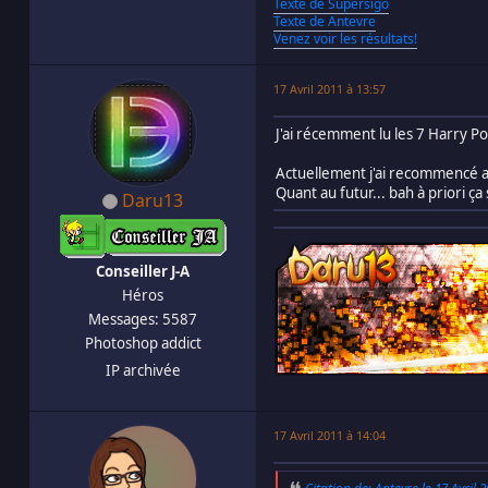
Texte de Supersigo
Texte de Antevre
Venez voir les résultats!
17 Avril 2011 à 13:57
J'ai récemment lu les 7 Harry Po
Actuellement j'ai recommencé av
Quant au futur... bah à priori ç
Daru13
Conseiller J-A
Héros
Messages: 5587
Photoshop addict
IP archivée
17 Avril 2011 à 14:04
Citation de: Antevre le 17 Avril 