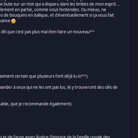
e bute sur un mot qui a disparu dans les limbes de mon esprit...
ulement en partie, comme vous l'entendez. Ou mieux, ne
es de bouquins en italique, et d'éventuellement si ça vous fait
avance
is dit que c'est pas plus mal d'en faire un nouveau^^
iment certain que plusieurs l'ont déjà lu ici^^)
der à ceux qui ne les ont pas lus, ils y trouveront des clés de
gréable, que je recommande également)
 et de façon assez légère l'histoire de la famille royale des