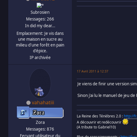
Subrosien
Messages: 266
In did my dear...
Emplacement: Je vis dans
une maison en sucre au
milieu d'une forêt en pain
d'épice.
IP archivée
17 Avril 2011 à 12:37
Je viens de finir une version si
Sinon j'ai lu le manuel de jeu de
vahahatiii
La Reine des Ténèbres 2.0 :
http://
Zora
A découvrir et redécouvrir
(A tribute to Gabriel10)
Messages: 876
Fervant utilisateur du
Plus de renseignements :
http://fo