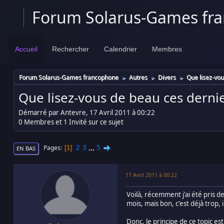
Forum Solarus-Games fr
Accueil
Rechercher
Calendrier
Membres
Forum Solarus-Games francophone
Autres
Divers
Que lisez-vo
►
►
►
Que lisez-vous de beau ces derni
Démarré par Antevre, 17 Avril 2011 à 00:22
0 Membres et 1 Invité sur ce sujet
2
3
...
5
Pages
1
EN BAS
17 Avril 2011 à 00:22
Voilà, récemment j'ai été pris de
mois, mais bon, c'est déjà trop,
Donc, le principe de ce topic es