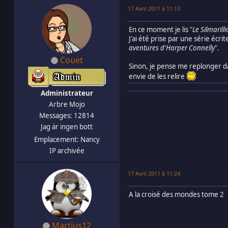
17 Avril 2011 à 11:13
En ce moment je lis "
Le Silmarill
J'ai été prise par une série écrit
aventures d'Harper Connelly
".
Couet
Sinon, je pense me replonger dan
envie de les relire
Administrateur
Arbre Mojo
Messages: 12814
Jag är ingen bott
Emplacement: Nancy
IP archivée
17 Avril 2011 à 11:24
A la croisé des mondes tome 2
Martius12