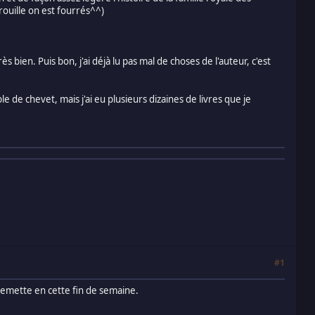
rouille on est fourrés^^)
ès bien. Puis bon, j'ai déjà lu pas mal de choses de l'auteur, c'est
le de chevet, mais j'ai eu plusieurs dizaines de livres que je
#1
'y remette en cette fin de semaine.