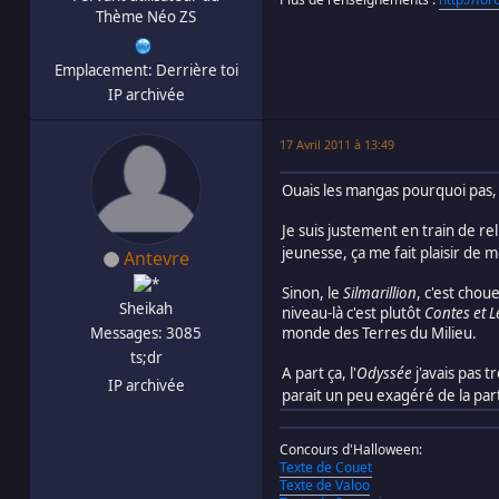
Thème Néo ZS
Emplacement: Derrière toi
IP archivée
17 Avril 2011 à 13:49
Ouais les mangas pourquoi pas, d
Je suis justement en train de re
jeunesse, ça me fait plaisir de
Antevre
Sinon, le
Silmarillion
, c'est chou
Sheikah
niveau-là c'est plutôt
Contes et 
Messages: 3085
monde des Terres du Milieu.
ts;dr
A part ça, l'
Odyssée
j'avais pas tr
IP archivée
parait un peu exagéré de la par
Concours d'Halloween:
Texte de Couet
Texte de Valoo