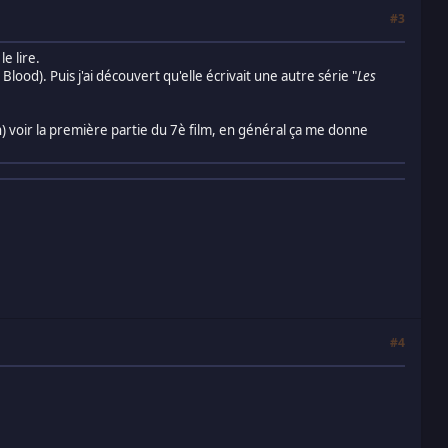
#3
le lire.
e Blood). Puis j'ai découvert qu'elle écrivait une autre série "
Les
n) voir la première partie du 7è film, en général ça me donne
#4