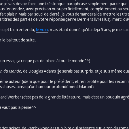
ue je vais devoir faire une très longue paraphrase simplement parce que j
s l'entendez, avec précision ou superficiellement, complètement ou se
ait plaisir. Mais par souci de clarté, je vous demanderai de mettre les titr
es titres des parties de votre réponse(genre
Derniers livres lus
), merci d'
ce sujet bien entendu,
le voici
, mais étant donné qu'il a déjà 5 ans, je me su
 le bal tout de suite.
'un essai, ça risque pas de plaire à tout le monde^^)
Fin du Monde
, de Douglas Adams (je serais pas surpris, et je suis même quas
ême auteur (idem que pour le précédent, et j'en profite pour les recomman
s choses, ainsi qu'un humour profondément hilarant)
nard Werber (c'est pas de la grande littérature, mais c'est un bouquin a
ça vaut pas la peine^^
s des Belges
, de Patrick Roegiers (un livre qui présente sur le ton du roman