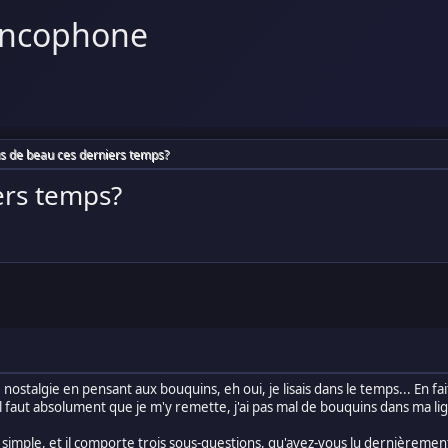
ancophone
us de beau ces derniers temps?
ers temps?
 nostalgie en pensant aux bouquins, eh oui, je lisais dans le temps... En fait
 il faut absolument que je m'y remette, j'ai pas mal de bouquins dans ma li
t simple, et il comporte trois sous-questions, qu'avez-vous lu dernièreme