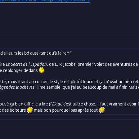
'ailleurs les bd aussi tant qu'à faire^^
lire
Le Secret de l'Espadon
, de E. P. Jacobs, premier volet des aventures 
 me replonger dedans
ette, mais il faut accrocher, le style est plutôt lourd et ça m'avait un peu 
Légendes Inachevés
, il me semble, que j'ai eu beaucoup de mal à finir. Mai
ouvé ça bien difficile à lire (l'
Iliade
c'est autre chose, il faut vraiment avoir
t des éditeurs
mais bon pourquoi pas après tout