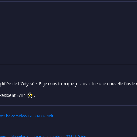
mplifiée de L'Odyssée. Et je crois bien que je vais relire une nouvelle fois
 Resident Evil 4
.
fr.scribd.com/doc/128034226/Rdt
rums.zelda-solarus.com/index.php/topic,22646.0.html