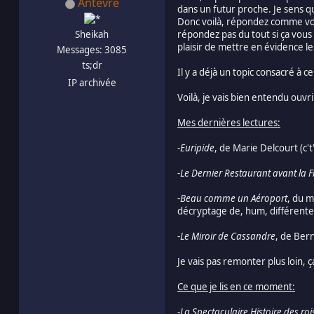
Antevre
dans un futur proche. Je sens q
Donc voilà, répondez comme vou
Sheikah
répondez pas du tout si ça vous f
plaisir de mettre en évidence l
Messages: 3085
ts;dr
Il y a déjà un topic consacré à 
IP archivée
Voilà, je vais bien entendu ouvrir
Mes dernières lectures:
-
Euripide
, de Marie Delcourt (c't
-
Le Dernier Restaurant avant la 
-
Beau comme un Aéroport
, du m
décryptage de, hum, différente
-
Le Miroir de Cassandre
, de Ber
Je vais pas remonter plus loin, 
Ce que je lis en ce moment:
-
La Spectaculaire Histoire des roi