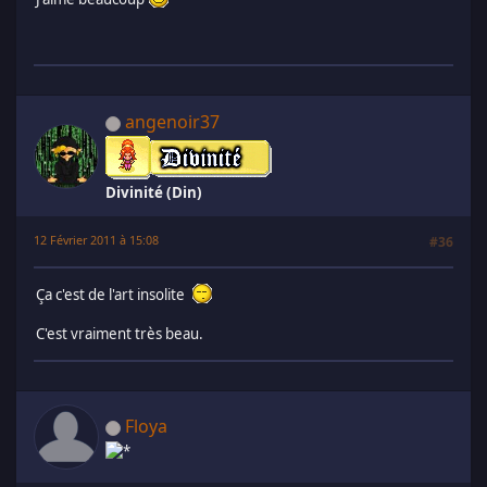
angenoir37
Divinité (Din)
12 Février 2011 à 15:08
#36
Ça c'est de l'art insolite
C'est vraiment très beau.
Floya