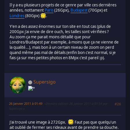
Il y a eu plusieurs projets de ce genre par ville ces dernières
années, nottament
Paris
(26Gpx),
Budapest
(70Gpx) et
Londres
(80Gpx)
.
Y'en a des assez énormes sur ton site en tout cas (plus de
200Gpx j'ai envie de dire ouch, les tailles sont vérifiées ?
Au zoom ça me parait moins détaillé que pour
Londres/Budapest par exemple, à moins que ça ne vienne de
la qualité...), mais bon à un certain niveau de zoom on perd
quand même pas mal de détails (enfin bon c'est normal, si je
fais ça sur mes petites photos en 8Mpx c'est pareil :p).
Supersigo
26 Janvier 2011 à 01:49
Dernière édition
: 26 Janvier 2011 à 01:54 par
#26
Supersigo
J'ai trouvé une image à 272Gpx.
Faut pas que quelqu'un
ait oublié de fermer ses rideaux avant de prendre sa douche.