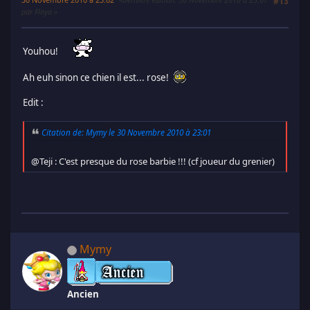
#13
par Floya
Youhou!
Ah euh sinon ce chien il est... rose!
Edit :
Citation de: Mymy le 30 Novembre 2010 à 23:01
@Teji : C'est presque du rose barbie !!! (cf joueur du grenier)
Mymy
Ancien