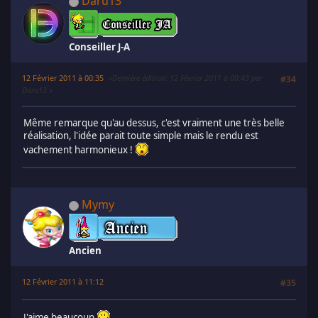
Daru13
Conseiller J-A
12 Février 2011 à 00:35
Dernière édition
: 12 Février 2011 à 00:43 par
#34
Daru13
Même remarque qu'au dessus, c'est vraiment une très belle
réalisation, l'idée parait toute simple mais le rendu est
vachement harmonieux !
Mymy
Ancien
12 Février 2011 à 11:12
#35
J'aime beaucoup