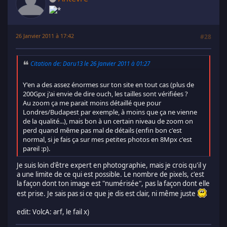
26 Janvier 2011 à 17:42
#28
Citation de: Daru13 le 26 Janvier 2011 à 01:27
Y'en a des assez énormes sur ton site en tout cas (plus de
200Gpx j'ai envie de dire ouch, les tailles sont vérifiées ?
Au zoom ça me parait moins détaillé que pour
Londres/Budapest par exemple, à moins que ça ne vienne
de la qualité...), mais bon à un certain niveau de zoom on
perd quand même pas mal de détails (enfin bon c'est
normal, si je fais ça sur mes petites photos en 8Mpx c'est
pareil :p).
Je suis loin d'être expert en photographie, mais je crois qu'il y
a une limite de ce qui est possible. Le nombre de pixels, c'est
la façon dont ton image est "numérisée", pas la façon dont elle
est prise. Je sais pas si ce que je dis est clair, ni même juste
edit: VolcA: arf, le fail x)