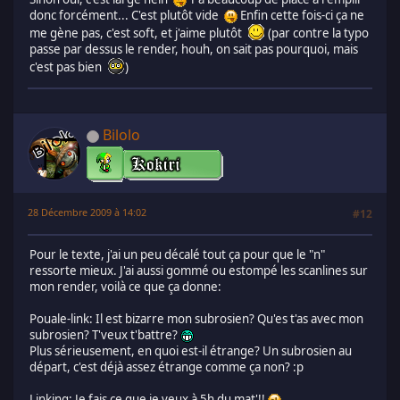
donc forcément... C'est plutôt vide
Enfin cette fois-ci ça ne
me gène pas, c'est soft, et j'aime plutôt
(par contre la typo
passe par dessus le render, houh, on sait pas pourquoi, mais
c'est pas bien
)
Bilolo
28 Décembre 2009 à 14:02
#12
Pour le texte, j'ai un peu décalé tout ça pour que le "n"
ressorte mieux. J'ai aussi gommé ou estompé les scanlines sur
mon render, voilà ce que ça donne:
Pouale-link: Il est bizarre mon subrosien? Qu'es t'as avec mon
subrosien? T'veux t'battre?
Plus sérieusement, en quoi est-il étrange? Un subrosien au
départ, c'est déjà assez étrange comme ça non? :p
Linking: Je fais ce que je veux à 5h du mat'!!