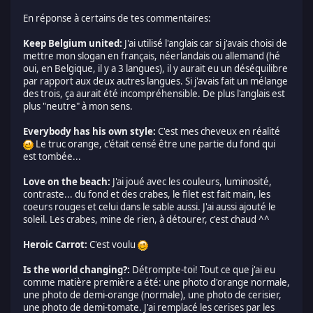
En réponse à certains de tes commentaires:
Keep Belgium united:
J'ai utilisé l'anglais car si j'avais choisi de
mettre mon slogan en français, néerlandais ou allemand (hé
oui, en Belgique, il y a 3 langues), il y aurait eu un déséquilibre
par rapport aux deux autres langues. Si j'avais fait un mélange
des trois, ça aurait été incompréhensible. De plus l'anglais est
plus "neutre" à mon sens.
Everybody has his own style:
C'est mes cheveux en réalité
Le truc orange, c'était censé être une partie du fond qui
est tombée...
Love on the beach:
J'ai joué avec les couleurs, luminosité,
contraste... du fond et des crabes, le filet est fait main, les
coeurs rouges et celui dans le sable aussi. J'ai aussi ajouté le
soleil. Les crabes, mine de rien, à détourer, c'est chaud ^^
Heroic Carrot:
C'est voulu
Is the world changing?:
Détrompte-toi! Tout ce que j'ai eu
comme matière première a été: une photo d'orange normale,
une photo de demi-orange (normale), une photo de cerisier,
une photo de demi-tomate. J'ai remplacé les cerises par les