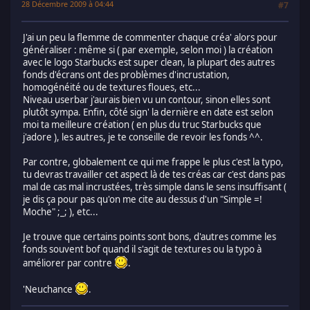
28 Décembre 2009 à 04:44
#7
J'ai un peu la flemme de commenter chaque créa' alors pour
généraliser : même si ( par exemple, selon moi ) la création
avec le logo Starbucks est super clean, la plupart des autres
fonds d'écrans ont des problèmes d'incrustation,
homogénéité ou de textures floues, etc...
Niveau userbar j'aurais bien vu un contour, sinon elles sont
plutôt sympa. Enfin, côté sign' la dernière en date est selon
moi ta meilleure création ( en plus du truc Starbucks que
j'adore ), les autres, je te conseille de revoir les fonds ^^.
Par contre, globalement ce qui me frappe le plus c'est la typo,
tu devras travailler cet aspect là de tes créas car c'est dans pas
mal de cas mal incrustées, très simple dans le sens insuffisant (
je dis ça pour pas qu'on me cite au dessus d'un "Simple =!
Moche" ;_; ), etc...
Je trouve que certains points sont bons, d'autres comme les
fonds souvent bof quand il s'agit de textures ou la typo à
améliorer par contre
.
'Neuchance
.