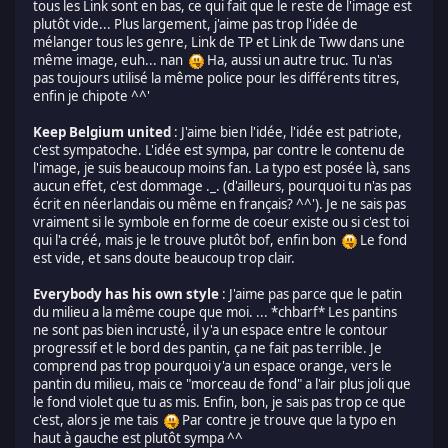
tous les Link sont en bas, ce qui fait que le reste de l'image est
plutôt vide... Plus largement, j'aime pas trop l'idée de
mélanger tous les genre, Link de TP et Link de Tww dans une
même image, euh... nan
Ha, aussi un autre truc. Tu n'as
pas toujours utilisé la même police pour les différents titres,
enfin je chipote ^^'
Keep Belgium united
: J'aime bien l'idée, l'idée est patriote,
c'est sympatoche. L'idée est sympa, par contre le contenu de
l'image, je suis beaucoup moins fan. La typo est posée là, sans
aucun effet, c'est dommage ._. (d'ailleurs, pourquoi tu n'as pas
écrit en néerlandais ou même en français? ^^'). Je ne sais pas
vraiment si le symbole en forme de coeur existe ou si c'est toi
qui l'a créé, mais je le trouve plutôt bof, enfin bon
Le fond
est vide, et sans doute beaucoup trop clair.
Everybody has his own style
: J'aime pas parce que le patin
du milieu a la même coupe que moi. ... *chbarf* Les pantins
ne sont pas bien incrusté, il y'a un espace entre le contour
progressif et le bord des pantin, ça ne fait pas terrible. Je
comprend pas trop pourquoi y'a un espace orange, vers le
pantin du milieu, mais ce "morceau de fond" a l'air plus joli que
le fond violet que tu as mis. Enfin, bon, je sais pas trop ce que
c'est, alors je me tais
Par contre je trouve que la typo en
haut à gauche est plutôt sympa ^^