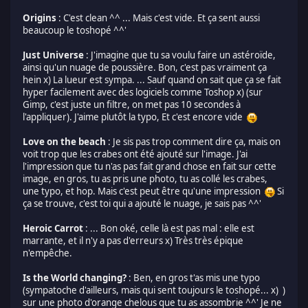
Origins
: C'est clean ^^ ... Mais c'est vide. Et ça sent aussi
beaucoup le toshopé ^^'
Just Universe
: J'imagine que tu sa voulu faire un astéroïde,
ainsi qu'un nuage de poussière. Bon, c'est pas vraiment ça
hein x) La lueur est sympa. ... Sauf quand on sait que ça se fait
hyper facilement avec des logiciels comme Toshop x) (sur
Gimp, c'est juste un filtre, on met pas 10 secondes à
l'appliquer). J'aime plutôt la typo, Et c'est encore vide
Love on the beach
: Je sis pas trop comment dire ça, mais on
voit trop que les crabes ont été ajouté sur l'image. J'ai
l'impression que tu n'as pas fait grand chose en fait sur cette
image, en gros, tu as pris une photo, tu as collé les crabes,
une typo, et hop. Mais c'est peut être qu'une impression
Si
ça se trouve, c'est toi qui a ajouté le nuage, je sais pas ^^'
Heroic Carrot
: ... Bon oké, celle là est pas mal : elle est
marrante, et il n'y a pas d'erreurs x) Très très épique
n'empêche.
Is the World changing?
: Ben, en gros t'as mis une typo
(sympatoche d'ailleurs, mais qui sent toujours le toshopé... x) )
sur une photo d'orange chelous que tu as assombrie ^^' Je ne