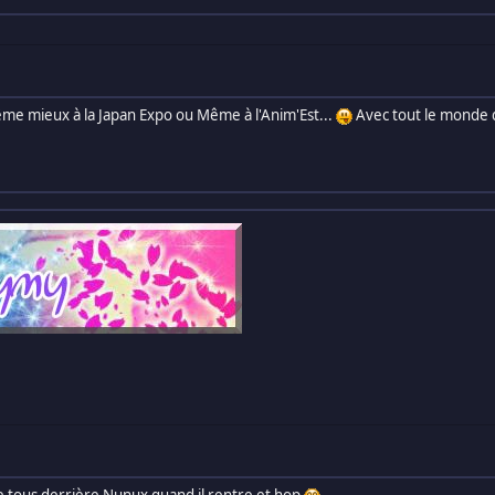
ême mieux à la Japan Expo ou Même à l'Anim'Est...
Avec tout le monde qu
e tous derrière Nunux quand il rentre et hop