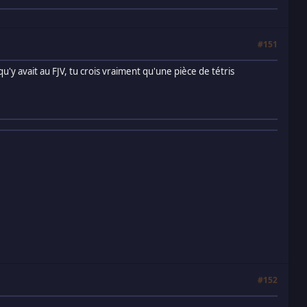
#151
'y avait au FJV, tu crois vraiment qu'une pièce de tétris
#152