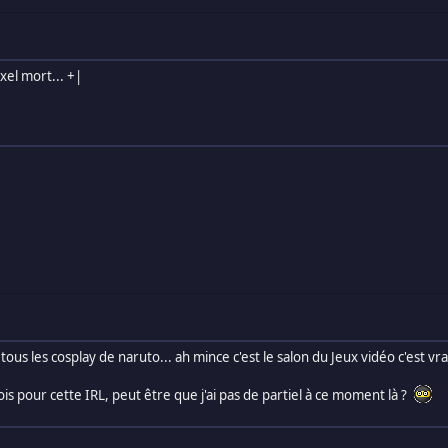
xel mort... +|
ous les cosplay de naruto... ah mince c'est le salon du Jeux vidéo c'est vr
vois pour cette IRL, peut être que j'ai pas de partiel à ce moment là ?