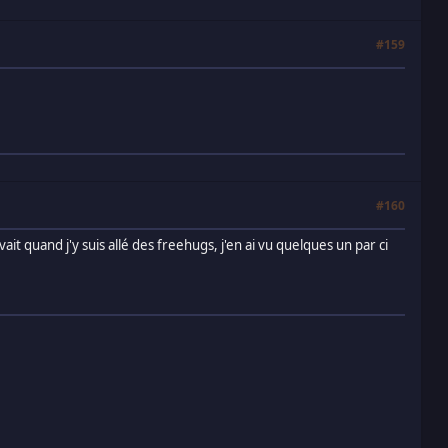
#159
#160
it quand j'y suis allé des freehugs, j'en ai vu quelques un par ci