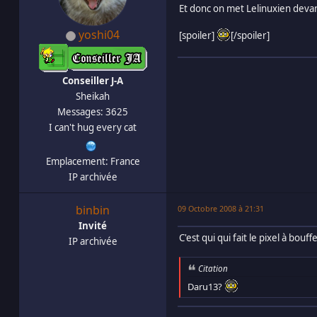
Et donc on met Lelinuxien devant
yoshi04
[spoiler]
[/spoiler]
Conseiller J-A
Sheikah
Messages: 3625
I can't hug every cat
Emplacement: France
IP archivée
binbin
09 Octobre 2008 à 21:31
Invité
C'est qui qui fait le pixel à bouff
IP archivée
Citation
Daru13?