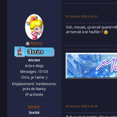
09 Octobre 2008 à 20:43
Euh, mouais, ça serait quand m
arriverait à se faufiler ?
Mymy
Ancien
Arbre Mojo
Messages: 10103
Chris, je t'aime :)
Emplacement: Vandoeuvre,
près de Nancy
IP archivée
binbin
09 Octobre 2008 à 20:48
Invité
Bah ouais incognito. On se cach