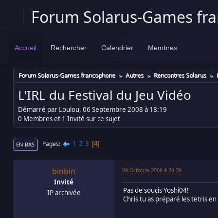
Forum Solarus-Games fr
Accueil
Rechercher
Calendrier
Membres
Forum Solarus-Games francophone
Autres
Rencontres Solarus
►
►
►
L'IRL du Festival du Jeu Vidéo
Démarré par Loulou, 06 Septembre 2008 à 18:19
0 Membres et 1 Invité sur ce sujet
1
2
3
Pages
4
EN BAS
binbin
09 Octobre 2008 à 20:39
Invité
Pas de soucis Yoshi04!
IP archivée
Chris tu as préparé les tetris e