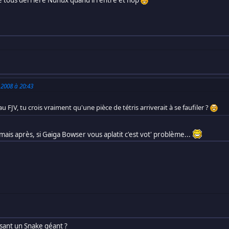
 2008 à 20:43
 FJV, tu crois vraiment qu'une pièce de tétris arriverait à se faufiler ?
 mais après, si G
a
iga Bowser vous aplatit c'est vot' problème...
isant un Snake géant ?