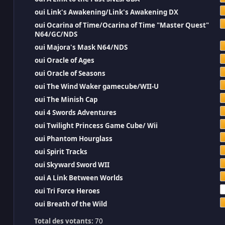
oui Link's Awakening/Link's Awakening DX
oui Ocarina of Time/Ocarina of Time "Master Quest"
N64/GC/NDS
oui Majora's Mask N64/NDS
oui Oracle of Ages
oui Oracle of Seasons
oui The Wind Waker gamecube/WII-U
oui The Minish Cap
oui 4 Swords Adventures
oui Twilight Princess Game Cube/ Wii
oui Phantom Hourglass
oui Spirit Tracks
oui Skyward Sword WII
oui A Link Between Worlds
oui Tri Force Heroes
oui Breath of the Wild
Total des votants:
70