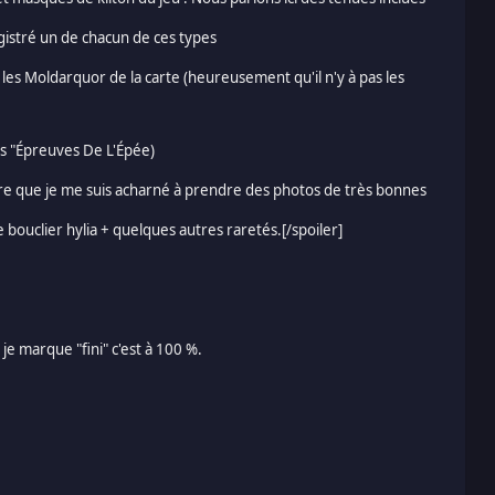
egistré un de chacun de ces types
ut les Moldarquor de la carte (heureusement qu'il n'y à pas les
es "Épreuves De L'Épée)
re que je me suis acharné à prendre des photos de très bonnes
ouclier hylia + quelques autres raretés.[/spoiler]
je marque "fini" c'est à 100 %.