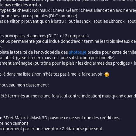
te pas celle des Amibo.
s types de cheval : Normaux ; Cheval Géant ; Cheval Blanc et en avoir enr
ets pour chevaux disponibles (DLC comprise)
s de Kilton prouvant qu'on à battu : Tout les Inox ; Tout les Lithorok ; To
es principales et annexes (DLC 1 et 2 comprises)
ce 60 permanente (ce qui inclue donc d'avoir terminé les trois niveaux d
s.
plété la totalité de l'encyclopédie des
photos.Je
précise pour cette derniè
e objet (ça sert à rien mais c'est une satisfaction personnelle)
nt aménagée (ou trône pour le plaisir les cinq armes des prodiges + le b
ublié dans ma liste sinon n'hésitez pas à me le faire savoir
 nouveau mon classement :
t été terminés au moins une fois(sauf contre-indication) mais quand quand 
ime 3D et Majora's Mask 3D puisque ce ne sont que des rééditions.
me non cannons
à proprement parler une aventure Zelda qui se joue seul.