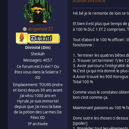
29 Janvier 2018 à 00:36
Hé bé je le remonte de loin ce t
Et bien il est plus que temps de
angenoir37
à 100 % DLC 1 ET 2 comprises. T
Tout d'abord le 100 % officiel : 
fonctionne :
Divinité (Din)
Sheikah
1. Terminer les quatres bêtes d
Messages: 4057
2. Trouver (et terminer ?) les 
3. Avoir parcouru l'intégralité d
Ce forum est il réel ? Ou
%.C'est ça qui m'a donné le plus 
êtes vous dans la Solatrix ?
4.Avoir trouvé les 900 Korogus
XD
Total 100 %
Emplacement: TOURS (indre
et loire) depuis 39 ans avant
Comme vous le constatez obteni
j'ai vécu 1000 ans en
bon c'est comme ça.
Hyrule.Je suis immortel
depuis que j'ai revu la base
Maintenant passons au 100 % faç
de la potion des Larmes De
Fées XD
Donc outre les choses ci dessus 
[spoiler]
IP archivée
1. Posséder tout les vêtements (