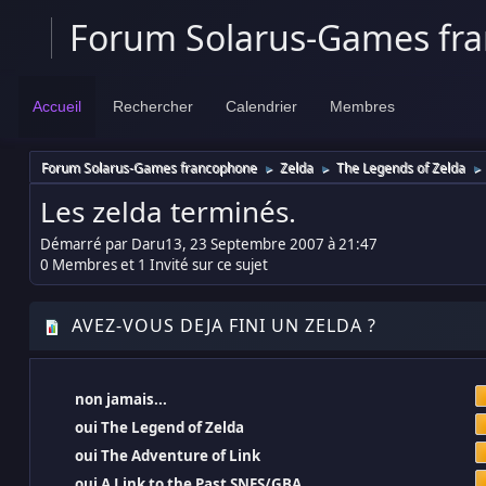
Forum Solarus-Games fr
Accueil
Rechercher
Calendrier
Membres
Forum Solarus-Games francophone
Zelda
The Legends of Zelda
►
►
►
Les zelda terminés.
Démarré par Daru13, 23 Septembre 2007 à 21:47
0 Membres et 1 Invité sur ce sujet
AVEZ-VOUS DEJA FINI UN ZELDA ?
non jamais...
oui The Legend of Zelda
oui The Adventure of Link
oui A Link to the Past SNES/GBA