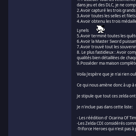
dans jeu et des DLC, je ne comp
2.Avoir capturé les trois grand
3.Avoir toutes les selles et fil
4.Avoir obtenu les trois médaille
Lynels
5.Avoir terminé toutes les quêt
6.Avoir la Master Sword puissan
7.Avoir trouvé tout les souvenir
8. Le plus fastidieux : Avoir com
qualités bien détaillées de chaqu
9.Posséder ma maison complèteme
Voila j'espère que je n'ai rien o
Ce qui nous amène donc à up à
Je stipule que tout ces zelda on
Je n'inclue pas dans cette liste:
- Les réédition d' Ocarina Of T
-Les Zelda CDI considérés com
-Triforce Heroes qui n'est pas 