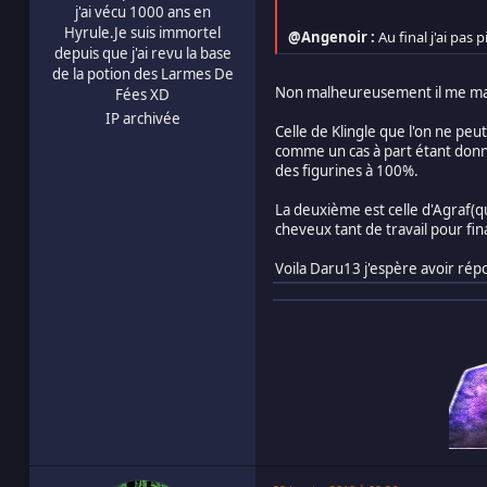
j'ai vécu 1000 ans en
Hyrule.Je suis immortel
@Angenoir :
Au final j'ai pas 
depuis que j'ai revu la base
de la potion des Larmes De
Non malheureusement il me ma
Fées XD
IP archivée
Celle de Klingle que l'on ne pe
comme un cas à part étant donné
des figurines à 100%.
La deuxième est celle d'Agraf(q
cheveux tant de travail pour fin
Voila Daru13 j'espère avoir rép