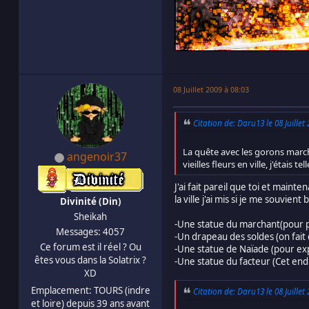
08 Juillet 2009 à 08:03
Citation de: Daru13 le 08 Juillet
La quête avec les gorons marcha
angenoir37
vieilles fleurs en ville, j'étais t
J'ai fait pareil que toi et mai
la ville j'ai mis si je me souvient 
Divinité (Din)
Sheikah
-Une statue du marchant(pour pr
Messages: 4057
-Un drapeau des soldes (on fait 
Ce forum est il réel ? Ou
-Une statue de Naïade (pour expr
êtes vous dans la Solatrix ?
-Une statue du facteur (Cet endr
XD
Emplacement: TOURS (indre
Citation de: Daru13 le 08 Juillet
et loire) depuis 39 ans avant