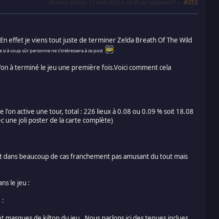
#252
Dernière édition
: 13 Avril 2022 à 15:48 par angenoir37
e.En effet je viens tout juste de terminer Zelda Breath Of The Wild
si à coup sûr personne ne s'intéressera à ce post
e l'on à terminé le jeu une première fois.Voici comment cela
 l'on active une tour, total : 226 lieux à 0.08 ou 0.09 % soit 18.08
ec une joli poster de la carte complète)
 et dans beaucoup de cas franchement pas amusant du tout mais
s le jeu :
 :
et masques de kilton du jeu . Nous parlons ici des tenues inclues