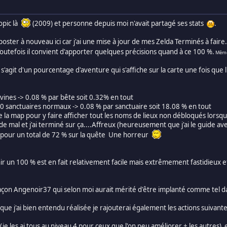
opic là
(2009) et personne depuis moi n'avait partagé ses stats
.
 poster à nouveau ici car j'ai une mise à jour de mes Zelda Terminés à fair
outefois il convient d'apporter quelques précisions quand à ce 100 %.
Même 
Il s'agit d'un pourcentage d'aventure qui s'affiche sur la carte une fois qu
ivines -> 0.08 % par bête soit 0.32% en tout
120 sanctuaires normaux -> 0.08 % par sanctuaire soit 18.08 % en tout
e la map pour y faire afficher tout les noms de lieux non débloqués lorsque
de mal et j'ai terminé sur ça....Affreux (heureusement que j'ai le guide av
 pour un total de 72 % sur la quête Une horreur
r un 100 % est en fait relativement facile mais extrêmement fastidieux
on Angenoir37 qui selon moi aurait mérité d'être implanté comme tel dan
que j'ai bien entendu réalisée je rajouterai également les actions suivante
je les ai tous au niveau 4 pour ceux que l'on peu améliorer + les autres) 