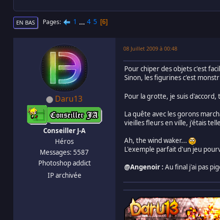
1
...
4
5
Pages
6
EN BAS
08 Juillet 2009 à 00:48
Pour chiper des objets c'est faci
Sinon, les figurines c'est monstru
Pour la grotte, je suis d'accord
Daru13
La quête avec les gorons marchan
vieilles fleurs en ville, j'étais t
Conseiller J-A
Ah, the wind waker...
Héros
L'exemple parfait d'un jeu pou
Messages: 5587
Photoshop addict
@Angenoir :
Au final j'ai pas pi
IP archivée