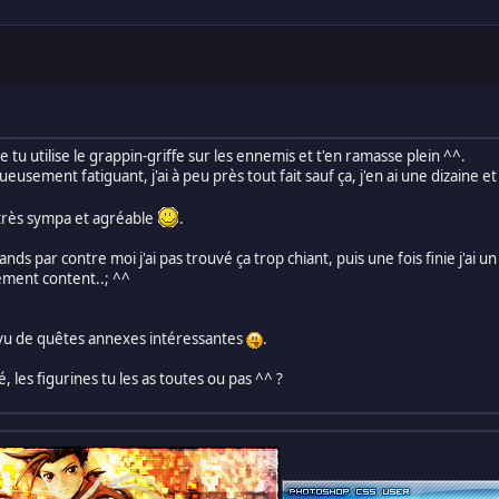
le tu utilise le grappin-griffe sur les ennemis et t'en ramasse plein ^^.
eusement fatiguant, j'ai à peu près tout fait sauf ça, j'en ai une dizaine et 
, très sympa et agréable
.
ds par contre moi j'ai pas trouvé ça trop chiant, puis une fois finie j'a
ellement content..; ^^
rvu de quêtes annexes intéressantes
.
gé, les figurines tu les as toutes ou pas ^^ ?