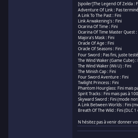
[spoiler]The Legend Of Zelda : F
Adventure Of Link : Pas termin
A Link To The Past : Fini
Link Arwakening's : Fini
Ocarina Of Time : Fini
Ocarina Of Time Master Quest : 
Majora's Mask : Fini
Oracle Of Age : Fini
Oracle Of Seasons : Fini
Four Sword : Pas fini, juste tes
The Wind Waker (Game Cube) : Fi
The Wind Waker (Wii U) : Fini
The Minish Cap : Fini
Four Sword Aventure : Fini
Twilight Princess : Fini
Phantom Hourglass: Fini mais pas
Spirit Tracks : Fini mais pas à 10
Skyward Sword : Fini (mode nor
A Link Between Worlds : Fini (mo
Breath Of The Wild : Fini (DLC 1 
N hésitez pas à venir donner vo