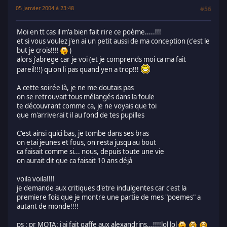
05 Janvier 2004 à 23:48
#56
Moi en tt cas il m'a bien fait rire ce poème.....!!!
et si vous voulez j'en ai un petit aussi de ma conception (c'est le
but je crois!!!!
)
alors j'abrege car je voi (et je comprends moi ca ma fait
pareil!!!) qu'on li pas quand yen a trop!!!
A cette soirée là, je ne me doutais pas
on se retrouvait tous mélangés dans la foule
te découvrant comme ca, je ne voyais que toi
que m'arriverai t il au fond de tes pupilles
C'est ainsi quici bas, je tombe dans ses bras
on etai jeunes et fous, on resta jusqu'au bout
ca faisait comme si... nous, depuis toute une vie
on aurait dit que ca faisait 10 ans déjà
voila voila!!!!
je demande aux critiques d'etre indulgentes car c'est la
premiere fois que je montre une partie de mes "poemes" a
autant de monde!!!!
ps : pr MOTA: j'ai fait gaffe aux alexandrins...!!!!lol lol