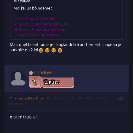
Citation
Moi j'ai un bô poeme :
Si un soir au crépuscule,
Tu te découvres quatre testicules,
Ne te prends pas pour Hercules,
C'est quelqu'un qui t'encule...
Mais quel talent l'amis je t'applaudi la franchement chapeau je
suis plié en 2 lol
shadow
11 Janvier 2004 à 21:37
Dernière édition
: 21 Juillet 2006 à 22:43 par
#72
shadow
moi en trois lol