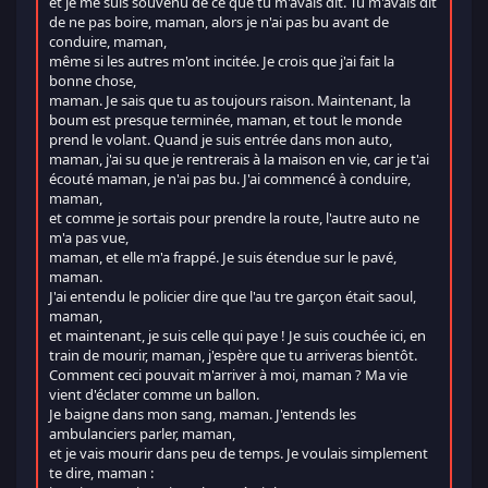
et je me suis souvenu de ce que tu m'avais dit. Tu m'avais dit
de ne pas boire, maman, alors je n'ai pas bu avant de
conduire, maman,
même si les autres m'ont incitée. Je crois que j'ai fait la
bonne chose,
maman. Je sais que tu as toujours raison. Maintenant, la
boum est presque terminée, maman, et tout le monde
prend le volant. Quand je suis entrée dans mon auto,
maman, j'ai su que je rentrerais à la maison en vie, car je t'ai
écouté maman, je n'ai pas bu. J'ai commencé à conduire,
maman,
et comme je sortais pour prendre la route, l'autre auto ne
m'a pas vue,
maman, et elle m'a frappé. Je suis étendue sur le pavé,
maman.
J'ai entendu le policier dire que l'au tre garçon était saoul,
maman,
et maintenant, je suis celle qui paye ! Je suis couchée ici, en
train de mourir, maman, j'espère que tu arriveras bientôt.
Comment ceci pouvait m'arriver à moi, maman ? Ma vie
vient d'éclater comme un ballon.
Je baigne dans mon sang, maman. J'entends les
ambulanciers parler, maman,
et je vais mourir dans peu de temps. Je voulais simplement
te dire, maman :