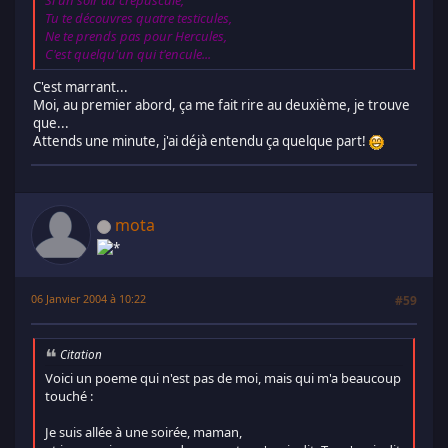
Si un soir au crépuscule,
Tu te découvres quatre testicules,
Ne te prends pas pour Hercules,
C'est quelqu'un qui t'encule...
C'est marrant...
Moi, au premier abord, ça me fait rire au deuxième, je trouve
que...
Attends une minute, j'ai déjà entendu ça quelque part!
mota
06 Janvier 2004 à 10:22
#59
Citation
Voici un poeme qui n'est pas de moi, mais qui m'a beaucoup
touché :
Je suis allée à une soirée, maman,