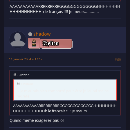
AAAAAAAAAAARRRRRRRRRGGGGGGGGGGGGGHHHHHHHH
HHHHHHHHHHHh le français !!!! Je meurs............
shadow
11 Janvier 2004 à 17:12
#69
Citation
Citation
Si je m'aurais bien comporté peut-être je l'aurai moins
regreté.
AAAAAAAAAAARRRRRRRRRGGGGGGGGGGGGGHHHHHHHH
HHHHHHHHHHHh le français !!!! Je meurs............
Quand meme exagerer pas lol