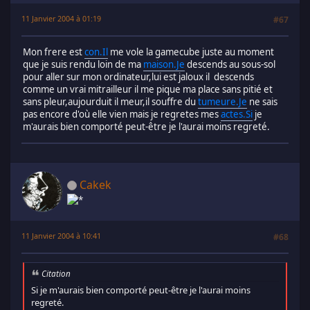
11 Janvier 2004 à 01:19
#67
Mon frere est
con.Il
me vole la gamecube juste au moment
que je suis rendu loin de ma
maison.Je
descends au sous-sol
pour aller sur mon ordinateur,lui est jaloux il descends
comme un vrai mitrailleur il me pique ma place sans pitié et
sans pleur,aujourduit il meur,il souffre du
tumeure.Je
ne sais
pas encore d'où elle vien mais je regretes mes
actes.Si
je
m'aurais bien comporté peut-être je l'aurai moins regreté.
Cakek
11 Janvier 2004 à 10:41
#68
Citation
Si je m'aurais bien comporté peut-être je l'aurai moins
regreté.