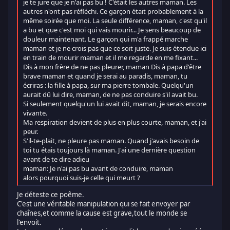
je te jure que je n'ai pas bu ! C'était les autres maman. Les
autres n'ont pas réfléchi. Ce garçon était probablement à la
même soirée que moi. La seule différence, maman, c'est qu'il
a bu et que c'est moi qui vais mourir... Je sens beaucoup de
douleur maintenant. Le garçon qui m'a frappé marche
maman et je ne crois pas que ce soit juste. Je suis étendue ici
en train de mourir maman et il me regarde en me fixant...
Dis à mon frère de ne pas pleurer, maman Dis à papa d'être
brave maman et quand je serai au paradis, maman, tu
écriras : la fille à papa, sur ma pierre tombale. Quelqu'un
aurait dû lui dire, maman, de ne pas conduire s'il avait bu.
Si seulement quelqu'un lui avait dit, maman, je serais encore
vivante.
Ma respiration devient de plus en plus courte, maman, et j'ai
peur.
S'il-te-plait, ne pleure pas maman. Quand j'avais besoin de
toi tu étais toujours là maman. J'ai une dernière question
avant de te dire adieu
maman: Je n'ai pas bu avant de conduire, maman
alors pourquoi suis-je celle qui meurt ?
Je déteste ce poême.
C'est une véritable manipulation qui se fait envoyer par
chaînes,et comme la cause est grave,tout le monde se
l'envoit.