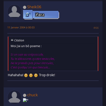
Sheik06
11 Janvier 2004 à 00:03
#66
Citation
Moi j'ai un bô poeme :
Si un soir au crépuscule,
Tu te découvres quatre testicules,
Ne te prends pas pour Hercules,
C'est quelqu'un qui t'encule...
Hahahaha!
Trop drole!
chuck