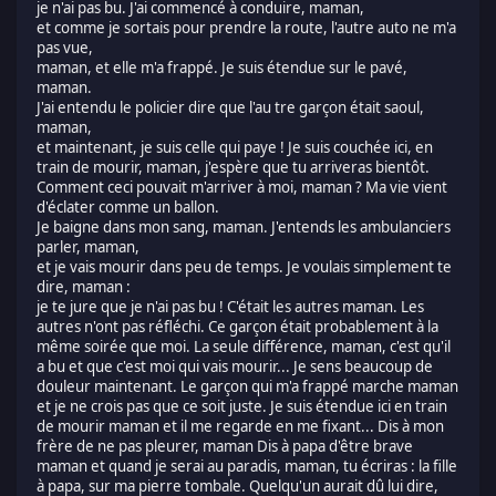
je n'ai pas bu. J'ai commencé à conduire, maman,
et comme je sortais pour prendre la route, l'autre auto ne m'a
pas vue,
maman, et elle m'a frappé. Je suis étendue sur le pavé,
maman.
J'ai entendu le policier dire que l'au tre garçon était saoul,
maman,
et maintenant, je suis celle qui paye ! Je suis couchée ici, en
train de mourir, maman, j'espère que tu arriveras bientôt.
Comment ceci pouvait m'arriver à moi, maman ? Ma vie vient
d'éclater comme un ballon.
Je baigne dans mon sang, maman. J'entends les ambulanciers
parler, maman,
et je vais mourir dans peu de temps. Je voulais simplement te
dire, maman :
je te jure que je n'ai pas bu ! C'était les autres maman. Les
autres n'ont pas réfléchi. Ce garçon était probablement à la
même soirée que moi. La seule différence, maman, c'est qu'il
a bu et que c'est moi qui vais mourir... Je sens beaucoup de
douleur maintenant. Le garçon qui m'a frappé marche maman
et je ne crois pas que ce soit juste. Je suis étendue ici en train
de mourir maman et il me regarde en me fixant... Dis à mon
frère de ne pas pleurer, maman Dis à papa d'être brave
maman et quand je serai au paradis, maman, tu écriras : la fille
à papa, sur ma pierre tombale. Quelqu'un aurait dû lui dire,