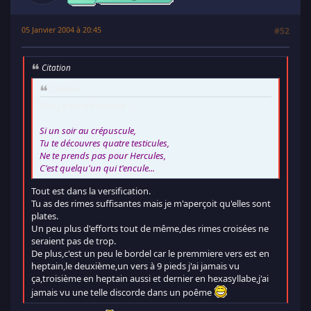
05 Janvier 2004 à 20:45
#52
Citation
Citation
Moi j'ai un bô poeme :
Si un soir au crépuscule,
Tu te découvres quatre testicules,
Ne te prends pas pour Hercules,
C'est quelqu'un qui t'encule...
Tout est dans la versification.
Tu as des rimes suffisantes mais je m'aperçoit qu'elles sont
plates.
Un peu plus d'efforts tout de même,des rimes croisées ne
seraient pas de trop.
De plus,c'est un peu le bordel car le premmiere vers est en
heptain,le deuxième,un vers à 9 pieds j'ai jamais vu
ça,troisième en heptain aussi et dernier en hexasyllabe,j'ai
jamais vu une telle discorde dans un poême