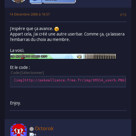
14 Décembre 2006 à 16:57
#76
J'espère que ça avance.
Appart cela, j'ai créé une autre userbar. Comme ça, ça laissera
l'embarras du choix au membre.
La voici.
Et le code :
Code
Sélectionner
[img]http://pokealliance.free.fr/img/SM314_userb.PNG[/img
Enjoy.
Octorok