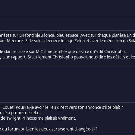
 planètes sur un fond bleu foncé, bleu espace. Avec sur chaque planète un 
ant Mercure. Et le soleil derrière le logo Zelda et avec le médaillon du Sol
le skin sera axé sur M'C il me semble que c'est ce qu'a dit Christopho.
 y a un rapport. Si seulement Christopho pouvait nous dire les détails et 
ouet. Pourrai-je avoir le lien direct vers son annonce s'il te plaît ?
ouvé à propos de cela.
e de Twilight Princess me plairait vraiment.
elle du forum ou bien les deux sera/seront changée(s) ?