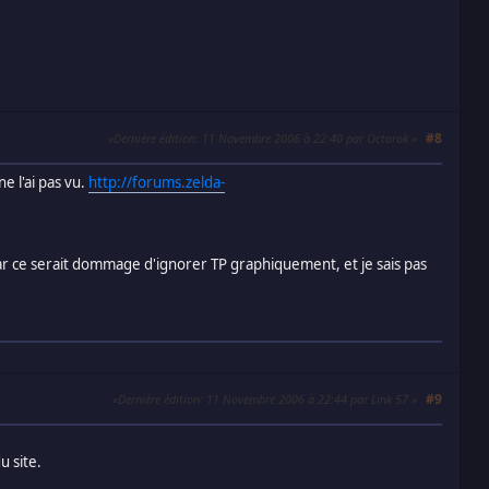
#8
Dernière édition
: 11 Novembre 2006 à 22:40 par Octorok
e l'ai pas vu.
http://forums.zelda-
car ce serait dommage d'ignorer TP graphiquement, et je sais pas
#9
Dernière édition
: 11 Novembre 2006 à 22:44 par Link 57
u site.