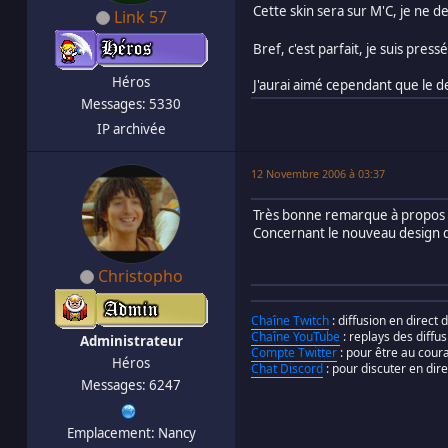
Cette skin sera sur M'C, je ne d
Link 57
Bref, c'est parfait, je suis press
Héros
J'aurai aimé cependant que le d
Messages: 5330
IP archivée
12 Novembre 2006 à 03:37
Très bonne remarque à propos de
Concernant le nouveau design du 
Christopho
Chaîne Twitch
: diffusion en direct
Chaîne YouTube
: replays des diffus
Administrateur
Compte Twitter
: pour être au cour
Héros
Chat Discord
: pour discuter en di
Messages: 6247
Emplacement: Nancy