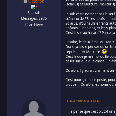
Octorok
(solarus) et Mercure (mercuris). 
Sheikah
Je suis certainement pas le seu
Messages: 3975
scénario de ZS, les neufs enfant
Solarus, d'où neufs enfants auto
IP archivée
enfants, 9 donjons, et les 9 pla
C'est laissé au hasard ? Parce
Ensuite, le deuxième jeu. Mercur
Donc ça laisse penser qu'un lien
représenter Mercure.
C'est là que je m'embrouille pui
baser sur quelque chose, un ast
Ou alors il y aurait vraiment un
C'est pour ça que je poste, pour
trouver , Ou alors les noms qui 
11 Novembre 2006 à 12:13
Je pense que c'est plutôt un sim