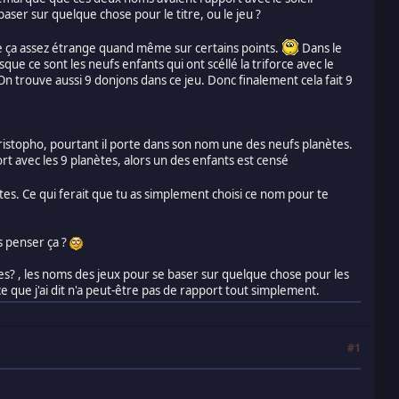
 baser sur quelque chose pour le titre, ou le jeu ?
ve ça assez étrange quand même sur certains points.
Dans le
ue ce sont les neufs enfants qui ont scéllé la triforce avec le
On trouve aussi 9 donjons dans ce jeu. Donc finalement cela fait 9
Christopho, pourtant il porte dans son nom une des neufs planètes.
rt avec les 9 planètes, alors un des enfants est censé
ites. Ce qui ferait que tu as simplement choisi ce nom pour te
as penser ça ?
tes? , les noms des jeux pour se baser sur quelque chose pour les
e que j'ai dit n'a peut-être pas de rapport tout simplement.
#1