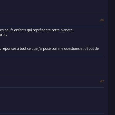
#6
des neufs enfants qui reprèsente cette planète.
arus.
les réponses à tout ce que j'ai posé comme questions et début de
#7