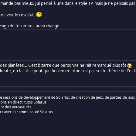
emande pas mieux. J'ai pensé à une dans le style TP, mais je ne pensais pas
é de voir le résultat.
esign du forum soit aussi changé.
s planètes... C'est bizarre que personne ne l'ait remarqué plus tôt
site, en fait il se peut que finalement il ne soit pas sur le thème de Zeld
 de sessions de développement de Solarus, de création de jeux, de parties de jeux 
ions en direct, tutos Solarus
ant des nouveautés
rect avec la communauté Solarus