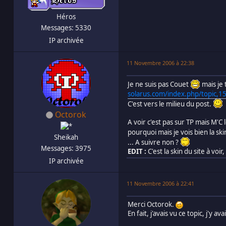
Héros
Messages: 5330
IP archivée
11 Novembre 2006 à 22:38
Je ne suis pas Couet
mais je 
solarus.com/index.php/topic,1
C'est vers le milieu du post.
Octorok
A voir c'est pas sur TP mais M'
pourquoi mais je vois bien la sk
Sheikah
... A suivre non ?
Messages: 3975
EDIT :
C'est la skin du site à voir
IP archivée
11 Novembre 2006 à 22:41
Merci Octorok.
En fait, j'avais vu ce topic, j'y a