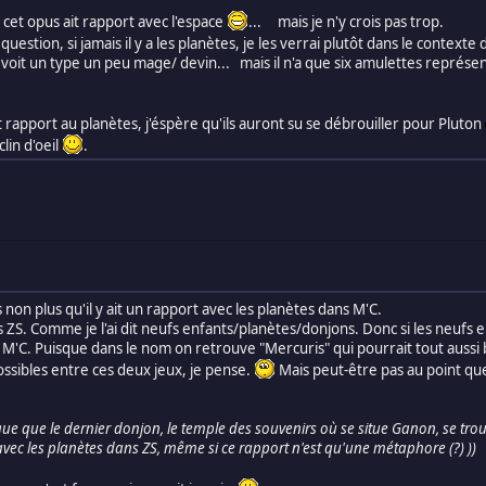
ue cet opus ait rapport avec l'espace
... mais je n'y crois pas trop.
question, si jamais il y a les planètes, je les verrai plutôt dans le contexte 
on voit un type un peu mage/ devin... mais il n'a que six amulettes représ
 rapport au planètes, j'éspère qu'ils auront su se débrouiller pour Pluton
lin d'oeil
.
 non plus qu'il y ait un rapport avec les planètes dans M'C.
ans ZS. Comme je l'ai dit neufs enfants/planètes/donjons. Donc si les neufs e
ans M'C. Puisque dans le nom on retrouve "Mercuris" qui pourrait tout auss
possibles entre ces deux jeux, je pense.
Mais peut-être pas au point que 
e que le dernier donjon, le temple des souvenirs où se situe Ganon, se trouv
t avec les planètes dans ZS, même si ce rapport n'est qu'une métaphore (?) ))