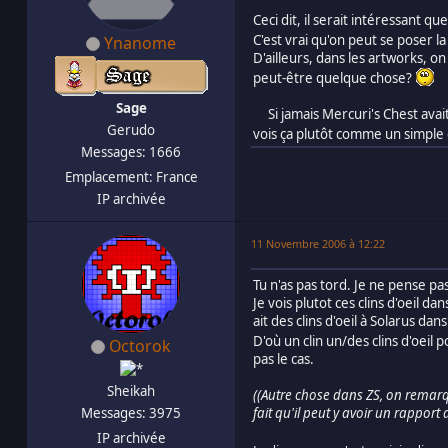
Ceci dit, il serait intéressant q
C'est vrai qu'on peut se poser la 
Ynanome
D'ailleurs, dans les artworks, 
peut-être quelque chose?
Sage
Si jamais Mercuri's Chest avait
Gerudo
vois ça plutôt comme un simple c
Messages: 1666
Emplacement: France
IP archivée
11 Novembre 2006 à 12:22
Tu n'as pas tord. Je ne pense pas
Je vois plutot ces clins d'oeil d
ait des clins d'oeil à Solarus d
D'où un clin un/des clins d'oeil 
Octorok
pas le cas.
Sheikah
((Autre chose dans ZS, on remarqu
Messages: 3975
fait qu'il peut y avoir un rappor
IP archivée