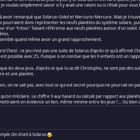
Je voulais simplement savoir si il y avait une raison ou si c'était pour vous
l à avoir remarqué que Solarus>Soleil et Mercuris>Mercure. Mais je trou
s pourraient donc représenter les neufs planètes du système solaire, puisq
ur d'un "trésor" faisant référence aux neufs planètes autour d'un soleil. 
nètes.
 ça semble quand même avoir un grand rapprochement.
is'Chest : ce jeu n'est pas une suite de Solarus d'après ce qu'à affirmé 
 est possible avec ZS. Puisque si on conclue que les 9 enfants ont un rappo
sque les deux jeux, d'après ce que tu as dit Christopho, ne sont pas des su
re et une planète.
 lien, on ne sait pas, avec tout ce qui est secret pourquoi ne pourrait-on p
 qu'on m'éclaire. Le chiffre 9 aux hasard ou calculé par rapport aux planè
mettraient en évidence un lien, même minime entre les jeux ?... Ou bien c
ple clin d'oeil à Solarus
.