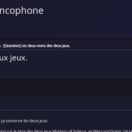
ancophone
[Question] Les deux noms des deux jeux.
►
ux jeux.
 ça concerne les deux jeux.
tion sur le titre des deux jeux Mystery of Solarus, et Mercuris'Quest. J'a