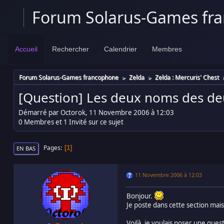
Forum Solarus-Games fr
Accueil
Rechercher
Calendrier
Membres
Forum Solarus-Games francophone
Zelda
Zelda : Mercuris' Chest
►
►
[Question] Les deux noms des de
Démarré par Octorok, 11 Novembre 2006 à 12:03
0 Membres et 1 Invité sur ce sujet
Pages
1
EN BAS
11 Novembre 2006 à 12:03
Bonjour.
Je poste dans cette section mais
Voilà, je voulais poser une ques