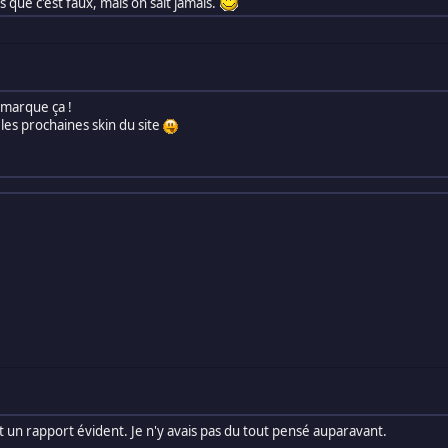
pas que c'est faux, mais on sait jamais.
emarque ça !
les prochaines skin du site
 un rapport évident. Je n'y avais pas du tout pensé auparavant.