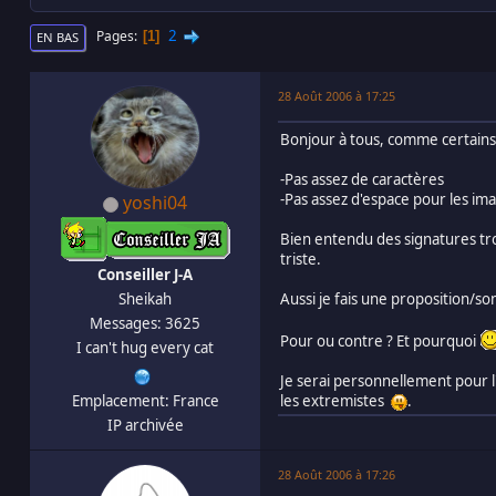
2
Pages
1
EN BAS
28 Août 2006 à 17:25
Bonjour à tous, comme certains o
-Pas assez de caractères
-Pas assez d'espace pour les im
yoshi04
Bien entendu des signatures tro
triste.
Conseiller J-A
Aussi je fais une proposition/s
Sheikah
Messages: 3625
Pour ou contre ? Et pourquoi
I can't hug every cat
Je serai personnellement pour l
les extremistes
.
Emplacement: France
IP archivée
28 Août 2006 à 17:26