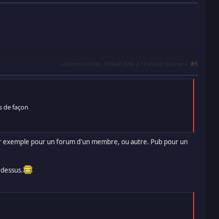
#5
Dernière édition
: 28 Août 2006 à 17:49 par Octorok
s de façon
 par exemple pour un forum d'un membre, ou autre. Pub pour un
r dessus.