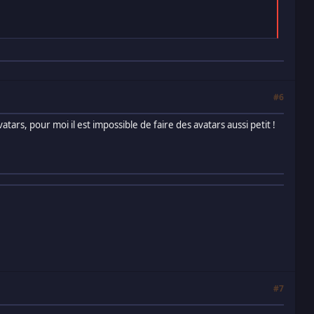
#6
ars, pour moi il est impossible de faire des avatars aussi petit !
#7