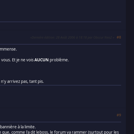
#8
Dernière édition
: 28 Août 2006 à 18:18 par Obscur Neo2
s immense.
 vous. Et je ne vois
AUCUN
problème.
n'y arrivez pas, tant pis.
#9
annière à la limite.
e que, comme l'a dit leboss, le forum va rammer (surtout pour les