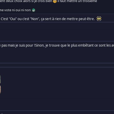
nt deux choix alors si je crois bien
il faut mettre un troisième
 ne vote ni oui ni non
 C'est "Oui" ou c'est "Non", ça sert à rien de mettre peut-être.
s mais je suis pour !Sinon, je trouve que le plus embêtant ce sont les avat