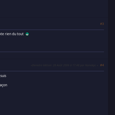
#3
vote rien du tout
#4
Dernière édition
: 28 Août 2006 à 17:48 par Hamekpc
 suis
façon