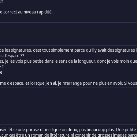
e!
re correct au niveau rapidité.
de les signatures, c'est tout simplement parce qu'il y avait des signature
s d'espace ??
, je les vois plus petite dans le sens de la longueur, donc je vois moin que
 ?
e.
e d'espace, et lorsque j'en ai, je m'arrange pour ne plus en avoir. Si vous 
sée être une phrase d'une ligne ou deux, pas beaucoup plus. Une petite b
ucun cas être un roman de littérature ni contenir de grosses images parc