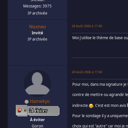
Messages: 3975
IP archivée
Noxneo
28 Août 2006 à 17:40
Invité
Moi j'utilise le thème de base o
IP archivée
28 Août 2006 à 17:40
Pour moi, dans ma signature je f
contre de mettre ou agrandir le
Hamekpc
indirecte
. C'est est mon avis
Pour le sondage il y a uniquemen
À éviter
Goron
choix qui est "autre" car moi je 