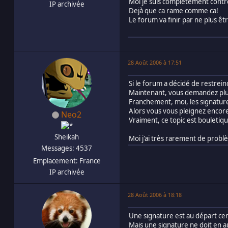
Moi je suis completement contr
IP archivée
Dejà que ca rame comme ca!
Le forum va finir par ne plus êt
28 Août 2006 à 17:51
Si le forum a décidé de restrein
Maintenant, vous demandez plu
Franchement, moi, les signatures
Alors vous vous pleignez encore
Neo2
Vraiment, ce topic est bouletiqu
Sheikah
Moi j'ai très rarement de problèm
Messages: 4537
Emplacement: France
IP archivée
28 Août 2006 à 18:18
Une signature est au départ cen
Mais une signature ne doit en a