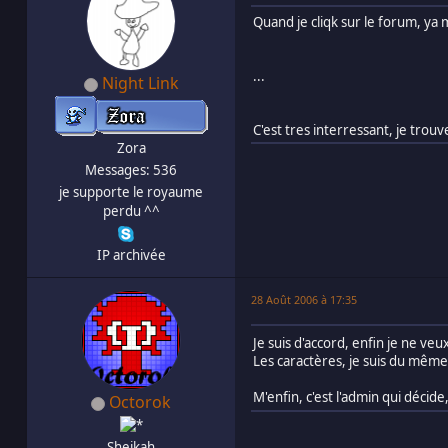
Quand je cliqk sur le forum, ya 
...
Night Link
C'est tres interressant, je trouv
Zora
Messages: 536
je supporte le royaume
perdu ^^
IP archivée
28 Août 2006 à 17:35
Je suis d'accord, enfin je ne v
Les caractères, je suis du même
M'enfin, c'est l'admin qui déci
Octorok
Sheikah