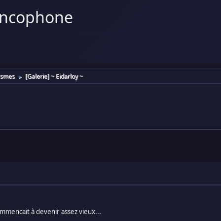
ancophone
ismes
[Galerie] ~ Eidarloy ~
►
ommencait à devenir assez vieux...