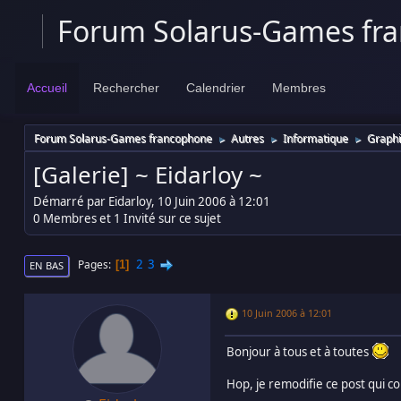
Forum Solarus-Games fr
Accueil
Rechercher
Calendrier
Membres
Forum Solarus-Games francophone
Autres
Informatique
Graph
►
►
►
[Galerie] ~ Eidarloy ~
Démarré par Eidarloy, 10 Juin 2006 à 12:01
0 Membres et 1 Invité sur ce sujet
2
3
Pages
1
EN BAS
10 Juin 2006 à 12:01
Bonjour à tous et à toutes
Hop, je remodifie ce post qui c