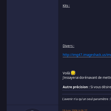
Kits :
Divers :
http://img47.imageshack.us/im
Voilà
J'essayerai dorénavant de mettr
Autre précision :
Si vous désir
L'avenir n'a qu'un seul paramètre : 
19 Juin 2006 à 06:27