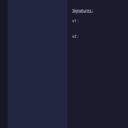
Signatures :
v1 :
v2 :