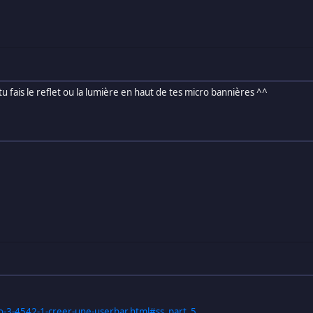
u fais le reflet ou la lumière en haut de tes micro bannières ^^
o-3-4542-1-creer-une-userbar.html#ss_part_5