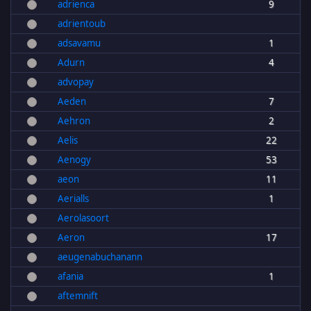
adrienca
9
adrientoub
adsavamu
1
Adurn
4
advopay
Aeden
7
Aehron
2
Aelis
22
Aenogy
53
aeon
11
Aerialls
1
Aerolasoort
Aeron
17
aeugenabuchanann
afania
1
aftemnift