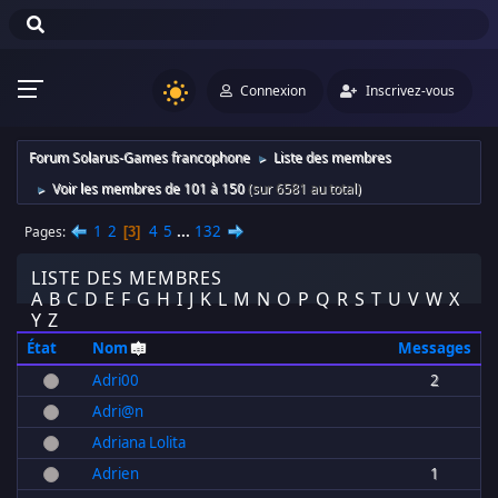
Connexion
Inscrivez-vous
Forum Solarus-Games francophone
Liste des membres
►
Voir les membres de 101 à 150
(sur 6581 au total)
►
1
2
4
5
...
132
Pages
3
LISTE DES MEMBRES
A
B
C
D
E
F
G
H
I
J
K
L
M
N
O
P
Q
R
S
T
U
V
W
X
Y
Z
État
Nom
Messages
Adri00
2
Adri@n
Adriana Lolita
Adrien
1