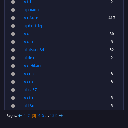
Aitd
2
ajamaica
AjeAurel
417
ajohnlittlej
Akai
50
Akari
6
akatsune84
32
akdex
2
Aki-Hikari
Akien
8
Akira
3
akira37
Akito
5
akk8o
5
1
2
4
5
...
132
Pages
3