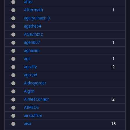
after
Aftermath
1
agaryulnaer_0
agathe54
AGavinz1z
agen007
1
aghanim
agil
1
agraffy
2
agrood
Aidecyorder
Aigon
AimeeConnor
2
AIMEQS
airstuffsm
aiso
13