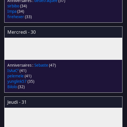
dédétraquée
(57)
sirbibo
(34)
Impa
(34)
firehexer
(33)
Mercredi - 30
Sebaste
(47)
IsAaC²
(41)
pelemele
(41)
yunglink57
(35)
Bilolo
(32)
Jeudi - 31