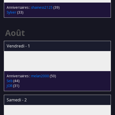
shainess2125
(39)
Sylver
(33)
Août
Vendredi - 1
melan2000
(50)
Seb
(44)
JOR
(31)
Samedi - 2