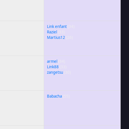
Link enfant
(34)
Raziel
(33)
Martius12
(26)
armel
(34)
Link88
(33)
zangetsu
(30)
Babacha
(55)