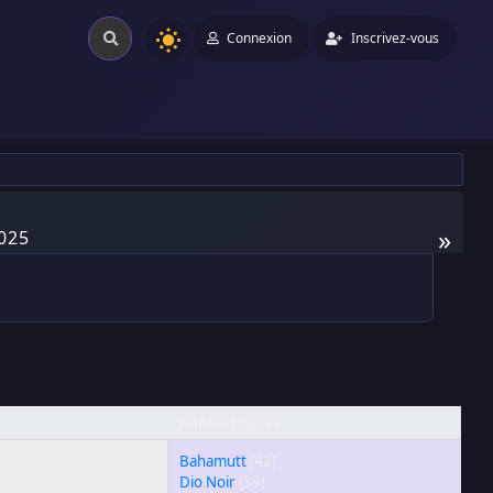
Connexion
Inscrivez-vous
»
025
Anniversaires :
Bahamutt
(42)
Dio Noir
(39)