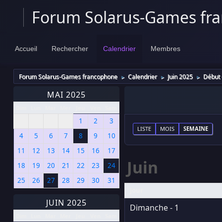
Forum Solarus-Games fr
Accueil
Rechercher
Calendrier
Membres
Forum Solarus-Games francophone
Calendrier
Juin 2025
Début 
►
►
►
MAI 2025
Dim
Lun
Mar
Mer
Jeu
Ven
Sam
1
2
3
LISTE
MOIS
SEMAINE
4
5
6
7
8
9
10
11
12
13
14
15
16
17
Juin
18
19
20
21
22
23
24
25
26
27
28
29
30
31
Jour
JUIN 2025
Dimanche - 1
Dim
Lun
Mar
Mer
Jeu
Ven
Sam