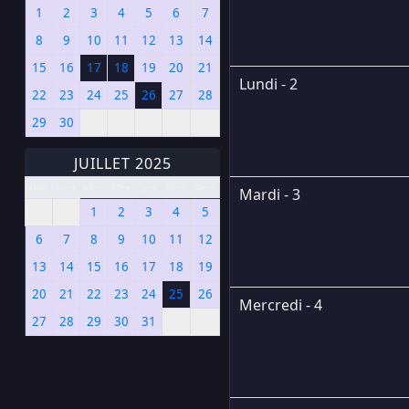
1
2
3
4
5
6
7
8
9
10
11
12
13
14
15
16
17
18
19
20
21
Lundi - 2
22
23
24
25
26
27
28
29
30
JUILLET 2025
Dim
Lun
Mar
Mer
Jeu
Ven
Sam
Mardi - 3
1
2
3
4
5
6
7
8
9
10
11
12
13
14
15
16
17
18
19
20
21
22
23
24
25
26
Mercredi - 4
27
28
29
30
31