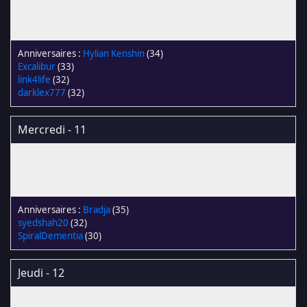
Hylian Kenshin
(34)
Excalibur
(33)
link4life
(32)
darklex777
(32)
Mercredi - 11
Bradja
(35)
syedshah20
(32)
SpiralDementia
(30)
Jeudi - 12