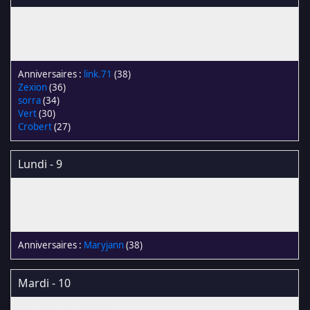
link.71
(38)
Zexion
(36)
sorra
(34)
Vert
(30)
Crobert
(27)
Lundi - 9
Maryjann
(38)
Mardi - 10