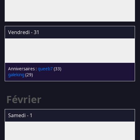
Vendredi - 31
queeb7
(33)
galeking
(29)
Février
Samedi - 1