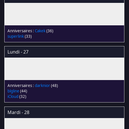
Cakek
(36)
superlink
(33)
Lundi - 27
darknior
(48)
blgline
(44)
iCloud
(32)
Mardi - 28