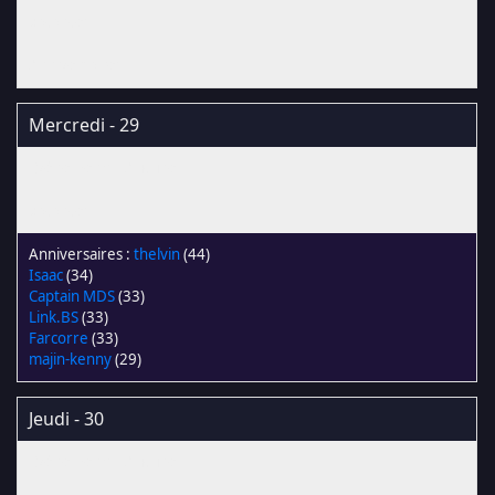
Mercredi - 29
thelvin
(44)
Isaac
(34)
Captain MDS
(33)
Link.BS
(33)
Farcorre
(33)
majin-kenny
(29)
Jeudi - 30