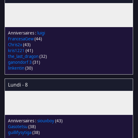
luigi
FrancesaGew
(44)
Chris2x
(43)
kris1221
(41)
the_last_dragon
(32)
ganondorf 3
(31)
linkentin
(30)
Lundi - 8
siouxboy
(43)
Gasotetsu
(38)
guillifysytiga
(38)