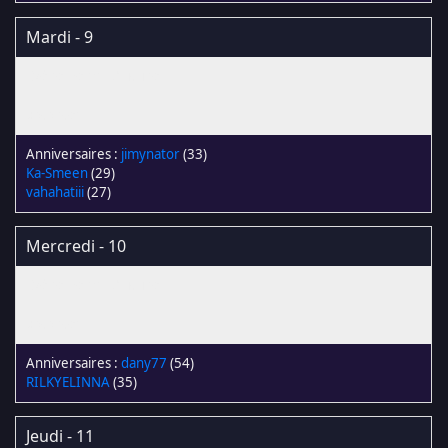
Mardi - 9
jimynator
(33)
Ka-Smeen
(29)
vahahatiii
(27)
Mercredi - 10
dany77
(54)
RILKYELINNA
(35)
Jeudi - 11