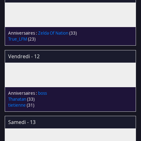
Zelda Of Nation
(33)
True_LFM
(23)
Vendredi - 12
boss
Thanatan
(33)
tietienne
(31)
Samedi - 13