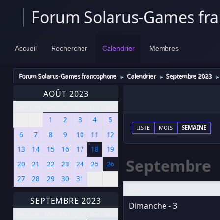
Forum Solarus-Games fr
Accueil
Rechercher
Calendrier
Membres
Forum Solarus-Games francophone
Calendrier
Septembre 2023
►
►
►
AOÛT 2023
Dim
Lun
Mar
Mer
Jeu
Ven
Sam
1
2
3
4
5
LISTE
MOIS
SEMAINE
6
7
8
9
10
11
12
13
14
15
16
17
18
19
Septembre
20
21
22
23
24
25
26
27
28
29
30
31
Jour
SEPTEMBRE 2023
Dimanche - 3
Dim
Lun
Mar
Mer
Jeu
Ven
Sam