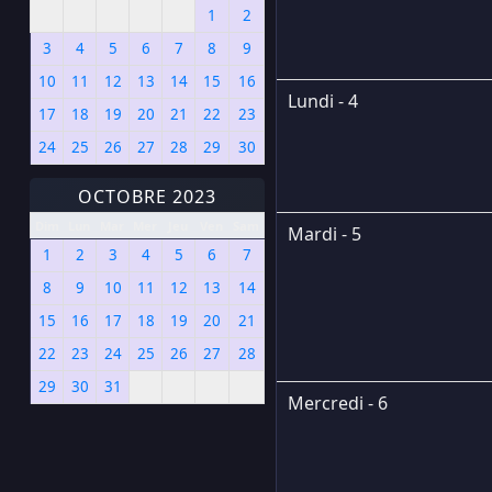
1
2
3
4
5
6
7
8
9
10
11
12
13
14
15
16
Lundi - 4
17
18
19
20
21
22
23
24
25
26
27
28
29
30
OCTOBRE 2023
Dim
Lun
Mar
Mer
Jeu
Ven
Sam
Mardi - 5
1
2
3
4
5
6
7
8
9
10
11
12
13
14
15
16
17
18
19
20
21
22
23
24
25
26
27
28
29
30
31
Mercredi - 6