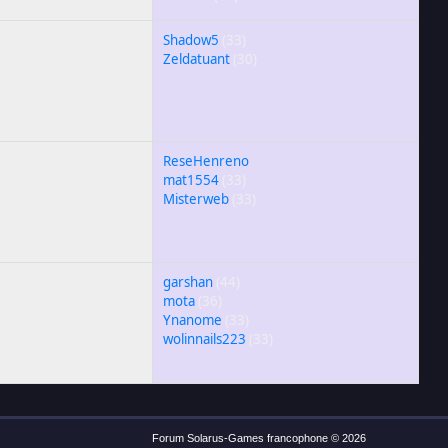
Shadow5
(33)
Zeldatuant
(30)
ReseHenreno
mat1554
(33)
Misterweb
(33)
garshan
(44)
mota
(36)
Ynanome
(33)
wolinnails223
(33)
Forum Solarus-Games francophone © 2026