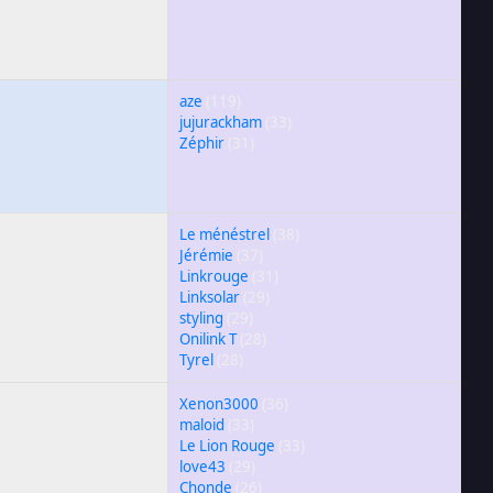
aze
(119)
jujurackham
(33)
Zéphir
(31)
Le ménéstrel
(38)
Jérémie
(37)
Linkrouge
(31)
Linksolar
(29)
styling
(29)
Onilink T
(28)
Tyrel
(28)
Xenon3000
(36)
maloid
(33)
Le Lion Rouge
(33)
love43
(29)
Chonde
(26)