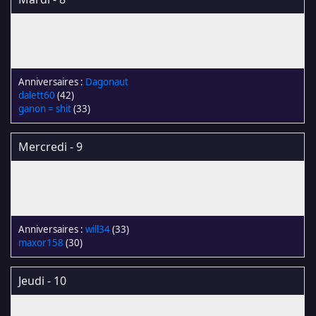
Dagonaut
dalett60
(42)
ganon = shit
(33)
Mercredi - 9
will34
(33)
maxor158
(30)
Jeudi - 10