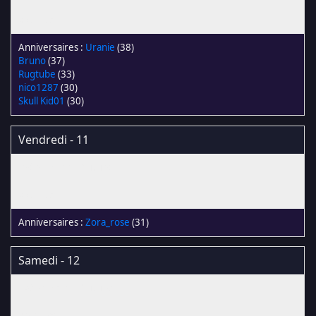
Uranie
(38)
Bruno
(37)
Rugtube
(33)
nico1287
(30)
Skull Kid01
(30)
Vendredi - 11
Zora_rose
(31)
Samedi - 12