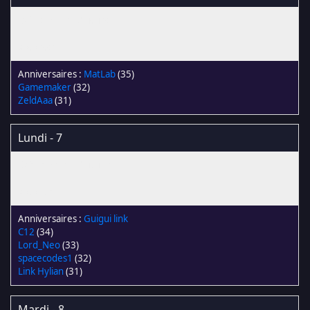
MatLab
(35)
Gamemaker
(32)
ZeldAaa
(31)
Lundi - 7
Guigui link
C12
(34)
Lord_Neo
(33)
spacecodes1
(32)
Link Hylian
(31)
Mardi - 8