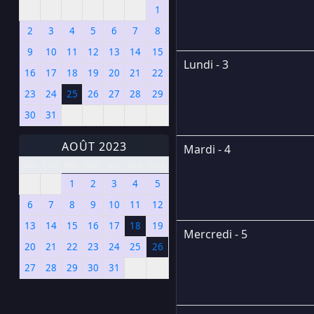
1
2
3
4
5
6
7
8
9
10
11
12
13
14
15
Lundi - 3
16
17
18
19
20
21
22
23
24
25
26
27
28
29
30
31
AOÛT 2023
Mardi - 4
Dim
Lun
Mar
Mer
Jeu
Ven
Sam
1
2
3
4
5
6
7
8
9
10
11
12
13
14
15
16
17
18
19
Mercredi - 5
20
21
22
23
24
25
26
27
28
29
30
31