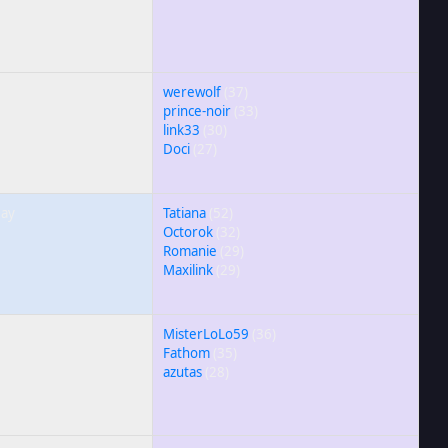
werewolf
(37)
prince-noir
(33)
link33
(30)
Doci
(27)
Day
Tatiana
(52)
Octorok
(32)
Romanie
(29)
Maxilink
(29)
MisterLoLo59
(36)
Fathom
(35)
azutas
(28)