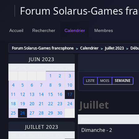
Forum Solarus-Games fr
Accueil
Rechercher
Calendrier
Membres
Forum Solarus-Games francophone
Calendrier
Juillet 2023
Début
►
►
►
JUIN 2023
Dim
Lun
Mar
Mer
Jeu
Ven
Sam
1
2
3
LISTE
MOIS
SEMAINE
4
5
6
7
8
9
10
11
12
13
14
15
16
17
Juillet
18
19
20
21
22
23
24
25
26
27
28
29
30
Jour
JUILLET 2023
Dimanche - 2
Dim
Lun
Mar
Mer
Jeu
Ven
Sam