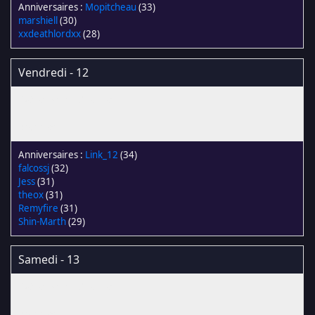
Mopitcheau
(33)
marshiell
(30)
xxdeathlordxx
(28)
Vendredi - 12
Link_12
(34)
falcossj
(32)
Jess
(31)
theox
(31)
Remyfire
(31)
Shin-Marth
(29)
Samedi - 13