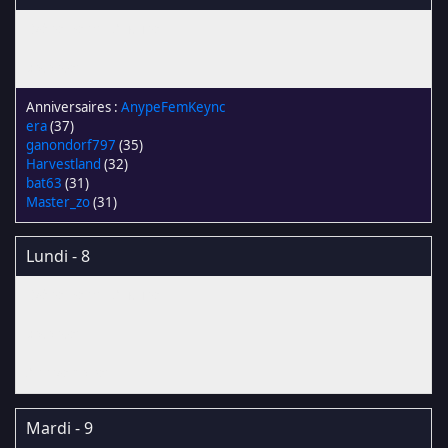
AnypeFemKeync
era
(37)
ganondorf797
(35)
Harvestland
(32)
bat63
(31)
Master_zo
(31)
Lundi - 8
Mardi - 9