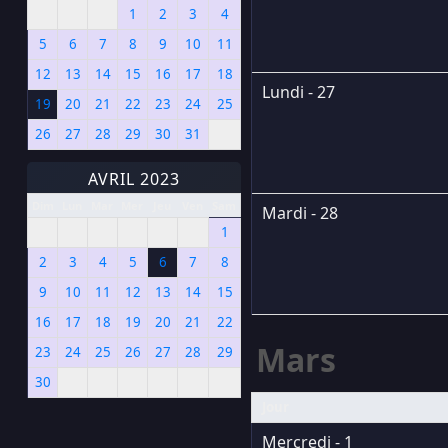
1
2
3
4
5
6
7
8
9
10
11
12
13
14
15
16
17
18
Lundi - 27
19
20
21
22
23
24
25
26
27
28
29
30
31
AVRIL 2023
Dim
Lun
Mar
Mer
Jeu
Ven
Sam
Mardi - 28
1
2
3
4
5
6
7
8
9
10
11
12
13
14
15
16
17
18
19
20
21
22
Mars
23
24
25
26
27
28
29
30
Jour
Mercredi - 1