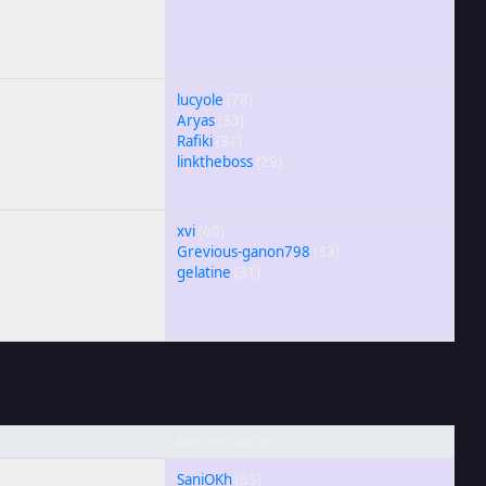
lucyole
(78)
Aryas
(33)
Rafiki
(31)
linktheboss
(29)
xvi
(60)
Grevious-ganon798
(33)
gelatine
(31)
Anniversaires :
SaniOKh
(35)