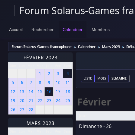
Forum Solarus-Games fr
Accueil
Rechercher
Calendrier
Membres
Forum Solarus-Games francophone
Calendrier
Mars 2023
Début
►
►
►
FÉVRIER 2023
Dim
Lun
Mar
Mer
Jeu
Ven
Sam
1
2
3
4
LISTE
MOIS
SEMAINE
5
6
7
8
9
10
11
12
13
14
15
16
17
18
Février
19
20
21
22
23
24
25
26
27
28
Jour
MARS 2023
Dimanche - 26
Dim
Lun
Mar
Mer
Jeu
Ven
Sam