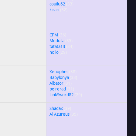
couilu62
(33)
kirari
(32)
CPM
(36)
Medulla
(35)
tatata13
(34)
nollo
(29)
Xenophes
(38)
Babylonya
(33)
Albator
(31)
peirerad
(31)
LinkSword82
(29)
Shadax
(39)
Al Azureus
(35)