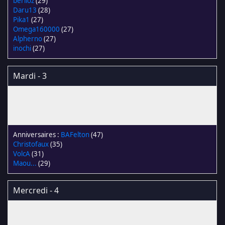
berlioz
(29)
Daru13
(28)
Pika1
(27)
Omega160000
(27)
Alpherno
(27)
inochi
(27)
Mardi - 3
BAFelton
(47)
Christofaux
(35)
VolcA
(31)
Maou...
(29)
Mercredi - 4