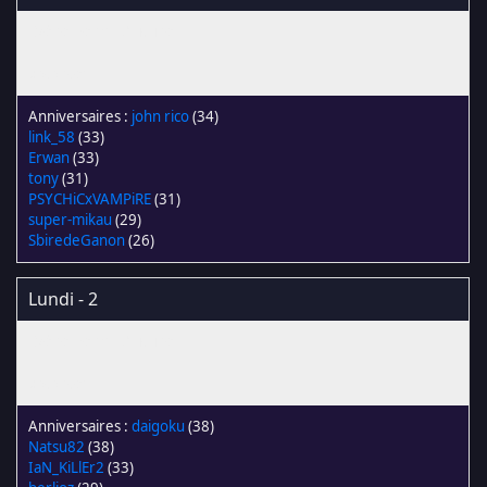
john rico
(34)
link_58
(33)
Erwan
(33)
tony
(31)
PSYCHiCxVAMPiRE
(31)
super-mikau
(29)
SbiredeGanon
(26)
Lundi - 2
daigoku
(38)
Natsu82
(38)
IaN_KiLlEr2
(33)