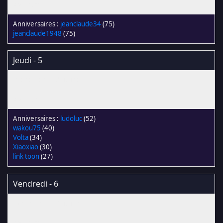
jeanclaude34
(75)
jeanclaude1948
(75)
Jeudi - 5
ludoluc
(52)
wakou75
(40)
Volta
(34)
Xiaoxiao
(30)
link toon
(27)
Vendredi - 6