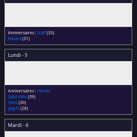
Scaff
(33)
Eduard
(31)
Lundi - 5
minisht
Salut-cMoi
(39)
Sylok
(30)
gag.fr
(28)
Mardi - 6