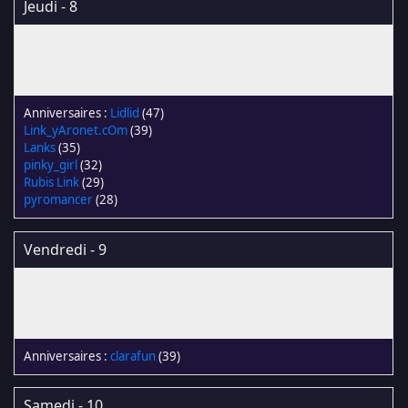
Jeudi - 8
Lidlid
(47)
Link_yAronet.cOm
(39)
Lanks
(35)
pinky_girl
(32)
Rubis Link
(29)
pyromancer
(28)
Vendredi - 9
clarafun
(39)
Samedi - 10