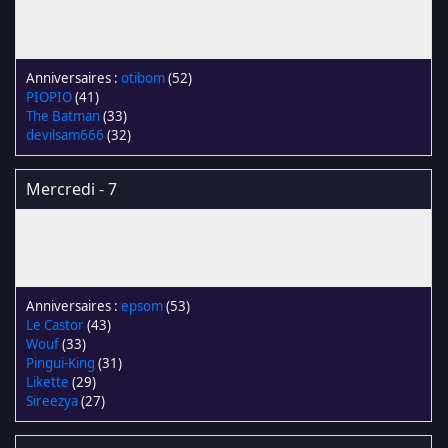
otibom
(52)
PIOPIO
(41)
The Batman
(33)
devilsam666
(32)
Mercredi - 7
epsom
(53)
Le Castor
(43)
Wouf
(33)
Pingui-King
(31)
Likette
(29)
Sireezya
(27)