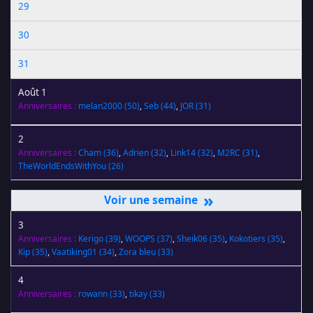
29
30
31
Août 1
Anniversaires :
melan2000
(50)
,
Seb
(44)
,
JOR
(31)
2
Anniversaires :
Cham
(36)
,
Adrien
(32)
,
Link14
(32)
,
M2RC
(31)
,
TheWorldEndsWithYou
(26)
»
3
Anniversaires :
Kerigo
(39)
,
WOOPS
(37)
,
Sheik06
(35)
,
Kokotiers
(35)
,
Kip
(35)
,
Vaatiking01
(34)
,
Zora bleu
(33)
4
Anniversaires :
rowann
(33)
,
tikay
(33)