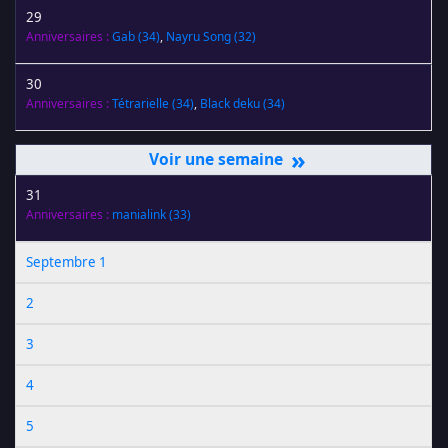
29
Anniversaires :
Gab
(34)
,
Nayru Song
(32)
30
Anniversaires :
Tétrarielle
(34)
,
Black deku
(34)
»
31
Anniversaires :
manialink
(33)
Septembre 1
2
3
4
5