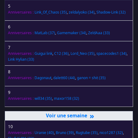
5
Anniversaires :
Link_Of_Chaos
(35)
,
zeldalyoko
(34)
,
Shadow-Link
(32)
6
Anniversaires :
MatLab
(37)
,
Gamemaker
(34)
,
ZeldAaa
(33)
7
Anniversaires :
Guigui link
,
C12
(36)
,
Lord_Neo
(35)
,
spacecodes1
(34)
,
Link Hylian
(33)
8
Anniversaires :
Dagonaut
,
dalett60
(44)
,
ganon = shit
(35)
9
Anniversaires :
will34
(35)
,
maxor158
(32)
»
10
Anniversaires :
Uranie
(40)
,
Bruno
(39)
,
Rugtube
(35)
,
nico1287
(32)
,