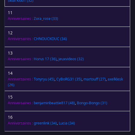
Skull Kid01
(32)
11
Anniversaires :
Zora_rose
(33)
12
Anniversaires :
CHNOUCKOUC
(34)
13
Anniversaires :
Horus 17
(36)
,
jeuxvideos
(32)
14
Anniversaires :
Tonyryu
(45)
,
CyBoRG31
(35)
,
martouff
(27)
,
axelklesk
(26)
15
Anniversaires :
benjaminbeattie817
(48)
,
Bongo-Bongo
(31)
16
Anniversaires :
greenlink
(34)
,
Lucia
(34)