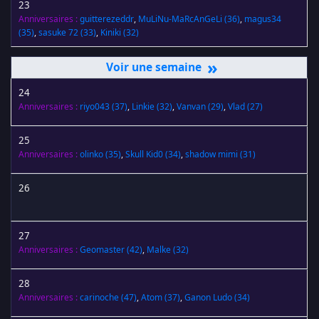
23
Anniversaires :
guitterezeddr
,
MuLiNu-MaRcAnGeLi
(36)
,
magus34
(35)
,
sasuke 72
(33)
,
Kiniki
(32)
»
24
Anniversaires :
riyo043
(37)
,
Linkie
(32)
,
Vanvan
(29)
,
Vlad
(27)
25
Anniversaires :
olinko
(35)
,
Skull Kid0
(34)
,
shadow mimi
(31)
26
27
Anniversaires :
Geomaster
(42)
,
Malke
(32)
28
Anniversaires :
carinoche
(47)
,
Atom
(37)
,
Ganon Ludo
(34)