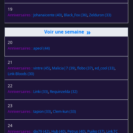
19
Anniversaires :
Johanaicente
(40)
,
Black_Fox
(36)
,
Zelduron
(33)
»
20
Anniversaires :
apeol
(44)
21
Anniversaires :
vintre
(45)
,
Malicia|7
(39)
,
flobo
(37)
,
ed_cool
(33)
,
Link-Bloods
(30)
22
Anniversaires :
Linki
(33)
,
Requinzelda
(32)
23
Anniversaires :
tapion
(33)
,
Clem-kun
(33)
24
Anniversaires :
djy79
(42)
,
Hub
(40)
,
Petrus
(40)
,
Pujiko
(37)
,
Link.TC