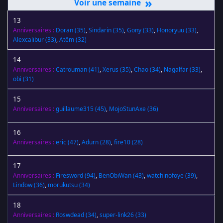
»
13
Anniversaires :
Doran
(35)
,
Sindarin
(35)
,
Gony
(33)
,
Honoryuu
(33)
,
Alexcalibur
(33)
,
Atëm
(32)
14
Anniversaires :
Catrouman
(41)
,
Xerus
(35)
,
Chao
(34)
,
Nagalfar
(33)
,
obi
(31)
15
Anniversaires :
guillaume315
(45)
,
MojoStunAxe
(36)
16
Anniversaires :
eric
(47)
,
Adurn
(28)
,
fire10
(28)
17
Anniversaires :
Firesword
(94)
,
BenObiWan
(43)
,
watchinofoye
(39)
,
Lindow
(36)
,
morukutsu
(34)
18
Anniversaires :
Roswdead
(34)
,
super-link26
(33)