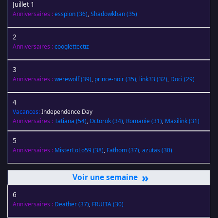
Juillet 1
Anniversaires :
esspion
(36)
,
Shadowkhan
(35)
2
Anniversaires :
cooglettectiz
3
Anniversaires :
werewolf
(39)
,
prince-noir
(35)
,
link33
(32)
,
Doci
(29)
4
Vacances:
Independence Day
Anniversaires :
Tatiana
(54)
,
Octorok
(34)
,
Romanie
(31)
,
Maxilink
(31)
5
Anniversaires :
MisterLoLo59
(38)
,
Fathom
(37)
,
azutas
(30)
»
6
Anniversaires :
Deather
(37)
,
FRUITA
(30)